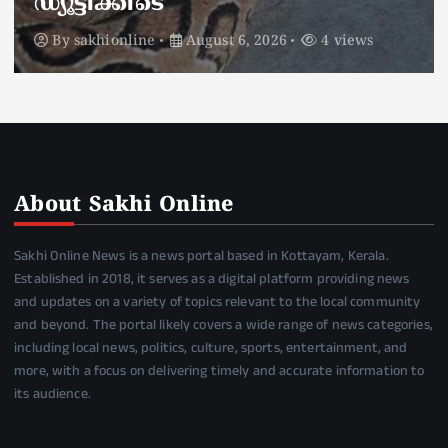
ഡ്യൂട്ടിക്കിടെ
By
sakhionline
August 6, 2026
4 views
About Sakhi Online
Sakhi Online News is a news portal based in Kottayam, Kerala.
Established in 2018, it serves as a digital platform providing news
and updates on a variety of topics relevant to the local community
and beyond. The portal likely covers a wide range of news categories,
including local news, politics, culture, sports, entertainment, and
more, with a focus on delivering timely and accurate information to
its audience.