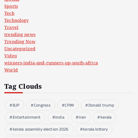
Sports
Tech
Technology
Travel
trending news
Trending Now
Uncategorized
Video
winners-india-and-runners-up-south-africa
World
Tag Clouds
BJP
Congress
CPIM
Donald trump
Entertainment
india
Iran
kerala
kerala assembly election 2026
kerala lottery