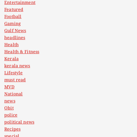
n
Entertainment
Featured
a
Football
Gaming
t
Gulf News
headlines
Health
i
Health & Fitness
Kerala
o
kerala news
Lifestyle
n
must read
MVD
National
news
Obit
police
political news
Recipes
special