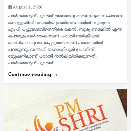
August 1, 2026
പാർലമെൻ്റിന് പുറത്ത് അയോധ്യ രാമക്ഷേത്ര സംഭാവന
കൊള്ളയിൽ നടത്തിയ പ്രതിഷേധത്തിൽ സ്വതന്ത്ര
എംപി പപ്പുയാദവിനെതിരെ കേസ്. സൂര്യ മൈഥിൽ എന്ന
പൊതുപ്രവർത്തകനാണ് പരാതി നൽകിയത്.
മതവികാരം വ്രണപ്പെടുത്തിയെന്ന് പരാതിയിൽ
പറയുന്നു. ഡൽഹി ജഹാംഗിപുരി പോലീസ്
സ്റ്റേഷനിലാണ് പരാതി നൽകിയിരിക്കുന്നത്.
പാർലമെന്റിന് പുറത്ത്…
Continue reading