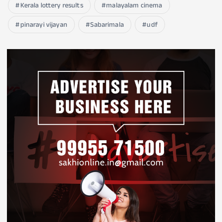
Kerala lottery results
malayalam cinema
pinarayi vijayan
Sabarimala
udf