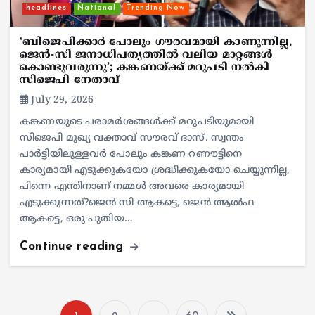
headlines
National
Trending Now
‘ബിജെപിക്കാർ പോലും ഗൗരവമായി കാണുന്നില്ല,
ജെൻ-സി ജനാധിപത്യത്തിൽ വലിയ മാറ്റങ്ങൾ
കൊണ്ടുവരുന്നു’; കങ്കണയ്ക്ക് മറുപടി നൽകി
സിജെപി നേതാവ്
July 29, 2026
കങ്കണയുടെ പരാമർശങ്ങൾക്ക് മറുപടിയുമായി
സിജെപി മുഖ്യ വക്താവ് സൗരവ് ദാസ്. സ്വന്തം
പാർട്ടിയിലുള്ളവർ പോലും കങ്കണ റണൗട്ടിനെ
കാര്യമായി എടുക്കുകയോ ശ്രദ്ധിക്കുകയോ ചെയ്യുന്നില്ല,
പിന്നെ എന്തിനാണ് നമ്മൾ അവരെ കാര്യമായി
എടുക്കുന്നത്?ജെൻ സി ആകട്ടെ, ജെൻ ആൽഫ
ആകട്ടെ, ഒരു പുതിയ…
Continue reading