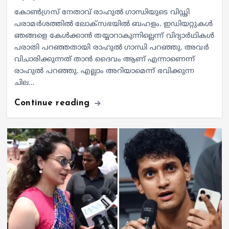
കോൺഗ്രസ് നേതാവ് രാഹുൽ ഗാന്ധിയുടെ വിഡ്ഢി
പരാമർശത്തിൽ ലോക്സഭയിൽ ബഹളം. ഇഡിയറ്റുകൾ
ഞങ്ങളെ കേൾക്കാൻ തയ്യാറാകുന്നില്ലെന്ന് വിദ്യാർഥികൾ
പരാതി പറഞ്ഞതായി രാഹുൽ ഗാന്ധി പറഞ്ഞു. അവർ
വിചാരിക്കുന്നത് താൻ ദൈവം ആണ് എന്നാണെന്ന്
രാഹുൽ പറഞ്ഞു. എല്ലാം അറിയാമെന്ന് ഭവിക്കുന്ന
ചില…
Continue reading