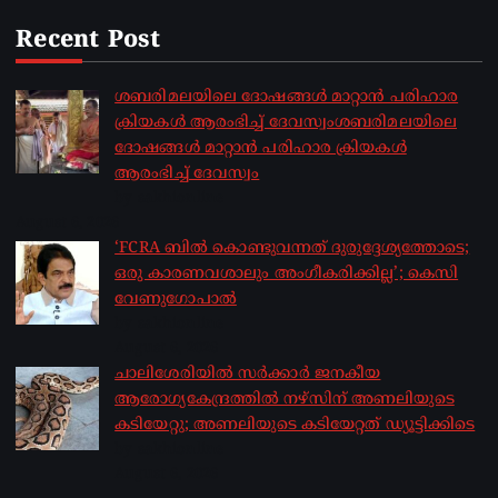
Recent Post
ശബരിമലയിലെ ദോഷങ്ങൾ മാറ്റാൻ പരിഹാര
ക്രിയകൾ ആരംഭിച്ച് ദേവസ്വംശബരിമലയിലെ
ദോഷങ്ങൾ മാറ്റാൻ പരിഹാര ക്രിയകൾ
ആരംഭിച്ച് ദേവസ്വം
by sakhionline
August 6, 2026
‘FCRA ബിൽ കൊണ്ടുവന്നത് ദുരുദ്ദേശ്യത്തോടെ;
ഒരു കാരണവശാലും അം​ഗീകരിക്കില്ല’; കെസി
വേണു​ഗോപാൽ
by sakhionline
August 6, 2026
ചാലിശേരിയില്‍ സര്‍ക്കാര്‍ ജനകീയ
ആരോഗ്യകേന്ദ്രത്തില്‍ നഴ്സിന് അണലിയുടെ
കടിയേറ്റു; അണലിയുടെ കടിയേറ്റത് ഡ്യൂട്ടിക്കിടെ
by sakhionline
August 6, 2026