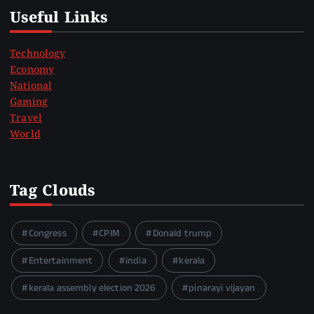
Useful Links
Technology
Economy
National
Gaming
Travel
World
Tag Clouds
Congress
CPIM
Donald trump
Entertainment
india
kerala
kerala assembly election 2026
pinarayi vijayan