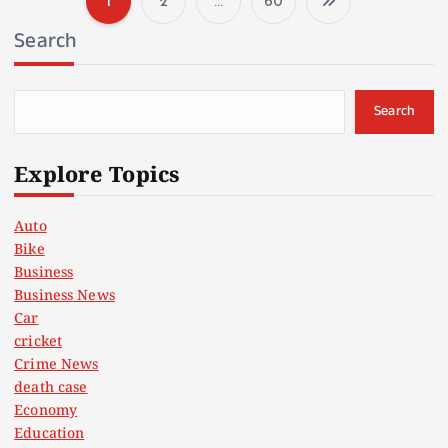
1
2
…
60
P
Search
o
s
Search
t
Explore Topics
s
Auto
Bike
p
Business
Business News
a
Car
cricket
g
Crime News
death case
i
Economy
Education