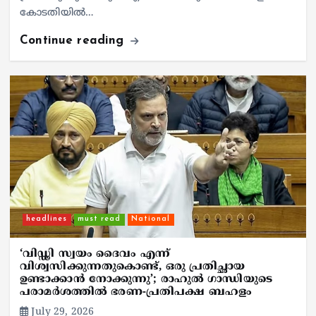
കോടതിയില്‍…
Continue reading
headlines
must read
National
‘വിഡ്ഢി സ്വയം ദൈവം എന്ന്
വിശ്വസിക്കുന്നതുകൊണ്ട്, ഒരു പ്രതിച്ഛായ
ഉണ്ടാക്കാൻ നോക്കുന്നു’; രാഹുൽ ഗാന്ധിയുടെ
പരാമർശത്തിൽ ഭരണ-പ്രതിപക്ഷ ബഹളം
July 29, 2026