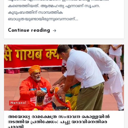
കണ്ടെത്തിയത്. ആത്മഹത്യ എന്നാണ് സൂചന.
കുടുംബത്തിന് സാമ്പത്തിക
ബാധ്യതയുണ്ടായിരുന്നുവെന്നാണ്…
Continue reading
National
അയോധ്യ രാമക്ഷേത്ര സംഭാവന കൊള്ളയിൽ
നടത്തിയ പ്രതിഷേധം: പപ്പു യാദവിനെതിരെ
പരാതി