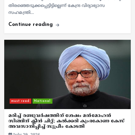
തിരഞ്ഞെടുക്കപ്പെട്ടിട്ടില്ലെന്ന് കേന്ദ്ര വിദ്യാഭ്യാസ
സഹമന്ത്രി…
Continue reading
must read
National
മരിച്ച് രണ്ടുവർഷത്തിന് ശേഷം മൻമോഹൻ
സിങ്ങിന് ക്ലീൻ ചിറ്റ്; കൽക്കരി കുംഭകോണ കേസ്
അവസാനിപ്പിച്ച് സുപ്രീം കോടതി