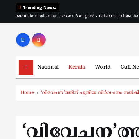
S
Trending News:
k
ശബരിമലയിലെ ദോഷങ്ങൾ മാറ്റാൻ പരിഹാര ക്രിയകൾ ആര
i
p
t
o
c
o
National
Kerala
World
Gulf N
n
t
e
Home
‘വിവേചന’ത്തിന് പുതിയ നിര്‍വചനം നല്‍കി 
n
t
‘വിവേചന’ത്