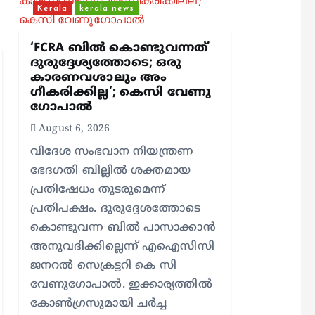
Kerala
kerala news
‘FCRA ബിൽ കൊണ്ടുവന്നത്
ദുരുദ്ദേശ്യത്തോടെ; ഒരു
കാരണവശാലും അം​
ഗീകരിക്കില്ല’; കെസി വേണു​
ഗോപാൽ
August 6, 2026
വിദേശ സംഭവാന നിയന്ത്രണ
ഭേദഗതി ബില്ലിൽ ശക്തമായ
പ്രതിഷേധം തുടരുമെന്ന്
പ്രതിപക്ഷം. ദുരുദ്ദേശത്തോടെ
കൊണ്ടുവന്ന ബിൽ പാസാക്കാൻ
അനുവദിക്കില്ലെന്ന് എഐസിസി
ജനറൽ സെക്രട്ടറി കെ സി
വേണുഗോപാൽ. ഇക്കാര്യത്തിൽ
കോൺഗ്രസുമായി ചർച്ച