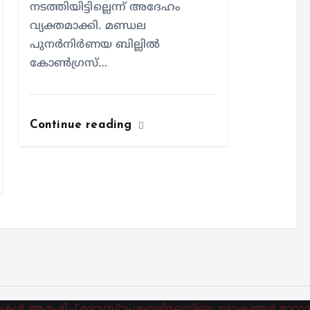
നടത്തിയിട്ടില്ലെന്ന് അദേഹം
വ്യക്തമാക്കി. മണ്ഡല
പുനർനിർണയ ബില്ലിൽ
കോൺഗ്രസ്…
Continue reading