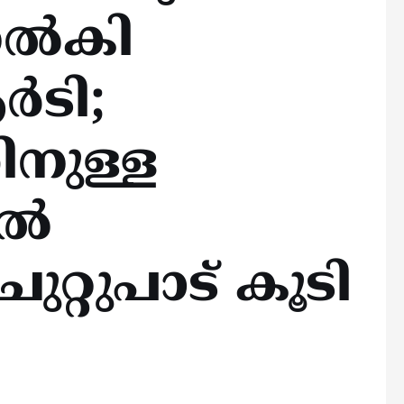
ല്‍കി
‍ടി;
നുള്ള
്‍
ുറ്റുപാട് കൂടി