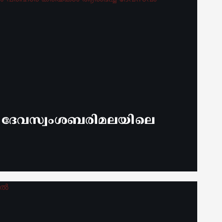
് ദേവസ്വംശബരിമലയിലെ