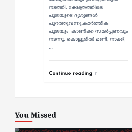
നടത്തി. ക്ഷേത്രത്തിലെ
പൂജയുടെ ദൃശ്യങ്ങൾ
പുറത്തുവന്നു.കാർത്തിക
പൂജയും, കാണിക്ക സമർപ്പണവും
നടന്നു. കൊല്ലൂരിൽ മണി, നാക്ക്,
…
Continue reading
You Missed