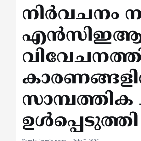
നിര്‍വചനം ന
എന്‍സിഇആര്
വിവേചനത്തി
കാരണങ്ങളില
സാമ്പത്തിക ച
ഉള്‍പ്പെടുത്തി