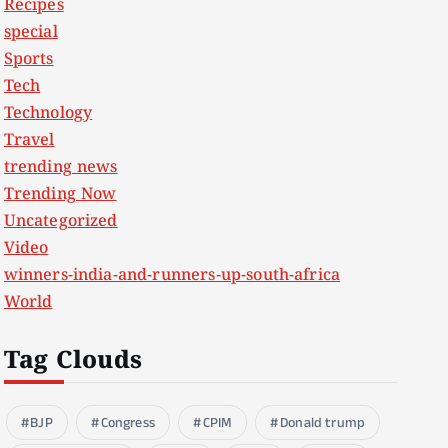
Recipes
special
Sports
Tech
Technology
Travel
trending news
Trending Now
Uncategorized
Video
winners-india-and-runners-up-south-africa
World
Tag Clouds
BJP
Congress
CPIM
Donald trump