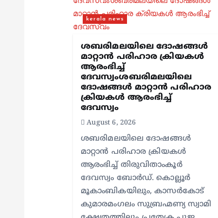
g
kerala news
a
ശബരിമലയിലെ ദോഷങ്ങൾ
മാറ്റാൻ പരിഹാര ക്രിയകൾ
ആരംഭിച്ച്
t
ദേവസ്വംശബരിമലയിലെ
ദോഷങ്ങൾ മാറ്റാൻ പരിഹാര
ക്രിയകൾ ആരംഭിച്ച്
i
ദേവസ്വം
August 6, 2026
o
ശബരിമലയിലെ ദോഷങ്ങൾ
മാറ്റാൻ പരിഹാര ക്രിയകൾ
n
ആരംഭിച്ച് തിരുവിതാംകൂർ
ദേവസ്വം ബോർഡ്. കൊല്ലൂർ
മൂകാംബികയിലും, കാസർകോട്
കുമാരമംഗലം സുബ്രഹ്മണ്യ സ്വാമി
ക്ഷേത്രത്തിലും പ്രത്യേക പൂജ