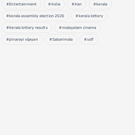
Entertainment
india
Iran
kerala
kerala assembly election 2026
kerala lottery
Kerala lottery results
malayalam cinema
pinarayi vijayan
Sabarimala
udf