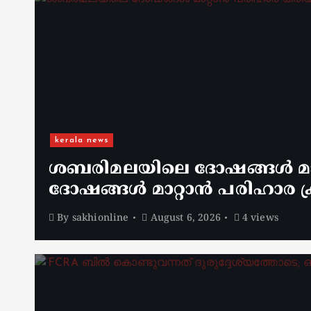
kerala news
ശബരിമലയിലെ ദോഷങ്ങൾ മാറ
ദോഷങ്ങൾ മാറ്റാൻ പരിഹാര ക്
By
sakhionline
August 6, 2026
4 views