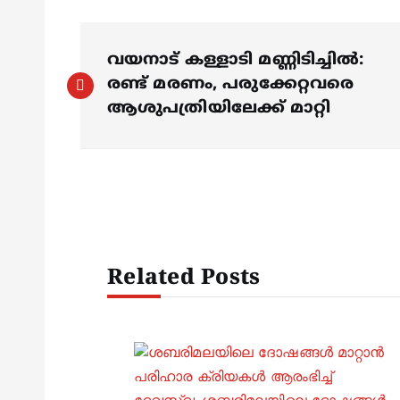
P
വയനാട് കള്ളാടി മണ്ണിടിച്ചിൽ:
o
രണ്ട് മരണം, പരുക്കേറ്റവരെ
ആശുപത്രിയിലേക്ക് മാറ്റി
s
t
n
Related Posts
a
v
i