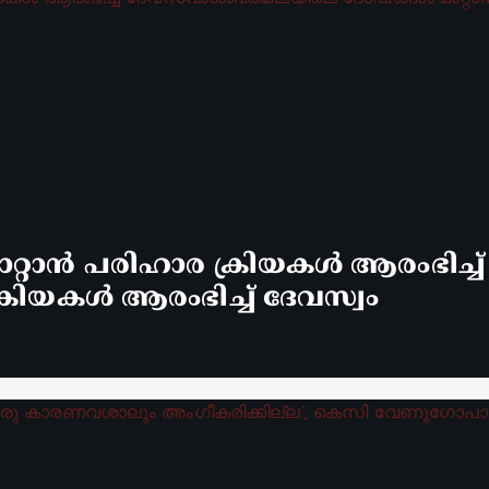
്റാൻ പരിഹാര ക്രിയകൾ ആരംഭിച്ച
രിയകൾ ആരംഭിച്ച് ദേവസ്വം