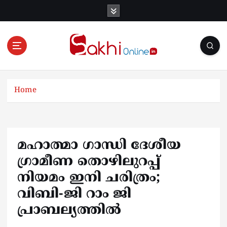
S
k
i
p
t
o
Online News Portal
c
o
Home
n
t
e
n
മഹാത്മാ ഗാന്ധി ദേശീയ
t
ഗ്രാമീണ തൊഴിലുറപ്പ്
നിയമം ഇനി ചരിത്രം;
വി‌ബി-ജി റാം ജി
പ്രാബല്യത്തിൽ