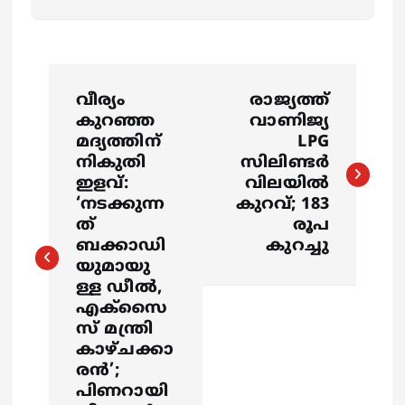
P
വീര്യം
രാജ്യത്ത്
o
കുറഞ്ഞ
വാണിജ്യ
മദ്യത്തിന്
LPG
s
നികുതി
സിലിണ്ടർ
ഇളവ്:
വിലയിൽ
‘നടക്കുന്ന
കുറവ്; 183
t
ത്
രൂപ
ബക്കാഡി
കുറച്ചു
n
യുമായു
ള്ള ഡീൽ,
a
എക്സൈ
സ് മന്ത്രി
v
കാഴ്ചക്കാ
രൻ’;
i
പിണറായി