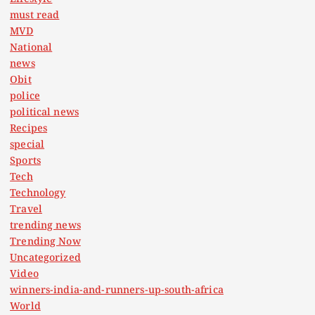
must read
MVD
National
news
Obit
police
political news
Recipes
special
Sports
Tech
Technology
Travel
trending news
Trending Now
Uncategorized
Video
winners-india-and-runners-up-south-africa
World