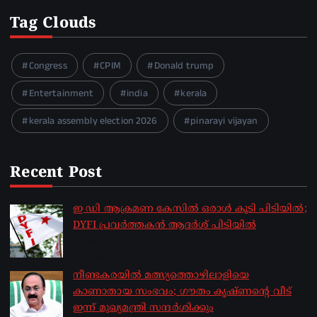
Tag Clouds
Congress
CPIM
Donald trump
Entertainment
india
kerala
kerala assembly election 2026
pinarayi vijayan
Recent Post
ഇ ഡി ആക്രമണ കേസിൽ ഒരാൾ കൂടി പിടിയിൽ;
DYFI പ്രവർത്തകൻ ആദർശ് പിടിയിൽ
by sakhionline
August 10, 2026
നീണ്ടകരയില്‍ മത്സ്യത്തൊഴിലാളിയെ
കാണാതായ സംഭവം; ഗൗതം കൃഷ്ണന്റെ വീട്
ഇന്ന് മുഖ്യമന്ത്രി സന്ദര്‍ശിക്കും