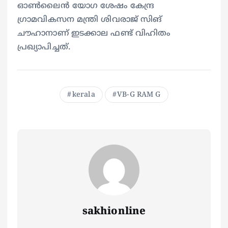
ഓൺലൈൻ യോഗ ശേഷം കേന്ദ്ര
ഗ്രാമവികസന മന്ത്രി ശിവരാജ് സിങ്
ചൗഹാനാണ് ഇടക്കാല ഫണ്ട് വിഹിതം
പ്രഖ്യാപിച്ചത്.
kerala
VB-G RAM G
sakhionline