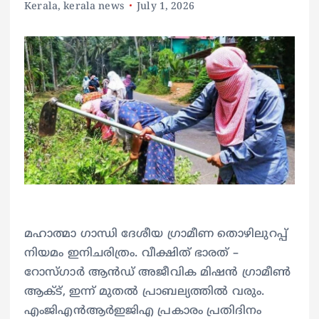
Kerala
,
kerala news
July 1, 2026
മഹാത്മാ ഗാന്ധി ദേശീയ ഗ്രാമീണ തൊഴിലുറപ്പ്
നിയമം ഇനിചരിത്രം. വീക്ഷിത് ഭാരത് –
റോസ്ഗാർ ആൻഡ് അജീവിക മിഷൻ ഗ്രാമീൺ
ആക്ട്, ഇന്ന് മുതൽ പ്രാബല്യത്തിൽ വരും.
എം‌ജി‌എൻ‌ആർ‌ഇ‌ജി‌എ പ്രകാരം പ്രതിദിനം