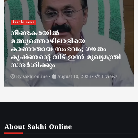
kerala news
must read
കേരളത്തിൽ ബിജെപി ഭരിച്ചാൽ
എന്താണ് നടക്കുക അതാണ്
യുഡിഎഫ് സർക്കാർ
നടപ്പിലാക്കുന്നത്; വന്ദേ മാതര
വിവാദത്തിൽ മുഹമ്മദ് റിയാസ്
എംഎൽഎ
By
sakhionline
August 10, 2026
1 views
About Sakhi Online