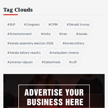
Tag Clouds
BJP
Congress
CPIM
Donald trump
Entertainment
india
Iran
kerala
kerala assembly election 2026
kerala lottery
Kerala lottery results
malayalam cinema
pinarayi vijayan
Sabarimala
udf