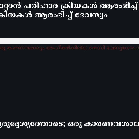
്റാൻ പരിഹാര ക്രിയകൾ ആരംഭിച്ച
രിയകൾ ആരംഭിച്ച് ദേവസ്വം
രുദ്ദേശ്യത്തോടെ; ഒരു കാരണവശാലും