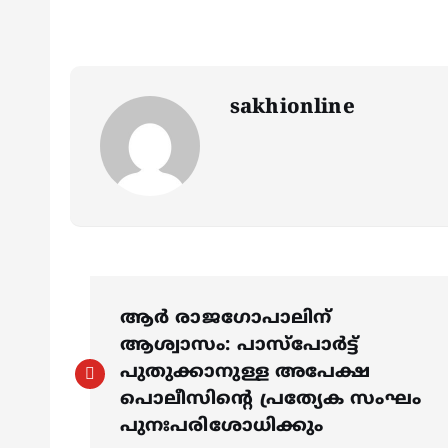
sakhionline
P
ആർ രാജഗോപാലിന്
o
ആശ്വാസം: പാസ്പോർട്ട്
പുതുക്കാനുള്ള അപേക്ഷ
s
പൊലീസിന്റെ പ്രത്യേക സംഘം
പുനഃപരിശോധിക്കും