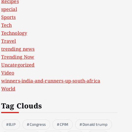
Recipes
special
Sports
Tech
Technology
Travel
trending news
Trending Now
Uncategorized
Video
winners-india-and-runners-up-south-africa
World
Tag Clouds
BJP
Congress
CPIM
Donald trump