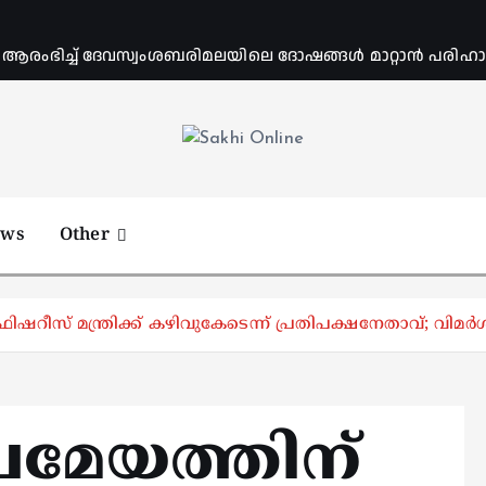
ംഭിച്ച് ദേവസ്വംശബരിമലയിലെ ദോഷങ്ങൾ മാറ്റാൻ പരിഹാര 
Online News Portal
ews
Other
ഷറീസ് മന്ത്രിക്ക് കഴിവുകേടെന്ന് പ്രതിപക്ഷനേതാവ്; വിമർശ
രമേയത്തിന്