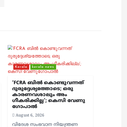
Kerala
kerala news
‘FCRA ബിൽ കൊണ്ടുവന്നത്
ദുരുദ്ദേശ്യത്തോടെ; ഒരു
കാരണവശാലും അം​
ഗീകരിക്കില്ല’; കെസി വേണു​
ഗോപാൽ
August 6, 2026
വിദേശ സംഭവാന നിയന്ത്രണ