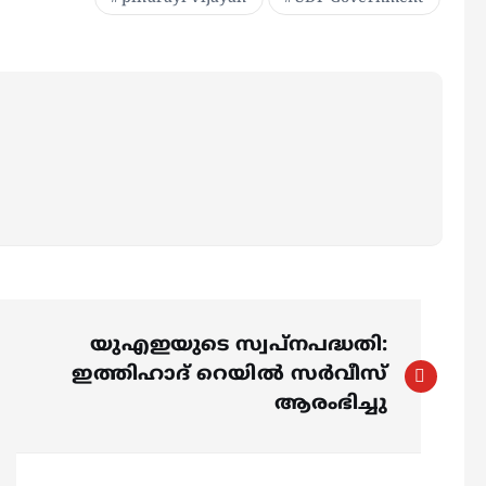
യുഎഇയുടെ സ്വപ്നപദ്ധതി:
ഇത്തിഹാദ് റെയിൽ സർവീസ്
ആരംഭിച്ചു