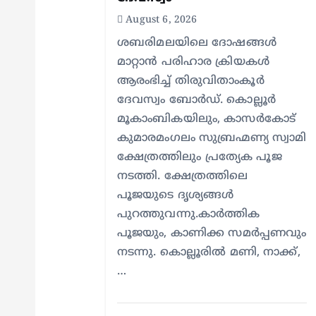
i
August 6, 2026
o
ശബരിമലയിലെ ദോഷങ്ങൾ
മാറ്റാൻ പരിഹാര ക്രിയകൾ
ആരംഭിച്ച് തിരുവിതാംകൂർ
n
ദേവസ്വം ബോർഡ്. കൊല്ലൂർ
മൂകാംബികയിലും, കാസർകോട്
കുമാരമംഗലം സുബ്രഹ്മണ്യ സ്വാമി
ക്ഷേത്രത്തിലും പ്രത്യേക പൂജ
നടത്തി. ക്ഷേത്രത്തിലെ
പൂജയുടെ ദൃശ്യങ്ങൾ
പുറത്തുവന്നു.കാർത്തിക
പൂജയും, കാണിക്ക സമർപ്പണവും
നടന്നു. കൊല്ലൂരിൽ മണി, നാക്ക്,
…