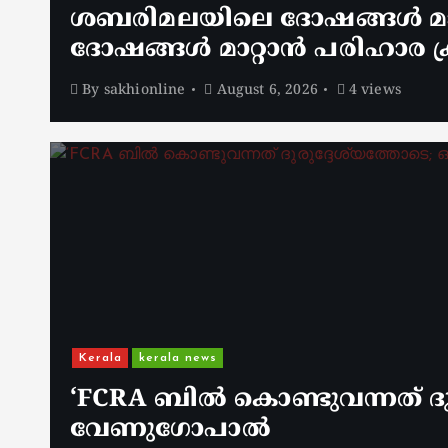
ശബരിമലയിലെ ദോഷങ്ങൾ മാറ
ദോഷങ്ങൾ മാറ്റാൻ പരിഹാര ക്
By
sakhionline
August 6, 2026
4 views
Kerala
kerala news
‘FCRA ബിൽ കൊണ്ടുവന്നത് ദു
വേണു​ഗോപാൽ