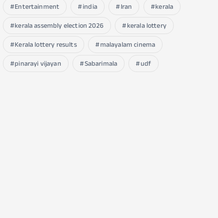
Entertainment
india
Iran
kerala
kerala assembly election 2026
kerala lottery
Kerala lottery results
malayalam cinema
pinarayi vijayan
Sabarimala
udf