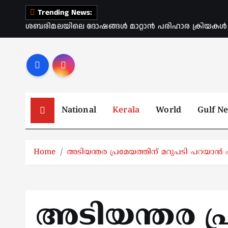
S
Trending News:
k
ശബരിമലയിലെ ദോഷങ്ങൾ മാറ്റാൻ പരിഹാര ക്രിയകൾ ആര
i
p
t
o
c
o
National
Kerala
World
Gulf N
n
t
e
Home
അടിയന്തര പ്രമേയത്തിന് മറുപടി പറയാൻ ഫി
n
t
അടിയന്തര പ്