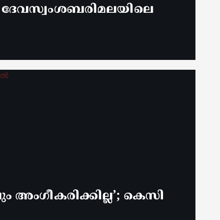
് ദേവസ്വംശബരിമലയിലെ
 അം​ഗീകരിക്കില്ല’; കെസി