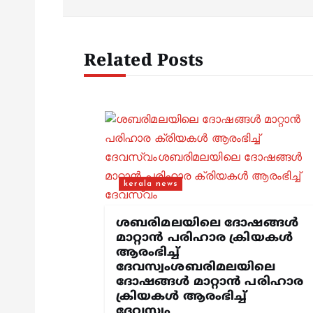
t
n
Related Posts
a
v
i
kerala news
g
ശബരിമലയിലെ ദോഷങ്ങൾ
മാറ്റാൻ പരിഹാര ക്രിയകൾ
a
ആരംഭിച്ച്
ദേവസ്വംശബരിമലയിലെ
t
ദോഷങ്ങൾ മാറ്റാൻ പരിഹാര
ക്രിയകൾ ആരംഭിച്ച്
ദേവസ്വം