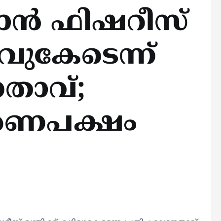
യാൻ ഫിഷറീസ്
ഴിവുകേടെന്ന്
േതാവ്;
 ഭരണപക്ഷം