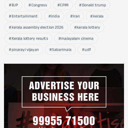
BJP
Congress
CPIM
Donald trump
Entertainment
india
Iran
kerala
kerala assembly election 2026
kerala lottery
Kerala lottery results
malayalam cinema
pinarayi vijayan
Sabarimala
udf