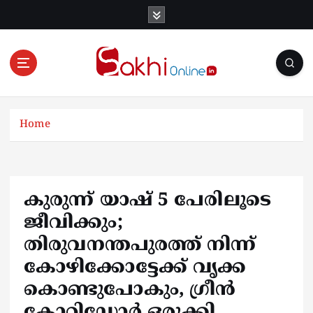
S
k
i
p
t
o
Online News Portal
c
o
Home
n
t
e
n
കുരുന്ന് യാഷ് 5 പേരിലൂടെ
t
ജീവിക്കും;
തിരുവനന്തപുരത്ത് നിന്ന്
കോഴിക്കോട്ടേക്ക് വൃക്ക
കൊണ്ടുപോകും, ഗ്രീൻ
കോറിഡോർ ഒരുക്കി