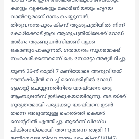
യാഷ് വൻ ഇനി അഞ്ച്പേരിലൂടെ ജീവിക്കും.
കരളും വൃക്കകളും കോർണിയയും ഹൃദയ
വാൽവുമാണ് ദാനം ചെയ്യുന്നത്.
തിരുവനന്തപുരം കിംസ് ആശുപത്രിയിൽ നിന്ന്
കോഴിക്കോട് ഇഖ്ര ആശുപത്രിയിലേക്ക് റോഡ്
മാർഗം ആംബുലൻസിലാണ് വൃക്ക
കൊണ്ടുപോകുന്നത്. ഗതാഗതം സുഗമമാക്കി
സഹകരിക്കണമെന്ന് കെ സോട്ടോ അഭ്യർഥിച്ചു.
ജൂൺ 26-ന് രാത്രി 7 മണിയോടെ അനുവിജയ്
ടൗൺഷിപ്പിൽ വെച്ച് സൈക്കിളിൽ റോഡ്
ക്രോസ്സ് ചെയ്യുന്നതിനിടെ യാഷ്‌വനെ ഒരു
ആംബുലൻസ് ഇടിക്കുകയായിരുന്നു. തലയ്ക്ക്
ഗുരുതരമായി പരുക്കേറ്റ യാഷ്‌വനെ ഉടൻ
തന്നെ അടുത്തുള്ള ഹെൽത്ത് കെയർ
സെന്ററിൽ എത്തിച്ചു. തുടർന്ന് വിദഗ്ധ
ചികിത്സയ്ക്കായി അന്നുതന്നെ രാത്രി 11
മണിയോടെ തിരുവനന്തപുരം കിംസ് (KIMS)