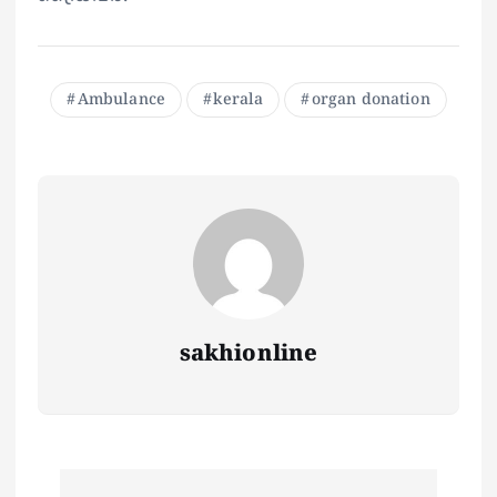
Ambulance
kerala
organ donation
sakhionline
P