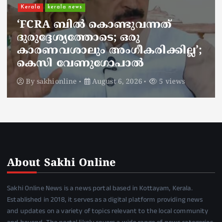
ചാലിശേരിയില്‍ സര്‍ക്കാര്‍
ജനകീയ ആരോഗ്യകേന്ദ്രത്തില്‍
നഴ്സിന് അണലിയുടെ കടിയേറ്റു;
അണലിയുടെ കടിയേറ്റത്
ഡ്യൂട്ടിക്കിടെ
By
sakhionline
August 6, 2026
4 views
About Sakhi Online
Sakhi Online News is a news portal based in Kottayam, Kerala.
Established in 2018, it serves as a digital platform providing news
and updates on a variety of topics relevant to the local community