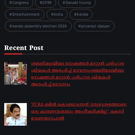
Congress
CPIM
Donald trump
Entertainment
india
kerala
kerala assembly election 2026
pinarayi vijayan
Recent Post
ശബരിമലയിലെ ദോഷങ്ങൾ മാറ്റാൻ പരിഹാര
ക്രിയകൾ ആരംഭിച്ച് ദേവസ്വംശബരിമലയിലെ
ദോഷങ്ങൾ മാറ്റാൻ പരിഹാര ക്രിയകൾ
ആരംഭിച്ച് ദേവസ്വം
by sakhionline
August 6, 2026
‘FCRA ബിൽ കൊണ്ടുവന്നത് ദുരുദ്ദേശ്യത്തോടെ;
ഒരു കാരണവശാലും അം​ഗീകരിക്കില്ല’; കെസി
വേണു​ഗോപാൽ
by sakhionline
August 6, 2026