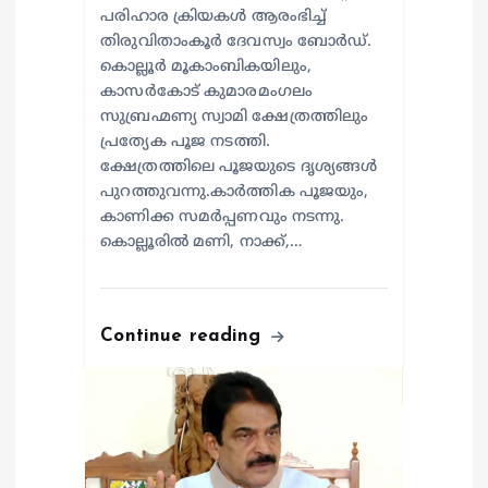
പരിഹാര ക്രിയകൾ ആരംഭിച്ച്
തിരുവിതാംകൂർ ദേവസ്വം ബോർഡ്.
കൊല്ലൂർ മൂകാംബികയിലും,
കാസർകോട് കുമാരമംഗലം
സുബ്രഹ്മണ്യ സ്വാമി ക്ഷേത്രത്തിലും
പ്രത്യേക പൂജ നടത്തി.
ക്ഷേത്രത്തിലെ പൂജയുടെ ദൃശ്യങ്ങൾ
പുറത്തുവന്നു.കാർത്തിക പൂജയും,
കാണിക്ക സമർപ്പണവും നടന്നു.
കൊല്ലൂരിൽ മണി, നാക്ക്,…
Continue reading