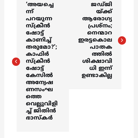
‘അയച്ചെ
ജഡ്ജി
o
ന്ന്
യ്ക്ക്
പറയുന്ന
ആരോഗ്യ
s
സ്ക്രീൻ
പ്രശ്നം;
ഷോട്ട്
നെന്മാറ
കാണിച്ച്
ഇരട്ടകൊല
t
തരുമോ?’;
പാതക
കാഫിർ
ത്തിൽ
n
സ്ക്രീൻ
ശിക്ഷാവി
ഷോട്ട്
ധി ഇന്ന്
a
കേസിൽ
ഉണ്ടാകില്ല
അന്വേഷ
v
ണസംഘ
ത്തെ
i
വെല്ലുവിളി
ച്ച് ജിതിൻ
g
ഭാസ്കർ
a