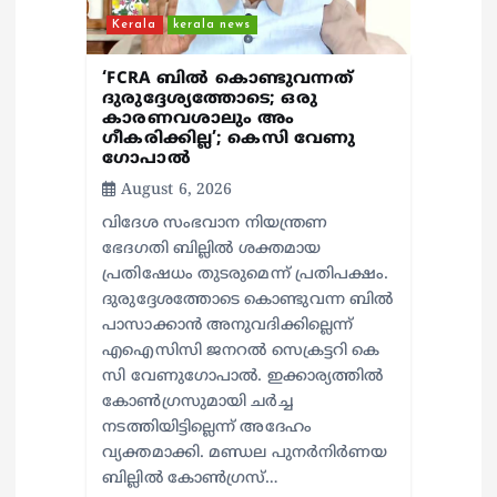
Kerala
kerala news
‘FCRA ബിൽ കൊണ്ടുവന്നത്
ദുരുദ്ദേശ്യത്തോടെ; ഒരു
കാരണവശാലും അം​
ഗീകരിക്കില്ല’; കെസി വേണു​
ഗോപാൽ
August 6, 2026
വിദേശ സംഭവാന നിയന്ത്രണ
ഭേദഗതി ബില്ലിൽ ശക്തമായ
പ്രതിഷേധം തുടരുമെന്ന് പ്രതിപക്ഷം.
ദുരുദ്ദേശത്തോടെ കൊണ്ടുവന്ന ബിൽ
പാസാക്കാൻ അനുവദിക്കില്ലെന്ന്
എഐസിസി ജനറൽ സെക്രട്ടറി കെ
സി വേണുഗോപാൽ. ഇക്കാര്യത്തിൽ
കോൺഗ്രസുമായി ചർച്ച
നടത്തിയിട്ടില്ലെന്ന് അദേഹം
വ്യക്തമാക്കി. മണ്ഡല പുനർനിർണയ
ബില്ലിൽ കോൺഗ്രസ്…