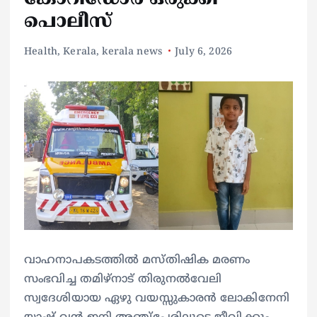
പൊലീസ്
Health
,
Kerala
,
kerala news
July 6, 2026
വാഹനാപകടത്തിൽ മസ്തിഷിക മരണം
സംഭവിച്ച തമിഴ്നാട് തിരുനൽവേലി
സ്വദേശിയായ ഏഴു വയസ്സുകാരൻ ലോകിനേനി