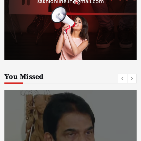
You Missed
Kerala
kerala news