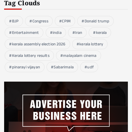
Tag Clouds
BJP
Congress
CPIM
Donald trump
Entertainment
india
Iran
kerala
kerala assembly election 2026
kerala lottery
Kerala lottery results
malayalam cinema
pinarayi vijayan
Sabarimala
udf