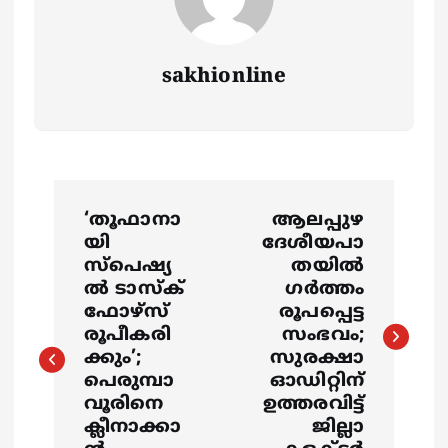
sakhionline
P
‘തൂഫാനാ
ആലപ്പുഴ
o
യി
ദേശീയപാ
സ്‌പെഷ്യ
തയിൽ
s
ല്‍ ടാസ്‌ക്
ഗർത്തം
ഫോഴ്‌സ്
രൂപപ്പെട്ട
രൂപീകരി
സംഭവം;
t
ക്കും’;
സുരക്ഷാ
പെരുമ്പാ
ഓഡിറ്റിന്
n
വൂരിനെ
ഉത്തരവിട്ട്
ക്ലീനാക്കാ
ജില്ലാ