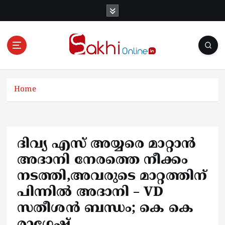
S
k
i
p
t
o
Online News Portal
c
o
Home
n
t
e
n
ദിവ്യ എസ് അയ്യരെ മാറ്റാൻ
t
അദാനി നേരത്തെ നീക്കം
നടത്തി,അവരുടെ മാറ്റത്തിന്
പിന്നിൽ അദാനി – VD
സതീശൻ ബന്ധം; കെ കെ
രാഗേഷ്