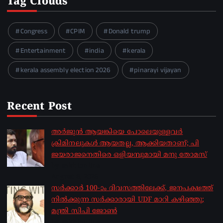
Tag Clouds
Congress
CPIM
Donald trump
Entertainment
india
kerala
kerala assembly election 2026
pinarayi vijayan
Recent Post
അർജുൻ ആയങ്കിയെ പോലെയുള്ളവർ
ക്രിമിനലുകൾ ആയതല്ല, ആക്കിയതാണ്; പി
ജയരാജനെതിരെ ഒളിയമ്പുമായി മനു തോമസ്
by sakhionline
August 8, 2026
സർക്കാർ 100-ാം ദിവസത്തിലേക്ക്, ജനപക്ഷത്ത്
നിൽക്കുന്ന സർക്കാരായി UDF മാറി കഴിഞ്ഞു;
മന്ത്രി സിപി ജോൺ
by sakhionline