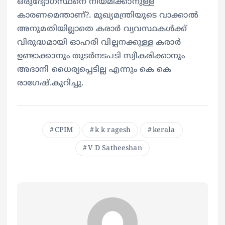
ഒരുദ്യോഗസ്ഥനെ നിയമിക്കാനുള്ള
കാരണമെന്താണ്?. മുഖ്യമന്ത്രിയുടെ വാക്കാൽ
അനുമതിയില്ലാതെ കരാർ വ്യവസ്ഥകൾക്ക്
വിരുദ്ധമായി ഓഹരി വില്പനക്കുള്ള കരാർ
ഉണ്ടാക്കാനും തുടർനടപടി സ്വീകരിക്കാനും
അദാനി ധൈര്യപ്പെടില്ല എന്നും കെ കെ
രാഗേഷ്.കുറിച്ചു.
CPIM
k k ragesh
kerala
V D Satheeshan