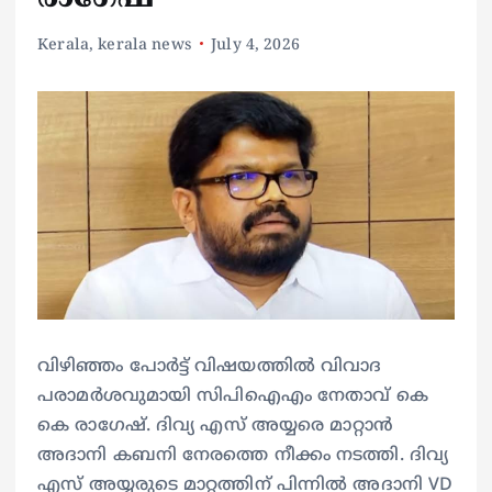
Kerala
,
kerala news
July 4, 2026
വിഴിഞ്ഞം പോർട്ട് വിഷയത്തിൽ വിവാദ
പരാമർശവുമായി സിപിഐഎം നേതാവ് കെ
കെ രാഗേഷ്. ദിവ്യ എസ് അയ്യരെ മാറ്റാൻ
അദാനി കബനി നേരത്തെ നീക്കം നടത്തി. ദിവ്യ
എസ് അയ്യരുടെ മാറ്റത്തിന് പിന്നിൽ അദാനി VD