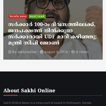
kerala news
must read
നാടെങ്ങും പൊലീസ് തിരയുന്നു,
ചായകുടിക്കാൻ എടപ്പാളിലെത്തി
അർജുൻ ആയങ്കി;
സഞ്ചരിക്കുന്നത് വാഹനങ്ങൾ
മാറ്റി
By
sakhionline
August 8, 2026
6 views
About Sakhi Online
Sakhi Online News is a news portal based in Kottayam, Kerala.