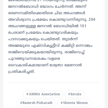
കഴിഞ്ഞമാസം 21 നായിരുന്നു അമ്മയുടെ
ജനറൽബോഡി യോഗം ചേർന്നത്. അന്ന്
ഭരണസമിതിക്കെതിരെ ചില അംഗങ്ങൾ
അവിശ്വാസ പ്രമേയം കൊണ്ടുവന്നിരുന്നു. 204
അംഗങ്ങളുള്ള ജനറൽ ബോഡിയിൽ 101
പേരാണ് പ്രമേയം കൊണ്ടുവരികയും
പാസാക്കുകയും ചെയ്തത്. തുടർന്ന്
അമ്മയുടെ എക്സിക്യൂട്ടീവ് കമ്മിറ്റി ഒന്നടങ്കം
രാജിവെയ്ക്കുകയായിരുന്നു. രാജിവെച്ച്
പുറത്തുവന്നശേഷം വളരെ
വൈകാരികമായാണ് ശ്വേതാ മേനോൻ
പ്രതികരിച്ചത്.
AMMA Association
kerala
Ramesh Pisharadi
Shweta Menon