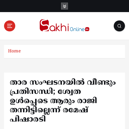
S
k
i
p
t
o
Online News Portal
c
o
Home
n
t
e
n
താര സംഘടനയിൽ വീണ്ടും
t
പ്രതിസന്ധി; ശ്വേത
ഉൾപ്പെടെ ആരും രാജി
തന്നിട്ടില്ലെന്ന് രമേഷ്
പിഷാരടി