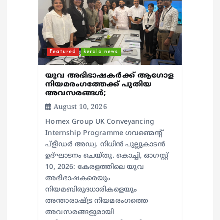
o
n
Featured
kerala news
യുവ അഭിഭാഷകർക്ക് ആഗോള
നിയമരംഗത്തേക്ക് പുതിയ
അവസരങ്ങൾ;
August 10, 2026
Homex Group UK Conveyancing
Internship Programme ഗവണ്മെന്റ്
പ്ളീഡർ അഡ്വ. നിധിൻ പുല്ലുകാടൻ
ഉദ്ഘാടനം ചെയ്തു. കൊച്ചി, ഓഗസ്റ്റ്
10, 2026: കേരളത്തിലെ യുവ
അഭിഭാഷകരെയും
നിയമബിരുദധാരികളെയും
അന്താരാഷ്ട്ര നിയമരംഗത്തെ
അവസരങ്ങളുമായി