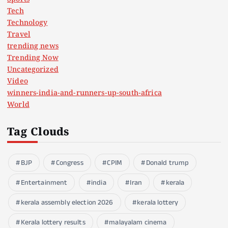
Tech
Technology
Travel
trending news
Trending Now
Uncategorized
Video
winners-india-and-runners-up-south-africa
World
Tag Clouds
BJP
Congress
CPIM
Donald trump
Entertainment
india
Iran
kerala
kerala assembly election 2026
kerala lottery
Kerala lottery results
malayalam cinema