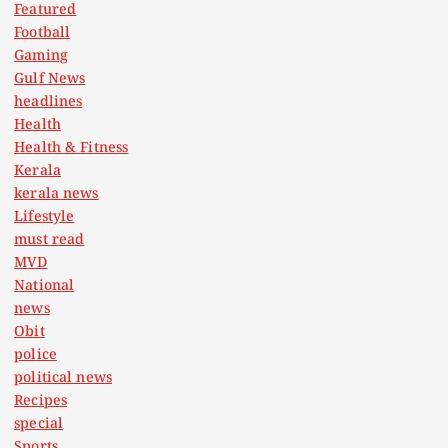
Featured
Football
Gaming
Gulf News
headlines
Health
Health & Fitness
Kerala
kerala news
Lifestyle
must read
MVD
National
news
Obit
police
political news
Recipes
special
Sports