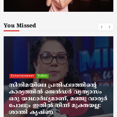
You Missed
National
ആരെയും കാണിക്കാതെ
സമ്പാദ്യം കുഴിച്ചിട്ടു, പിന്നീട് ആ
സ്ഥലം മറന്നുപോയി; ഒരു
വര്‍ഷത്തിന് ശേഷം കര്‍ഷകന്‍
കണ്ടത് നെഞ്ചുതകര്‍ക്കുന്ന
കാഴ്ച