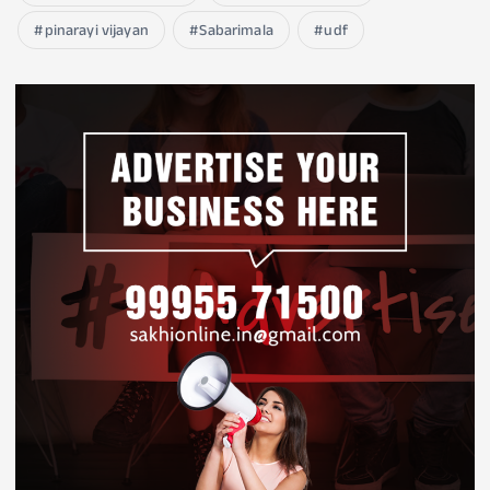
pinarayi vijayan
Sabarimala
udf