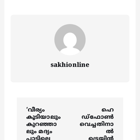
sakhionline
P
‘വീര്യം
ഹെ
o
കൂടിയാലും
ഡ്ഫോൺ
കുറഞ്ഞാ
വെച്ചതിനാ
s
ലും മദ്യം
ൽ
പാടില്ലെ
ട്രെയിൻ