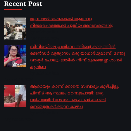
Recent Post
യുവ അഭിഭാഷകർക്ക് ആഗോള
നിയമരംഗത്തേക്ക് പുതിയ അവസരങ്ങൾ;
by sakhionline
August 10, 2026
സിനിമയിലെ പ്രതിഫലത്തിന്റെ കാര്യത്തില്‍
ജെന്‍ഡര്‍ വ്യത്യാസം ഒരു യാഥാര്‍ഥ്യമാണ്, മഞ്ജു
വാര്യര്‍ പോലും ഇതില്‍ നിന്ന് മുക്തയല്ല: ശാന്തി
കൃഷ്ണ
by sakhionline
August 10, 2026
ആരെയും കാണിക്കാതെ സമ്പാദ്യം കുഴിച്ചിട്ടു,
പിന്നീട് ആ സ്ഥലം മറന്നുപോയി; ഒരു
വര്‍ഷത്തിന് ശേഷം കര്‍ഷകന്‍ കണ്ടത്
നെഞ്ചുതകര്‍ക്കുന്ന കാഴ്ച
by sakhionline
August 10, 2026