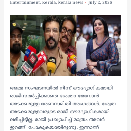
Entertainment
,
Kerala
,
kerala news
July 2, 2026
അമ്മ സംഘടനയിൽ നിന്ന് ഔദ്യോഗികമായി
രാജിസമർപ്പിക്കാതെ ശ്വേതാ മേനോൻ
അടക്കമുള്ള ഭരണസമിതി അംഗങ്ങൾ. ശ്വേത
അടക്കമുള്ളവരുടെ രാജി ഔദ്യോഗികമായി
ലഭിച്ചിട്ടില്ല. രാജി പ്രഖ്യാപിച്ച് മാത്രം അവർ
ഇറങ്ങി പോകുകയായിരുന്നു. ഇന്നാണ്