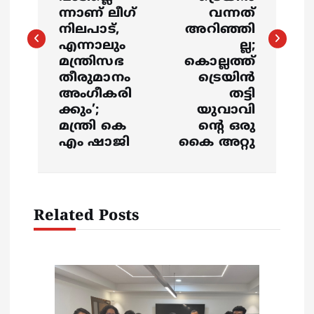
ന്നാണ് ലീഗ്
വന്നത്
t
നിലപാട്,
അറിഞ്ഞി
എന്നാലും
ല്ല;
n
മന്ത്രിസഭ
കൊല്ലത്ത്
തീരുമാനം
ട്രെയിൻ
a
അംഗീകരി
തട്ടി
ക്കും’;
യുവാവി
v
മന്ത്രി കെ
ന്റെ ഒരു
എം ഷാജി
കൈ അറ്റു
i
g
Related Posts
a
t
i