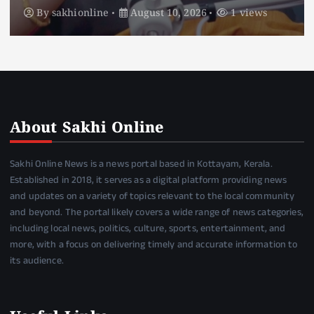
By
sakhionline
August 10, 2026
1 views
About Sakhi Online
Sakhi Online News is a news portal based in Kottayam, Kerala.
Established in 2018, it serves as a digital platform providing news
and updates on a variety of topics relevant to the local community
and beyond. The portal likely covers a wide range of news categories,
including local news, politics, culture, sports, entertainment, and
more, with a focus on delivering timely and accurate information to
its audience.