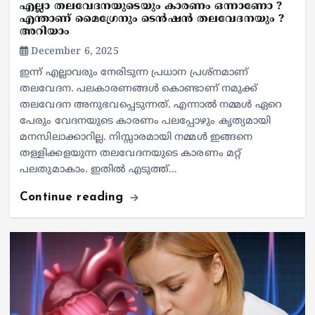
എല്ലാ തലവേദനയുടെയും കാരണം ഒന്നാണോ ?
എന്താണ് മൈഗ്രേനും ടെൻഷൻ തലവേദനയും ?
അറിയാം
December 6, 2025
ഇന്ന് എല്ലാവരും നേരിടുന്ന പ്രധാന പ്രശ്നമാണ്
തലവേദന. പലകാരണങ്ങൾ കൊണ്ടാണ് നമുക്ക്
തലവേദന അനുഭവപ്പെടുന്നത്. എന്നാൽ നമ്മൾ ഏറെ
പേരും വേദനയുടെ കാരണം പലപ്പോഴും കൃത്യമായി
മനസിലാക്കാറില്ല. നിസ്സാരമായി നമ്മൾ ഇങ്ങനെ
തള്ളിക്കളയുന്ന തലവേദനയുടെ കാരണം മറ്റ്
പലതുമാകാം. ഇതിൽ എടുത്ത്…
Continue reading