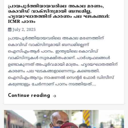
പ്രായപൂർത്തിയായവരിലെ അകാല മരണം,
കൊവിഡ് വാക്‌സിനുമായി ബന്ധമില്ല,
ഹൃദയാഘാതത്തിന് കാരണം പല ഘടകങ്ങൾ:
ICMR പഠനം
July 2, 2025
പ്രായപൂർത്തിയായവരിലെ അകാല മരണത്തിന്
കൊവിഡ് വാക്‌സിനുമായി ബന്ധമില്ലെന്ന്
ഐസിഎംആർ പഠനം. ഇന്ത്യയിലെ കൊവിഡ്
വാക്‌സിനുകൾ സുരക്ഷിതംമാണ്. പാർശ്വഫലങ്ങൾ
ഉണ്ടാകുന്നത് അപൂർവമായി മാത്രം. ഹൃദയഘാതത്തിന്
കാരണം പല ഘടകങ്ങളാണെന്നും കണ്ടെത്തി.
ഐസിഎംആറും നാഷണൽ സെന്റർ ഫോർ ഡിസീസ്
കണ്ട്രോളും ചേർന്നാണ് പഠനം നടത്തിയത്.…
Continue reading