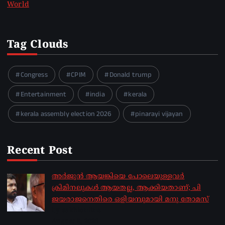
World
Tag Clouds
Congress
CPIM
Donald trump
Entertainment
india
kerala
kerala assembly election 2026
pinarayi vijayan
Recent Post
അർജുൻ ആയങ്കിയെ പോലെയുള്ളവർ
ക്രിമിനലുകൾ ആയതല്ല, ആക്കിയതാണ്; പി
ജയരാജനെതിരെ ഒളിയമ്പുമായി മനു തോമസ്
by sakhionline
August 8, 2026