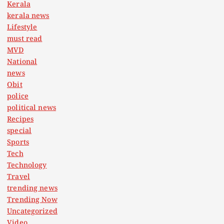
Kerala
o
kerala news
Lifestyle
n
must read
MVD
National
news
Obit
police
political news
Recipes
special
Sports
Tech
Technology
Travel
trending news
Trending Now
Uncategorized
Video