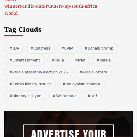
winners-india-and-runners-up-south-africa
World
Tag Clouds
BJP
Congress
CPIM
Donald trump
Entertainment
india
Iran
kerala
kerala assembly election 2026
kerala lottery
Kerala lottery results
malayalam cinema
pinarayi vijayan
Sabarimala
udf