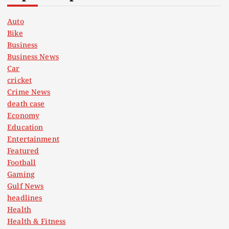
s
Auto
Bike
p
Business
Business News
a
Car
cricket
g
Crime News
death case
i
Economy
Education
n
Entertainment
Featured
a
Football
Gaming
t
Gulf News
headlines
Health
i
Health & Fitness