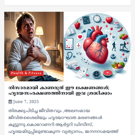
Health & Fitness
നിസാരമായി കാണരുത് ഈ ലക്ഷണങ്ങള്‍;
ഹൃദയസംരക്ഷണത്തിനായി ഇവ ശ്രദ്ധിക്കാം
June 7, 2025
തിരക്കുപിടിച്ച ജീവിതവും ,അലസമായ
ജീവിതശൈലിയും ഹൃദയാഘാത മരണങ്ങൾ
കൂട്ടുന്നു.കൊറോണറി ആര്‍ട്ടറി ഡിസീസ്,
ഹൃദയമിടുപ്പിലുണ്ടാകുന്ന വ്യത്യാസം, ജനനസമയത്ത്