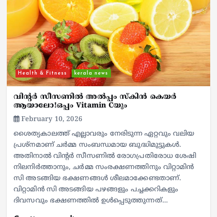
Health & Fitness
kerala news
വിന്റർ സീസണിൽ അൽപ്പം സ്കിൻ കെയർ
ആയാലോ!ഒപ്പം Vitamin Cയും
February 10, 2026
ശൈത്യകാലത്ത് എല്ലാവരും നേരിടുന്ന ഏറ്റവും വലിയ
പ്രശ്നമാണ് ചർമ്മ സംബന്ധമായ ബുദ്ധിമുട്ടുകൾ.
അതിനാൽ വിന്റർ സീസണിൽ രോഗപ്രതിരോധ ശേഷി
നിലനിർത്താനും, ചർമ്മ സംരക്ഷണത്തിനും വിറ്റാമിൻ
സി അടങ്ങിയ ഭക്ഷണങ്ങൾ ശീലമാക്കേണ്ടതാണ്.
വിറ്റാമിൻ സി അടങ്ങിയ പഴങ്ങളും പച്ചക്കറികളും
ദിവസവും ഭക്ഷണത്തിൽ ഉൾപ്പെടുത്തുന്നത്…