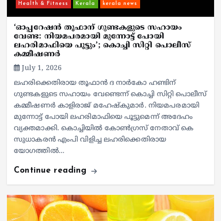
Health & Fitness
Kerala
kerala news
‘ഓപ്പറേഷൻ തൂഫാന് ഗുണ്ടകളുടെ സഹായം
വേണ്ട: നിയമപരമായി മുന്നോട്ട് പോയി
ലഹരിമാഫിയെ പൂട്ടും’; കൊച്ചി സിറ്റി പൊലീസ്
കമ്മീഷണർ
July 1, 2026
ലഹരിക്കെതിരായ തൂഫാൻ ദ നാർകോ ഹണ്ടിന്
ഗുണ്ടകളുടെ സഹായം വേണ്ടെന്ന് കൊച്ചി സിറ്റി പൊലീസ്
കമ്മീഷണർ കാളിരാജ് മഹേഷ്കുമാർ. നിയമപരമായി
മുന്നോട്ട് പോയി ലഹരിമാഫിയെ പൂട്ടുമെന്ന് അദേഹം
വ്യക്തമാക്കി. കൊച്ചിയിൽ കോൺഗ്രസ് നേതാവ് കെ
സുധാകരൻ എംപി വിളിച്ച ലഹരിക്കെതിരായ
യോഗത്തിൽ…
Continue reading