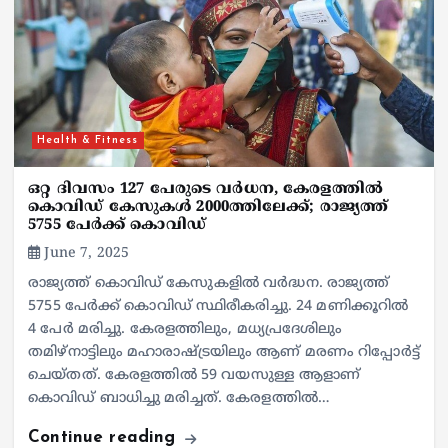
Health & Fitness
ഒറ്റ ദിവസം 127 പേരുടെ വർധന, കേരളത്തിൽ
കൊവിഡ് കേസുകൾ 2000ത്തിലേക്ക്; രാജ്യത്ത്
5755 പേർക്ക് കൊവിഡ്
June 7, 2025
രാജ്യത്ത് കൊവിഡ് കേസുകളിൽ വർദ്ധന. രാജ്യത്ത്
5755 പേർക്ക് കൊവിഡ് സ്ഥിരീകരിച്ചു. 24 മണിക്കൂറിൽ
4 പേർ മരിച്ചു. കേരളത്തിലും, മധ്യപ്രദേശിലും
തമിഴ്നാട്ടിലും മഹാരാഷ്ട്രയിലും ആണ് മരണം റിപ്പോർട്ട്‌
ചെയ്‌തത്. കേരളത്തിൽ 59 വയസുള്ള ആളാണ്
കൊവിഡ് ബാധിച്ചു മരിച്ചത്. കേരളത്തിൽ…
Continue reading