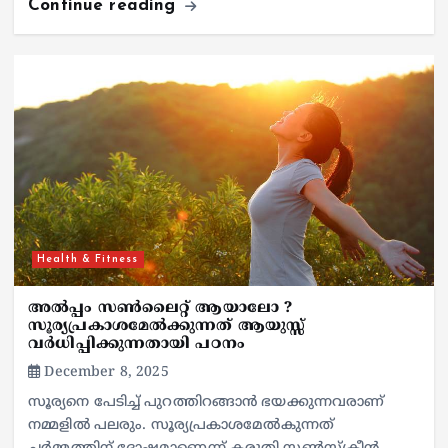
Continue reading
Health & Fitness
അൽപ്പം സൺലൈറ്റ് ആയാലോ ?
സൂര്യപ്രകാശമേൽക്കുന്നത് ആയുസ്സ്
വർധിപ്പിക്കുന്നതായി പഠനം
December 8, 2025
സൂര്യനെ പേടിച്ച് പുറത്തിറങ്ങാൻ ഭയക്കുന്നവരാണ്
നമ്മളിൽ പലരും. സൂര്യപ്രകാശമേൽകുന്നത്