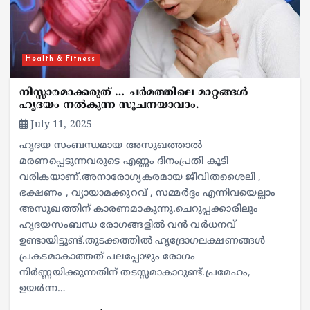
Health & Fitness
നിസ്സാരമാക്കരുത് … ചർമത്തിലെ മാറ്റങ്ങൾ
ഹൃദയം നൽകുന്ന സൂചനയാവാം.
July 11, 2025
ഹൃദയ സംബന്ധമായ അസുഖത്താൽ
മരണപ്പെടുന്നവരുടെ എണ്ണം ദിനംപ്രതി കൂടി
വരികയാണ്.അനാരോഗ്യകരമായ ജീവിതശൈലി ,
ഭക്ഷണം , വ്യായാമക്കുറവ് , സമ്മർദ്ദം എന്നിവയെല്ലാം
അസുഖത്തിന് കാരണമാകുന്നു.ചെറുപ്പക്കാരിലും
ഹൃദയസംബന്ധ രോഗങ്ങളിൽ വൻ വർധനവ്
ഉണ്ടായിട്ടുണ്ട്.തുടക്കത്തിൽ ഹൃദ്രോഗലക്ഷണങ്ങൾ
പ്രകടമാകാത്തത് പലപ്പോഴും രോഗം
നിർണ്ണയിക്കുന്നതിന് തടസ്സമാകാറുണ്ട്.പ്രമേഹം,
ഉയർന്ന…