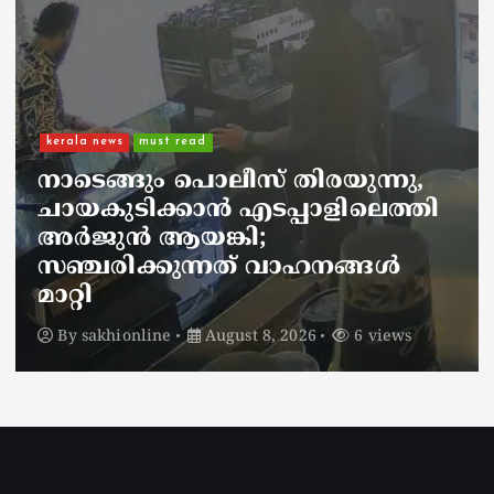
kerala news
ഫ്രീഡം ക്വിസിൽ സവർക്കറേ
പുകഴ്ത്തിയുള്ള ചോദ്യം: റിപ്പോർട്ട
തേടി മന്ത്രി എൻ ഷംസുദീൻ
By
sakhionline
August 8, 2026
6 views