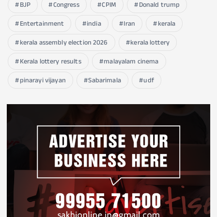
BJP
Congress
CPIM
Donald trump
Entertainment
india
Iran
kerala
kerala assembly election 2026
kerala lottery
Kerala lottery results
malayalam cinema
pinarayi vijayan
Sabarimala
udf