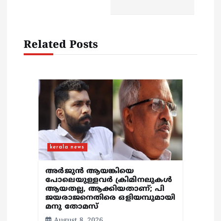
a
t
Related Posts
i
o
n
kerala news
അർജുൻ ആയങ്കിയെ
പോലെയുള്ളവർ ക്രിമിനലുകൾ
ആയതല്ല, ആക്കിയതാണ്; പി
ജയരാജനെതിരെ ഒളിയമ്പുമായി
മനു തോമസ്
August 8, 2026