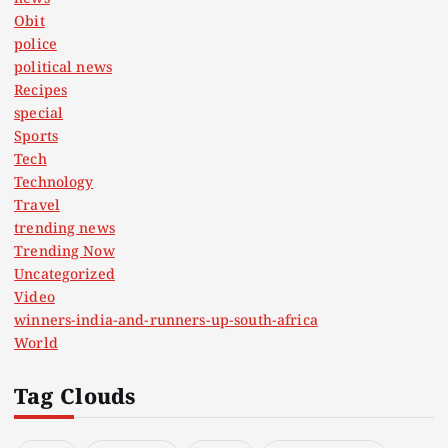
Obit
police
political news
Recipes
special
Sports
Tech
Technology
Travel
trending news
Trending Now
Uncategorized
Video
winners-india-and-runners-up-south-africa
World
Tag Clouds