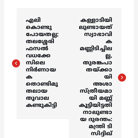
P
എലി
കള്ളാടിയി
o
കൊണ്ടു
ലുണ്ടായത്
പോയതല്ല;
സ്വാഭാവി
s
തലശ്ശേരി
ക
ഫസല്‍
മണ്ണിടിച്ചില
വധക്കേ
ല്ല,
t
സിലെ
തുരങ്കപാ
നിര്‍ണായ
തയ്ക്കാ
n
ക
യി
തൊണ്ടിമു
അശാ
a
തലായ
സ്ത്രീയമാ
തൂവാല
യി മണ്ണ്
v
കണ്ടുകിട്ടി
കൂട്ടിയിട്ടതി
നാലുണ്ടാ
i
യ ദുരന്തം:
മന്ത്രി ടി
g
സിദ്ദിഖ്