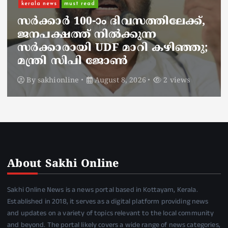
നാടെങ്ങും പൊലീസ് തിരയുന്നു,
ചായകുടിക്കാൻ എടപ്പാളിലെത്തി
അർജുൻ ആയങ്കി;
സഞ്ചരിക്കുന്നത് വാഹനങ്ങൾ
മാറ്റി
By
sakhionline
August 8, 2026
3 views
About Sakhi Online
Sakhi Online News is a news portal based in Kottayam, Kerala.
Established in 2018, it serves as a digital platform providing news
and updates on a variety of topics relevant to the local community
and beyond. The portal likely covers a wide range of news categories,