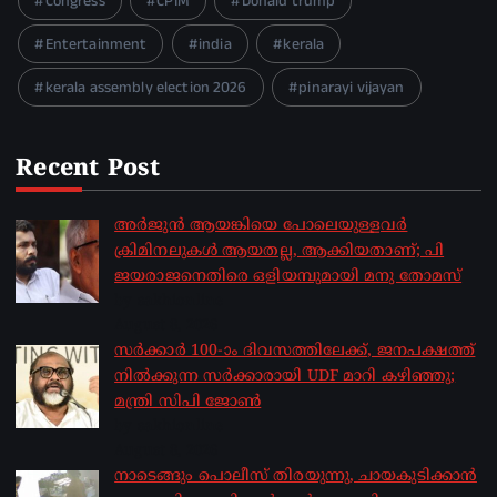
Congress
CPIM
Donald trump
Entertainment
india
kerala
kerala assembly election 2026
pinarayi vijayan
Recent Post
അർജുൻ ആയങ്കിയെ പോലെയുള്ളവർ
ക്രിമിനലുകൾ ആയതല്ല, ആക്കിയതാണ്; പി
ജയരാജനെതിരെ ഒളിയമ്പുമായി മനു തോമസ്
by sakhionline
August 8, 2026
സർക്കാർ 100-ാം ദിവസത്തിലേക്ക്, ജനപക്ഷത്ത്
നിൽക്കുന്ന സർക്കാരായി UDF മാറി കഴിഞ്ഞു;
മന്ത്രി സിപി ജോൺ
by sakhionline
August 8, 2026
നാടെങ്ങും പൊലീസ് തിരയുന്നു, ചായകുടിക്കാൻ