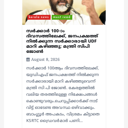
kerala news
must read
സർക്കാർ 100-ാം
ദിവസത്തിലേക്ക്, ജനപക്ഷത്ത്
നിൽക്കുന്ന സർക്കാരായി UDF
മാറി കഴിഞ്ഞു; മന്ത്രി സിപി
ജോൺ
August 8, 2026
സർക്കാർ 100ആം ദിവസത്തിലേക്ക്,
യുഡിഎഫ് ജനപക്ഷത്ത് നിൽക്കുന്ന
സർക്കാരായി മാറി കഴിഞ്ഞുവെന്ന്
മന്ത്രി സി പി ജോൺ. കേരളത്തിൽ
വലിയ തരത്തിലുള്ള നിക്ഷേപങ്ങൾ
കൊണ്ടുവരും.ചെറുപ്പിക്കാർക്ക് നാട്
വിട്ട് ഓടേണ്ട അവസ്ഥ ഒഴിവാക്കും.
ബാംഗ്ലൂർ അപകടം, വിശ്രമം കിട്ടാതെ
KSRTC ഡ്രൈവർമാർ പണി…