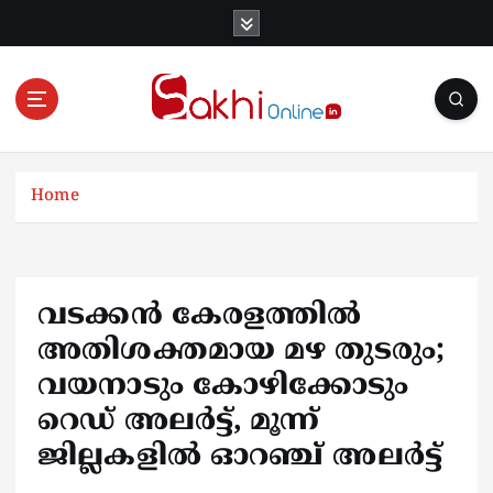
S
k
i
p
t
o
Online News Portal
c
o
Home
n
t
e
n
വടക്കൻ കേരളത്തിൽ
t
അതിശക്തമായ മഴ തുടരും;
വയനാടും കോഴിക്കോടും
റെഡ് അലർട്ട്, മൂന്ന്
ജില്ലകളിൽ ഓറഞ്ച് അലർട്ട്