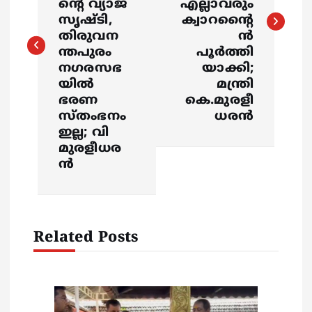
ന്റെ വ്യാജ
എല്ലാവരും
t
സൃഷ്ടി,
ക്വാറന്റൈ
തിരുവന
ൻ
n
ന്തപുരം
പൂർത്തി
നഗരസഭ
യാക്കി;
a
യിൽ
മന്ത്രി
ഭരണ
കെ.മുരളീ
v
സ്തംഭനം
ധരൻ
ഇല്ല; വി
i
മുരളീധര
ൻ
g
a
Related Posts
t
i