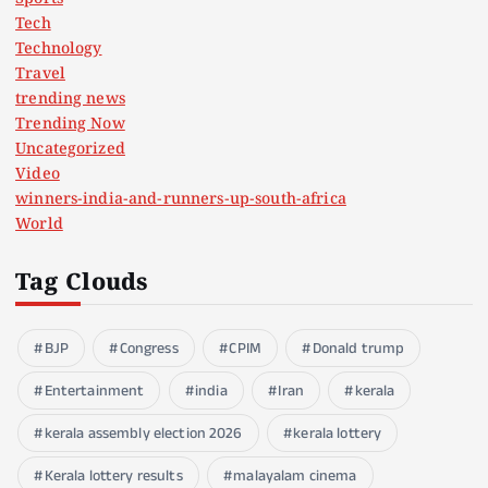
Tech
Technology
Travel
trending news
Trending Now
Uncategorized
Video
winners-india-and-runners-up-south-africa
World
Tag Clouds
BJP
Congress
CPIM
Donald trump
Entertainment
india
Iran
kerala
kerala assembly election 2026
kerala lottery
Kerala lottery results
malayalam cinema