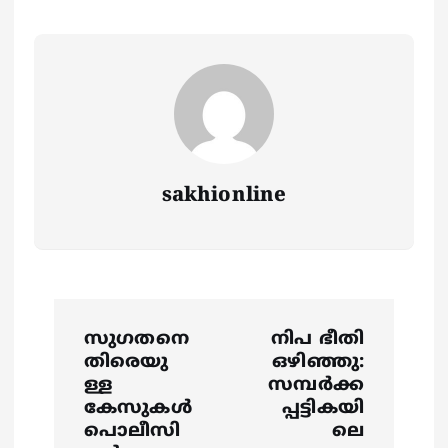
sakhionline
P
സുഗതനെ
നിപ ഭീതി
o
തിരെയു
ഒഴിഞ്ഞു:
ള്ള
സമ്പർക്ക
s
കേസുകൾ
പ്പട്ടികയി
പൊലീസി
ലെ