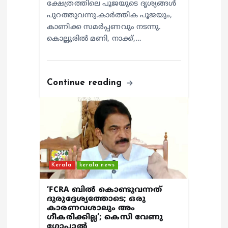
ക്ഷേത്രത്തിലെ പൂജയുടെ ദൃശ്യങ്ങൾ
പുറത്തുവന്നു.കാർത്തിക പൂജയും,
കാണിക്ക സമർപ്പണവും നടന്നു.
കൊല്ലൂരിൽ മണി, നാക്ക്,…
Continue reading
Kerala
kerala news
‘FCRA ബിൽ കൊണ്ടുവന്നത്
ദുരുദ്ദേശ്യത്തോടെ; ഒരു
കാരണവശാലും അം​
ഗീകരിക്കില്ല’; കെസി വേണു​
ഗോപാൽ