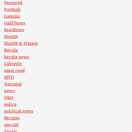
Featured
Football
Gaming
Gulf News
headlines
Health
Health & Fitness
Kerala
kerala news
Lifestyle
must read
MVD
National
news
Obit
police
political news
Recipes
special
Sports