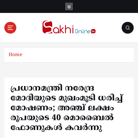
S
k
i
p
t
o
Online News Portal
c
o
Home
n
t
e
n
പ്രധാനമന്ത്രി നരേന്ദ്ര
t
മോദിയുടെ മുഖംമൂടി ധരിച്ച്
മോഷണം; അഞ്ച് ലക്ഷം
രൂപയുടെ 40 മൊബൈൽ
ഫോണുകൾ കവർന്നു