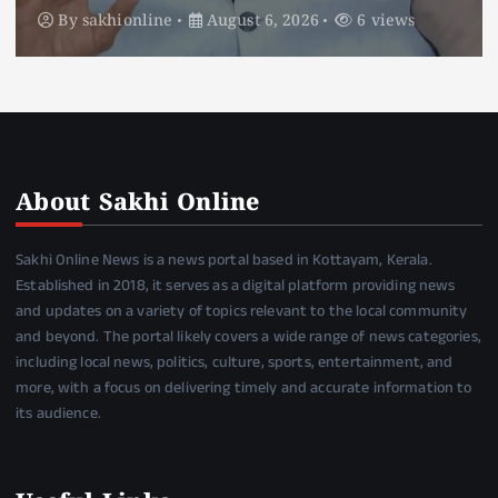
By
sakhionline
August 6, 2026
5 views
About Sakhi Online
Sakhi Online News is a news portal based in Kottayam, Kerala.
Established in 2018, it serves as a digital platform providing news
and updates on a variety of topics relevant to the local community
and beyond. The portal likely covers a wide range of news categories,
including local news, politics, culture, sports, entertainment, and
more, with a focus on delivering timely and accurate information to
its audience.