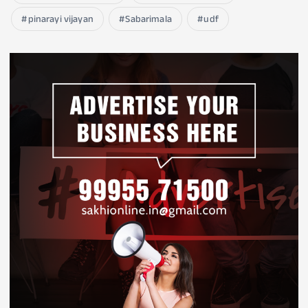
pinarayi vijayan
Sabarimala
udf