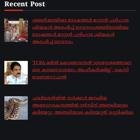
Recent Post
ശബരിമലയിലെ ദോഷങ്ങൾ മാറ്റാൻ പരിഹാര
ക്രിയകൾ ആരംഭിച്ച് ദേവസ്വംശബരിമലയിലെ
ദോഷങ്ങൾ മാറ്റാൻ പരിഹാര ക്രിയകൾ
ആരംഭിച്ച് ദേവസ്വം
by sakhionline
August 6, 2026
‘FCRA ബിൽ കൊണ്ടുവന്നത് ദുരുദ്ദേശ്യത്തോടെ;
ഒരു കാരണവശാലും അം​ഗീകരിക്കില്ല’; കെസി
വേണു​ഗോപാൽ
by sakhionline
August 6, 2026
ചാലിശേരിയില്‍ സര്‍ക്കാര്‍ ജനകീയ
ആരോഗ്യകേന്ദ്രത്തില്‍ നഴ്സിന് അണലിയുടെ
കടിയേറ്റു; അണലിയുടെ കടിയേറ്റത് ഡ്യൂട്ടിക്കിടെ
by sakhionline
August 6, 2026