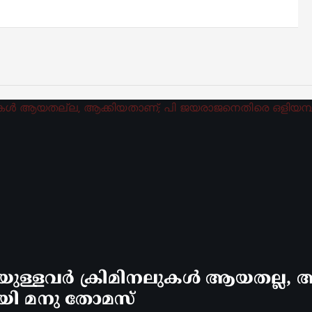
്ളവർ ക്രിമിനലുകൾ ആയതല്ല, ആ
യി മനു തോമസ്