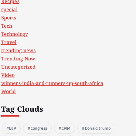
Recipes
special
Sports
Tech
Technology
Travel
trending news
Trending Now
Uncategorized
Video
winners-india-and-runners-up-south-africa
World
Tag Clouds
BJP
Congress
CPIM
Donald trump