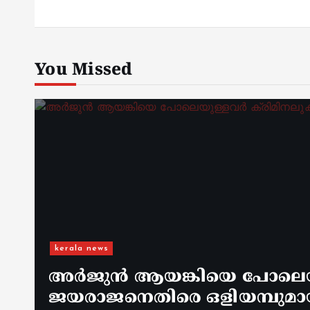
You Missed
kerala news
അർജുൻ ആയങ്കിയെ പോലെയുള
ജയരാജനെതിരെ ഒളിയമ്പുമാ