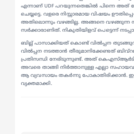
എന്നാണ് UDF പറയുന്നതെങ്കിൽ പിന്നെ അത് 
ചെയ്യട്ടെ. വളരെ നിസ്സാരമായ വിഷയം ഊതിപ്പെരുപ
അതിലൊന്നും വഴങ്ങില്ല. അങ്ങനെ വഴങ്ങുന്ന സർ
സർക്കാരാണിത്. നികുതിയിളവ് പെട്ടെന്ന് നടപ്പാ
ബില്ല് പാസാക്കിയത് കൊണ്ട് വിൽപ്പന തുടങ്ങുന
വിൽപ്പന നടത്താൻ തീരുമാനിക്കേണ്ടത് ബിവ
പ്രതിസന്ധി നേരിടുന്നുണ്ട്. അത് കെഎസ്ആർട
അവരെ താങ്ങി നിർത്താനുള്ള എല്ലാ സഹായവു
ആ വ്യവസായം തകർന്നു പോകാതിരിക്കാൻ. ഇനി
വ്യക്തമാക്കി.