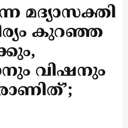
ന്ന മദ്യാസക്തി
ര്യം കുറഞ്ഞ
്കും,
ലാനും വിഷനും
രാണിത്’;