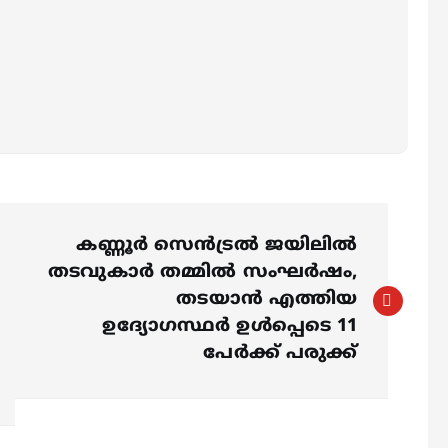
കണ്ണൂർ സെൻട്രൽ ജയിലിൽ
തടവുകാർ തമ്മിൽ സംഘർഷം,
തടയാൻ എത്തിയ
ഉദ്യോഗസ്ഥർ ഉൾപ്പെടെ 11
പേർക്ക് പരുക്ക്