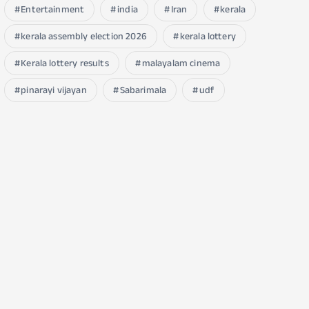
Entertainment
india
Iran
kerala
kerala assembly election 2026
kerala lottery
Kerala lottery results
malayalam cinema
pinarayi vijayan
Sabarimala
udf