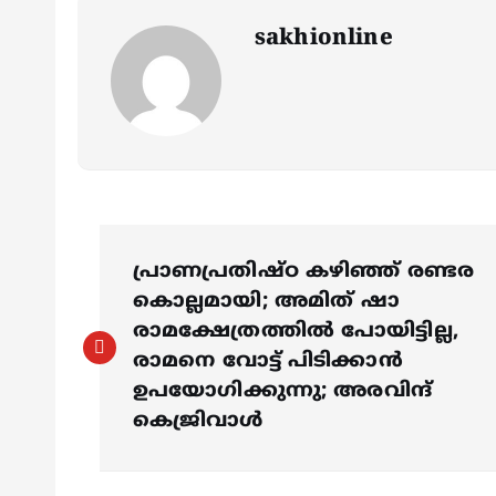
sakhionline
P
പ്രാണപ്രതിഷ്ഠ കഴിഞ്ഞ് രണ്ടര
o
കൊല്ലമായി; അമിത് ഷാ
രാമക്ഷേത്രത്തിൽ പോയിട്ടില്ല,
s
രാമനെ വോട്ട് പിടിക്കാൻ
ഉപയോഗിക്കുന്നു; അരവിന്ദ്
കെജ്രിവാൾ
t