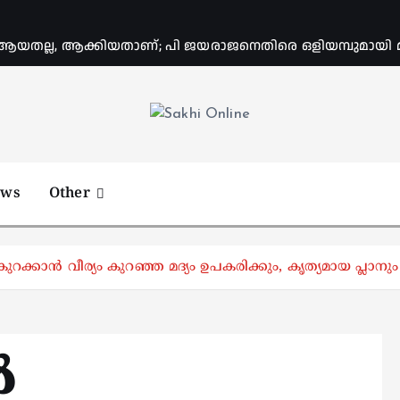
യതല്ല, ആക്കിയതാണ്; പി ജയരാജനെതിരെ ഒളിയമ്പുമായി
Online News Portal
ews
Other
ുറക്കാൻ വീര്യം കുറഞ്ഞ മദ്യം ഉപകരിക്കും, കൃത്യമായ പ്ലാനും
ൽ