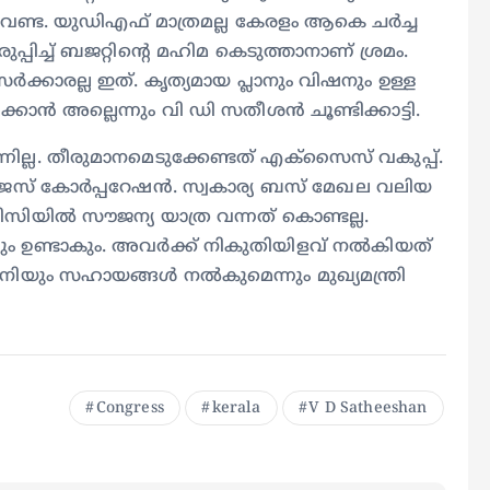
വേണ്ട. യുഡിഎഫ് മാത്രമല്ല കേരളം ആകെ ചർച്ച
്പിച്ച് ബജറ്റിൻ്റെ മഹിമ കെടുത്താനാണ് ശ്രമം.
ക്കാരല്ല ഇത്. കൃത്യമായ പ്ലാനും വിഷനും ഉള്ള
ക്കാൻ അല്ലെന്നും വി ഡി സതീശൻ ചൂണ്ടിക്കാട്ടി.
്നില്ല. തീരുമാനമെടുക്കേണ്ടത് എക്സൈസ് വകുപ്പ്.
്റജസ് കോർപ്പറേഷൻ. സ്വകാര്യ ബസ് മേഖല വലിയ
ിസിയിൽ സൗജന്യ യാത്ര വന്നത് കൊണ്ടല്ല.
ം ഉണ്ടാകും. അവർക്ക് നികുതിയിളവ് നൽകിയത്
യും സഹായങ്ങൾ നൽകുമെന്നും മുഖ്യമന്ത്രി
Congress
kerala
V D Satheeshan