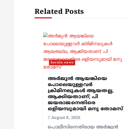
n
Related Posts
a
v
i
g
kerala news
a
അർജുൻ ആയങ്കിയെ
പോലെയുള്ളവർ
ക്രിമിനലുകൾ ആയതല്ല,
t
ആക്കിയതാണ്; പി
ജയരാജനെതിരെ
ഒളിയമ്പുമായി മനു തോമസ്
i
August 8, 2026
പൊലീസിനെതിരായ അർജുൻ