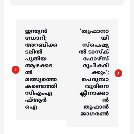
P
ഇന്ത്യന്‍
‘തൂഫാനാ
o
ഡോറി;
യി
അറബിക്ക
സ്‌പെഷ്യ
s
ടലില്‍
ല്‍ ടാസ്‌ക്
പുതിയ
ഫോഴ്‌സ്
ആഴക്കട
രൂപീകരി
t
ല്‍
ക്കും’;
മത്സ്യത്തെ
പെരുമ്പാ
n
കണ്ടെത്തി
വൂരിനെ
സിഎംഎ
ക്ലീനാക്കാ
a
ഫ്ആര്‍
ന്‍
ഐ
തൂഫാന്‍
v
ജാഗരണ്‍
i