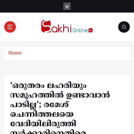
S
k
i
p
t
o
Online News Portal
c
o
Home
n
t
e
n
‘ഒരുതരം ലഹരിയും
t
സമൂഹത്തിൽ ഉണ്ടാവാൻ
പാടില്ല’; രമേശ്
ചെന്നിത്തലയെ
വേദിയിലിരുത്തി
സർക്കാരിനെതിരെ