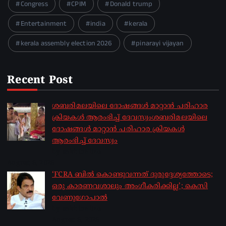
Congress
CPIM
Donald trump
Entertainment
india
kerala
kerala assembly election 2026
pinarayi vijayan
Recent Post
ശബരിമലയിലെ ദോഷങ്ങൾ മാറ്റാൻ പരിഹാര
ക്രിയകൾ ആരംഭിച്ച് ദേവസ്വംശബരിമലയിലെ
ദോഷങ്ങൾ മാറ്റാൻ പരിഹാര ക്രിയകൾ
ആരംഭിച്ച് ദേവസ്വം
by sakhionline
August 6, 2026
‘FCRA ബിൽ കൊണ്ടുവന്നത് ദുരുദ്ദേശ്യത്തോടെ;
ഒരു കാരണവശാലും അം​ഗീകരിക്കില്ല’; കെസി
വേണു​ഗോപാൽ
by sakhionline
August 6, 2026