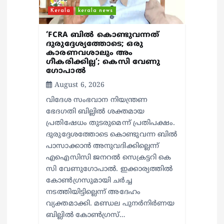
Kerala
kerala news
‘FCRA ബിൽ കൊണ്ടുവന്നത്
ദുരുദ്ദേശ്യത്തോടെ; ഒരു
കാരണവശാലും അം​
ഗീകരിക്കില്ല’; കെസി വേണു​
ഗോപാൽ
August 6, 2026
വിദേശ സംഭവാന നിയന്ത്രണ
ഭേദഗതി ബില്ലിൽ ശക്തമായ
പ്രതിഷേധം തുടരുമെന്ന് പ്രതിപക്ഷം.
ദുരുദ്ദേശത്തോടെ കൊണ്ടുവന്ന ബിൽ
പാസാക്കാൻ അനുവദിക്കില്ലെന്ന്
എഐസിസി ജനറൽ സെക്രട്ടറി കെ
സി വേണുഗോപാൽ. ഇക്കാര്യത്തിൽ
കോൺഗ്രസുമായി ചർച്ച
നടത്തിയിട്ടില്ലെന്ന് അദേഹം
വ്യക്തമാക്കി. മണ്ഡല പുനർനിർണയ
ബില്ലിൽ കോൺഗ്രസ്…