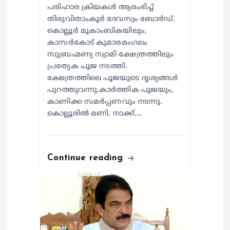
പരിഹാര ക്രിയകൾ ആരംഭിച്ച്
തിരുവിതാംകൂർ ദേവസ്വം ബോർഡ്.
കൊല്ലൂർ മൂകാംബികയിലും,
കാസർകോട് കുമാരമംഗലം
സുബ്രഹ്മണ്യ സ്വാമി ക്ഷേത്രത്തിലും
പ്രത്യേക പൂജ നടത്തി.
ക്ഷേത്രത്തിലെ പൂജയുടെ ദൃശ്യങ്ങൾ
പുറത്തുവന്നു.കാർത്തിക പൂജയും,
കാണിക്ക സമർപ്പണവും നടന്നു.
കൊല്ലൂരിൽ മണി, നാക്ക്,…
Continue reading