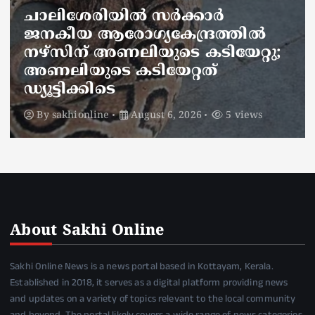
ചാലിശേരിയില്‍ സര്‍ക്കാര്‍
ജനകീയ ആരോഗ്യകേന്ദ്രത്തില്‍
നഴ്സിന് അണലിയുടെ കടിയേറ്റു;
അണലിയുടെ കടിയേറ്റത്
ഡ്യൂട്ടിക്കിടെ
By
sakhionline
August 6, 2026
5 views
About Sakhi Online
Sakhi Online News is a news portal based in Kottayam, Kerala.
Established in 2018, it serves as a digital platform providing news
and updates on a variety of topics relevant to the local community