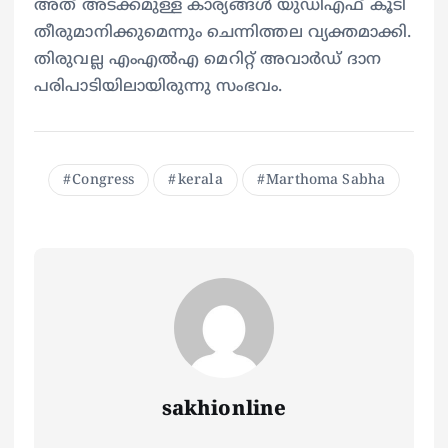
അത് അടക്കമുള്ള കാര്യങ്ങൾ യുഡിഎഫ് കൂടി
തീരുമാനിക്കുമെന്നും ചെന്നിത്തല വ്യക്തമാക്കി.
തിരുവല്ല എംഎല്‍എ മെറിറ്റ് അവാര്‍ഡ് ദാന
പരിപാടിയിലായിരുന്നു സംഭവം.
Congress
kerala
Marthoma Sabha
sakhionline