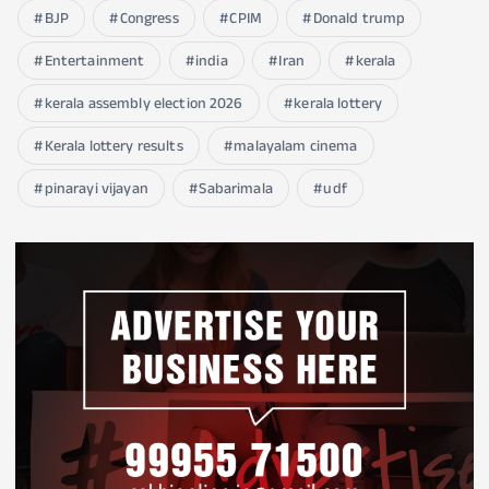
BJP
Congress
CPIM
Donald trump
Entertainment
india
Iran
kerala
kerala assembly election 2026
kerala lottery
Kerala lottery results
malayalam cinema
pinarayi vijayan
Sabarimala
udf