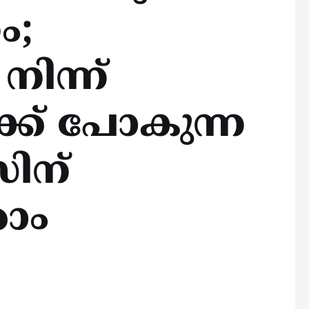
ം;
ിന്ന്
്ക് പോകുന്ന
ിന്
ാം