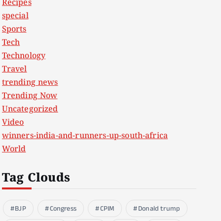
Recipes
special
Sports
Tech
Technology
Travel
trending news
Trending Now
Uncategorized
Video
winners-india-and-runners-up-south-africa
World
Tag Clouds
BJP
Congress
CPIM
Donald trump