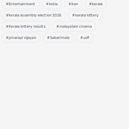
Entertainment
india
Iran
kerala
kerala assembly election 2026
kerala lottery
Kerala lottery results
malayalam cinema
pinarayi vijayan
Sabarimala
udf