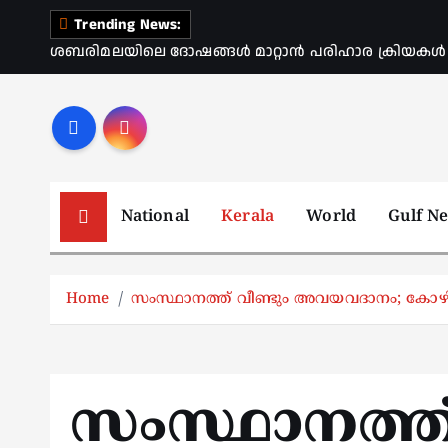
S
Trending News:
k
ശബരിമലയിലെ ദോഷങ്ങൾ മാറ്റാൻ പരിഹാര ക്രിയകൾ ആര
i
p
t
o
c
o
National
Kerala
World
Gulf N
n
t
e
Home
സംസ്ഥാനത്ത് വീണ്ടും അവയവദാനം; കോഴി
n
t
സംസ്ഥാനത്ത്