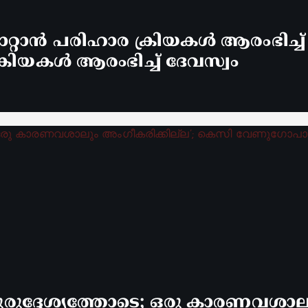
്റാൻ പരിഹാര ക്രിയകൾ ആരംഭിച്ച
രിയകൾ ആരംഭിച്ച് ദേവസ്വം
രുദ്ദേശ്യത്തോടെ; ഒരു കാരണവശാലും