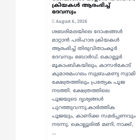
t
ക്രിയകൾ ആരംഭിച്ച്
ദേവസ്വം
i
August 6, 2026
o
ശബരിമലയിലെ ദോഷങ്ങൾ
മാറ്റാൻ പരിഹാര ക്രിയകൾ
ആരംഭിച്ച് തിരുവിതാംകൂർ
n
ദേവസ്വം ബോർഡ്. കൊല്ലൂർ
മൂകാംബികയിലും, കാസർകോട്
കുമാരമംഗലം സുബ്രഹ്മണ്യ സ്വാമി
ക്ഷേത്രത്തിലും പ്രത്യേക പൂജ
നടത്തി. ക്ഷേത്രത്തിലെ
പൂജയുടെ ദൃശ്യങ്ങൾ
പുറത്തുവന്നു.കാർത്തിക
പൂജയും, കാണിക്ക സമർപ്പണവും
നടന്നു. കൊല്ലൂരിൽ മണി, നാക്ക്,
…