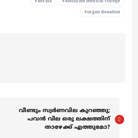
kerala
kottayam medical college
organ donation
വീണ്ടും സ്വര്‍ണവില കുറഞ്ഞു;
പവന്‍ വില ഒരു ലക്ഷത്തിന്
താഴേക്ക് എത്തുമോ?