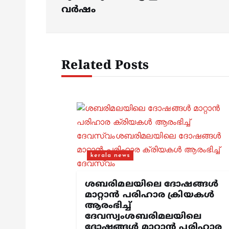
s
വര്‍ഷം
t
n
Related Posts
a
v
i
kerala news
g
ശബരിമലയിലെ ദോഷങ്ങൾ
മാറ്റാൻ പരിഹാര ക്രിയകൾ
a
ആരംഭിച്ച്
ദേവസ്വംശബരിമലയിലെ
ദോഷങ്ങൾ മാറ്റാൻ പരിഹാര