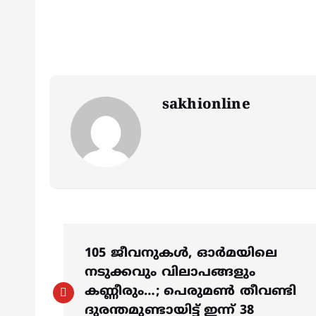
sakhionline
P
105 ജീവനുകള്‍, ഓര്‍മയിലെ
o
നടുക്കവും വിലാപങ്ങളും
കണ്ണീരും…; പെരുമണ്‍ തീവണ്ടി
ദുരന്തമുണ്ടായിട്ട് ഇന്ന് 38