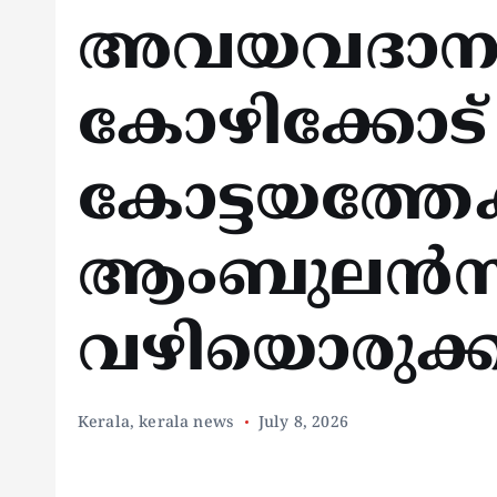
അവയവദാന
കോഴിക്കോട് ന
കോട്ടയത്തേക
ആംബുലൻസ
വഴിയൊരുക്ക
Kerala
,
kerala news
July 8, 2026