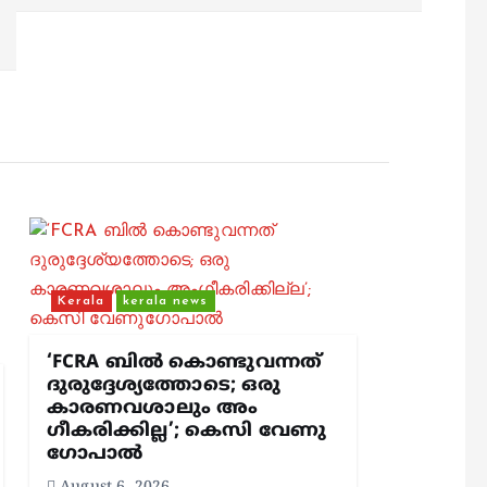
Kerala
kerala news
‘FCRA ബിൽ കൊണ്ടുവന്നത്
ദുരുദ്ദേശ്യത്തോടെ; ഒരു
കാരണവശാലും അം​
ഗീകരിക്കില്ല’; കെസി വേണു​
ഗോപാൽ