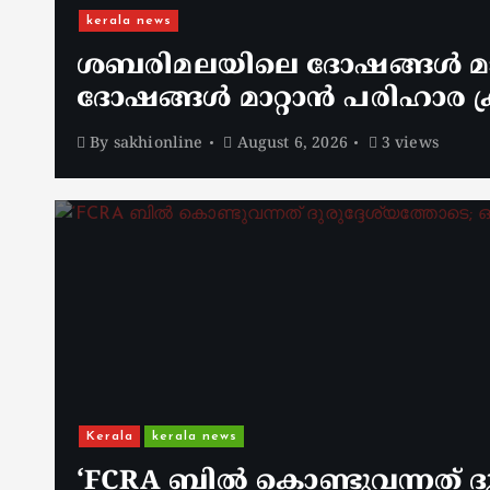
kerala news
ശബരിമലയിലെ ദോഷങ്ങൾ മാറ
ദോഷങ്ങൾ മാറ്റാൻ പരിഹാര ക്
By
sakhionline
August 6, 2026
3 views
Kerala
kerala news
‘FCRA ബിൽ കൊണ്ടുവന്നത് ദു