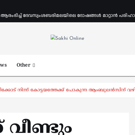
ംഭിച്ച് ദേവസ്വംശബരിമലയിലെ ദോഷങ്ങൾ മാറ്റാൻ പരിഹാര 
Online News Portal
ews
Other
ക്കോട് നിന്ന് കോട്ടയത്തേക്ക് പോകുന്ന ആംബുലൻസിന് വഴ
 വീണ്ടും