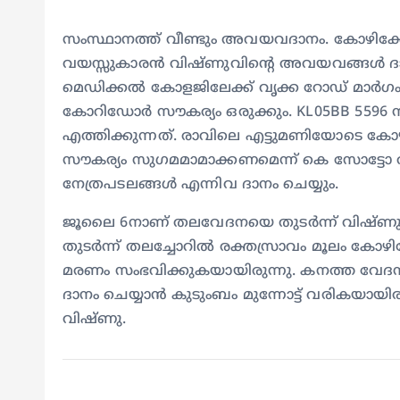
സംസ്ഥാനത്ത് വീണ്ടും അവയവദാനം. കോഴിക്ക
വയസ്സുകാരൻ വിഷ്ണുവിന്റെ അവയവങ്ങൾ ദാനം 
മെഡിക്കൽ കോളജിലേക്ക് വൃക്ക റോഡ് മാർഗം
കോറിഡോർ സൗകര്യം ഒരുക്കും. KL05BB 5596
എത്തിക്കുന്നത്. രാവിലെ എട്ടുമണിയോടെ കോഴിക
സൗകര്യം സുഗമമാമാക്കണമെന്ന് കെ സോട്ടോ അ
നേത്രപടലങ്ങൾ എന്നിവ ദാനം ചെയ്യും.
ജൂലൈ 6നാണ് തലവേദനയെ തുടർന്ന് വിഷ്ണുവി
തുടർന്ന് തലച്ചോറിൽ രക്തസ്രാവം മൂലം കോഴി
മരണം സംഭവിക്കുകയായിരുന്നു. കനത്ത വേ
ദാനം ചെയ്യാൻ കുടുംബം മുന്നോട്ട് വരികയായിരു
വിഷ്ണു.