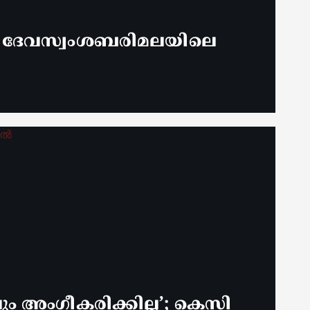
് ദേവസ്വംശബരിമലയിലെ
 അം​ഗീകരിക്കില്ല’; കെസി