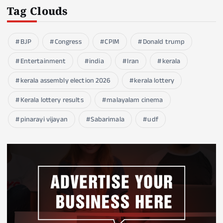
Tag Clouds
BJP
Congress
CPIM
Donald trump
Entertainment
india
Iran
kerala
kerala assembly election 2026
kerala lottery
Kerala lottery results
malayalam cinema
pinarayi vijayan
Sabarimala
udf