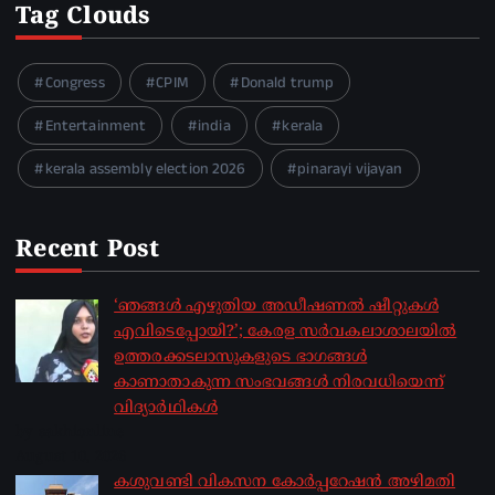
Tag Clouds
Congress
CPIM
Donald trump
Entertainment
india
kerala
kerala assembly election 2026
pinarayi vijayan
Recent Post
‘ഞങ്ങള്‍ എഴുതിയ അഡീഷണല്‍ ഷീറ്റുകള്‍
എവിടെപ്പോയി?’; കേരള സര്‍വകലാശാലയില്‍
ഉത്തരക്കടലാസുകളുടെ ഭാഗങ്ങള്‍
കാണാതാകുന്ന സംഭവങ്ങള്‍ നിരവധിയെന്ന്
വിദ്യാര്‍ഥികള്‍
by sakhionline
August 10, 2026
കശുവണ്ടി വികസന കോര്‍പ്പറേഷന്‍ അഴിമതി