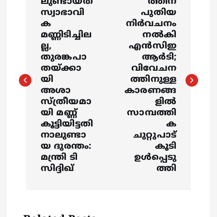
o
ലുണ്ടായത്
ത്തിന്
സ്വാഭാവി
പുതിയ
s
ക
നിര്‍വചനം
മണ്ണിടിച്ചില
നല്‍കി
ല്ല,
എന്‍സിഇ
t
തുരങ്കപാ
ആര്‍ടി;
തയ്ക്കാ
വിവേചന
n
യി
ത്തിനുള്ള
അശാ
കാരണങ്ങ
a
സ്ത്രീയമാ
ളില്‍
യി മണ്ണ്
സാമ്പത്തി
v
കൂട്ടിയിട്ടതി
ക
നാലുണ്ടാ
ചുറ്റുപാട്
i
യ ദുരന്തം:
കൂടി
മന്ത്രി ടി
ഉള്‍പ്പെടു
g
സിദ്ദിഖ്
ത്തി
a