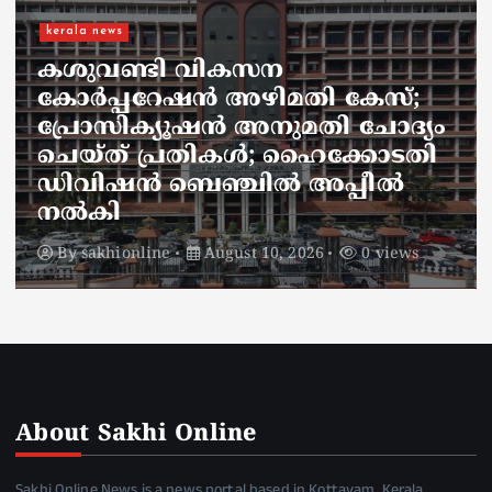
headlines
kerala news
പിഎം ശ്രീ; യുഡിഎഫ്
യോഗത്തില്‍ വിയോജിപ്പ്
അറിയിക്കാന്‍ മുസ്ലിം ലീഗ്
By
sakhionline
August 10, 2026
0 views
About Sakhi Online
Sakhi Online News is a news portal based in Kottayam, Kerala.