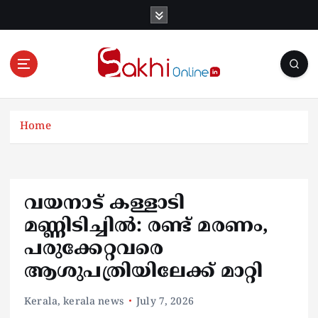
S
k
i
p
t
o
Online News Portal
c
o
Home
n
t
e
n
വയനാട് കള്ളാടി
t
മണ്ണിടിച്ചിൽ: രണ്ട് മരണം,
പരുക്കേറ്റവരെ
ആശുപത്രിയിലേക്ക് മാറ്റി
Kerala
,
kerala news
July 7, 2026