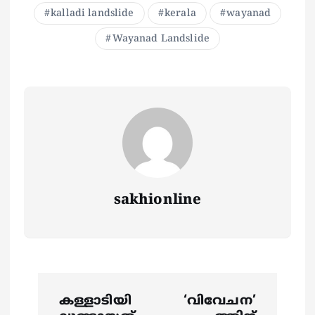
kalladi landslide
kerala
wayanad
Wayanad Landslide
sakhionline
P
കള്ളാടിയി
‘വിവേചന’