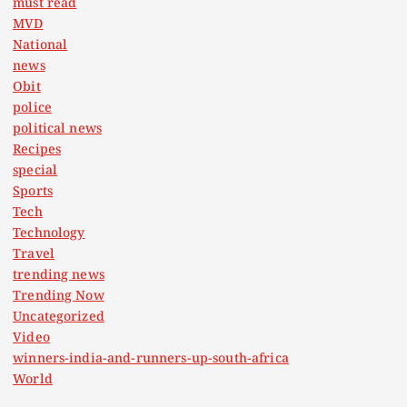
must read
MVD
National
news
Obit
police
political news
Recipes
special
Sports
Tech
Technology
Travel
trending news
Trending Now
Uncategorized
Video
winners-india-and-runners-up-south-africa
World