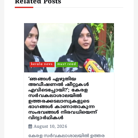
t
Related Posts
i
o
n
kerala news
must read
‘ഞങ്ങള്‍ എഴുതിയ
അഡീഷണല്‍ ഷീറ്റുകള്‍
എവിടെപ്പോയി?’; കേരള
സര്‍വകലാശാലയില്‍
ഉത്തരക്കടലാസുകളുടെ
ഭാഗങ്ങള്‍ കാണാതാകുന്ന
സംഭവങ്ങള്‍ നിരവധിയെന്ന്
വിദ്യാര്‍ഥികള്‍
August 10, 2026
കേരള സര്‍വകലാശാലയില്‍ ഉത്തര