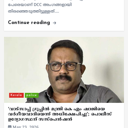
പേരെയാണ് DCC അംഗങ്ങളായി
തിരഞ്ഞെടുത്തിട്ടുള്ളത്.…
Continue reading
Kerala
police
‘വാട്സാപ്പ് ഗ്രൂപ്പിൽ മന്ത്രി കെ എം ഷാജിയെ
വർഗീയവാദിയെന്ന് അധിക്ഷേപിച്ചു’; പൊലീസ്
ഉദ്യോഗസ്ഥന് സസ്പെൻഷൻ
May 23, 2026