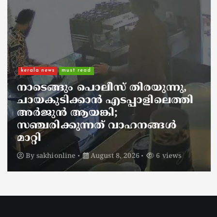
kerala news
must read
നാടെങ്ങും പൊലീസ് തിരയുന്നു,
ചായകുടിക്കാൻ എടപ്പാളിലെത്തി
അർജുൻ ആയങ്കി;
സഞ്ചരിക്കുന്നത് വാഹനങ്ങൾ
മാറ്റി
By
sakhionline
August 8, 2026
6 views