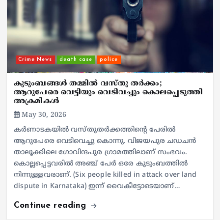
Crime News
death case
police
കുടുംബങ്ങള്‍ തമ്മില്‍ വസ്തു തര്‍ക്കം;
ആറുപേരെ വെട്ടിയും വെടിവച്ചും കൊലപ്പെടുത്തി
അക്രമികള്‍
May 30, 2026
കര്‍ണാടകയില്‍ വസ്തുതര്‍ക്കത്തിന്റെ പേരില്‍
ആറുപേരെ വെടിവെച്ചു കൊന്നു. വിജയപുര ചഡചന്‍
താലൂക്കിലെ ഗോവിന്ദപുര ഗ്രാമത്തിലാണ് സംഭവം.
കൊല്ലപ്പെട്ടവരില്‍ അഞ്ച് പേര്‍ ഒരേ കുടുംബത്തില്‍
നിന്നുള്ളവരാണ്. (Six people killed in attack over land
dispute in Karnataka) ഇന്ന് വൈകീട്ടോടെയാണ്…
Continue reading