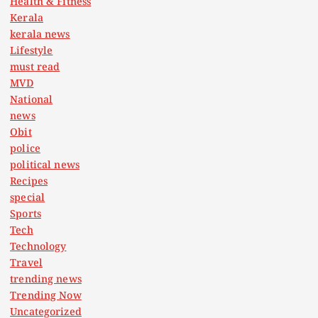
Health & Fitness
Kerala
o
kerala news
Lifestyle
n
must read
MVD
National
news
Obit
police
political news
Recipes
special
Sports
Tech
Technology
Travel
trending news
Trending Now
Uncategorized