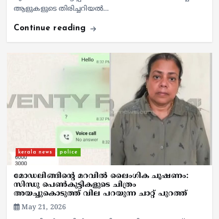
ആളുകളുടെ തിരിച്ചറിയൽ…
Continue reading
kerala news
police
മോഡലിങ്ങിന്റെ മറവില്‍ ലൈംഗിക ചൂഷണം:
സിന്ധു പെണ്‍കുട്ടികളുടെ ചിത്രം
അയച്ചുകൊടുത്ത് വില പറയുന്ന ചാറ്റ് പുറത്ത്
May 21, 2026