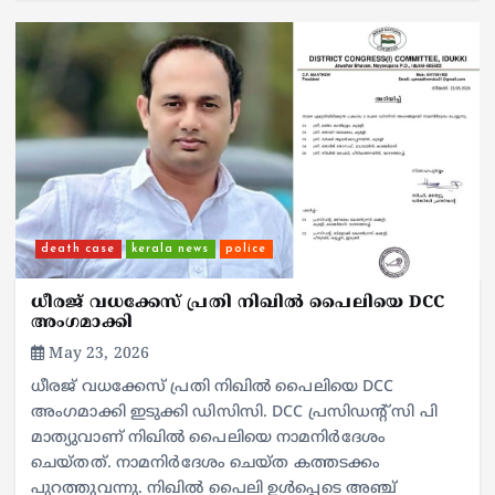
death case
kerala news
police
ധീരജ് വധക്കേസ് പ്രതി നിഖിൽ പൈലിയെ DCC
അംഗമാക്കി
May 23, 2026
ധീരജ് വധക്കേസ് പ്രതി നിഖിൽ പൈലിയെ DCC
അംഗമാക്കി ഇടുക്കി ഡിസിസി. DCC പ്രസിഡന്റ് സി പി
മാത്യുവാണ് നിഖിൽ പൈലിയെ നാമനിർദേശം
ചെയ്തത്. നാമനിർദേശം ചെയ്ത കത്തടക്കം
പുറത്തുവന്നു. നിഖിൽ പൈലി ഉൾപ്പെടെ അഞ്ച്