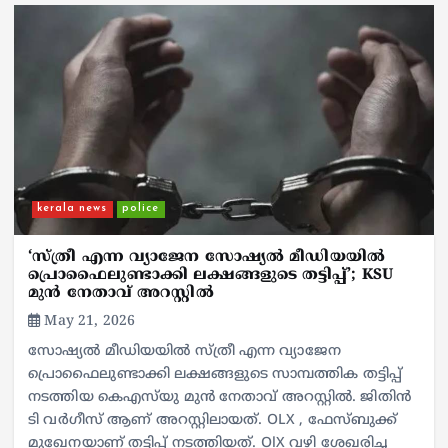
kerala news
police
‘സ്ത്രീ എന്ന വ്യാജേന സോഷ്യൽ മീഡിയയിൽ
പ്രൊഫൈലുണ്ടാക്കി ലക്ഷങ്ങളുടെ തട്ടിപ്പ്’; KSU
മുൻ നേതാവ് അറസ്റ്റിൽ
May 21, 2026
സോഷ്യല്‍ മീഡിയയില്‍ സ്ത്രീ എന്ന വ്യാജേന
പ്രൊഫൈലുണ്ടാക്കി ലക്ഷങ്ങളുടെ സാമ്പത്തിക തട്ടിപ്പ്
നടത്തിയ കെഎസ്‌യു മുൻ നേതാവ് അറസ്റ്റിൽ. ജിതിൻ
ടി വർഗീസ് ആണ് അറസ്റ്റിലായത്. OLX , ഫേസ്ബുക്ക്
മുഖേനയാണ് തട്ടിപ്പ് നടത്തിയത്. OlX വഴി ശേഖരിച്ച