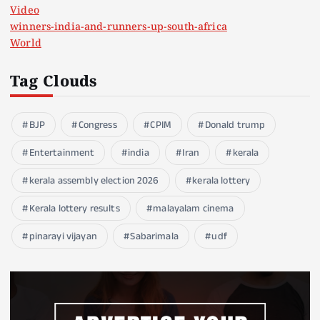
Video
winners-india-and-runners-up-south-africa
World
Tag Clouds
BJP
Congress
CPIM
Donald trump
Entertainment
india
Iran
kerala
kerala assembly election 2026
kerala lottery
Kerala lottery results
malayalam cinema
pinarayi vijayan
Sabarimala
udf