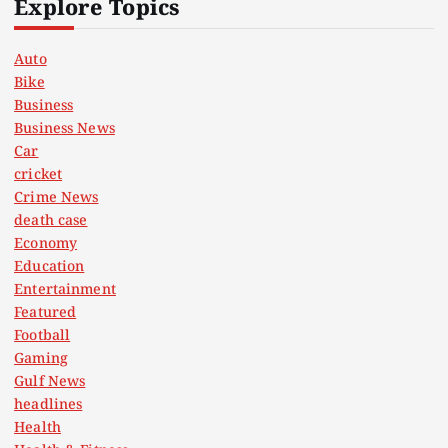
t
Explore Topics
s
Auto
Bike
p
Business
Business News
a
Car
cricket
g
Crime News
death case
i
Economy
Education
n
Entertainment
Featured
a
Football
Gaming
t
Gulf News
headlines
Health
i