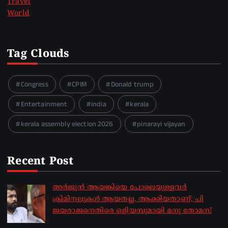
Travel
World
Tag Clouds
Congress
CPIM
Donald trump
Entertainment
india
kerala
kerala assembly election 2026
pinarayi vijayan
Recent Post
അർജുൻ ആയങ്കിയെ പോലെയുള്ളവർ
ക്രിമിനലുകൾ ആയതല്ല, ആക്കിയതാണ്; പി
ജയരാജനെതിരെ ഒളിയമ്പുമായി മനു തോമസ്
by sakhionline