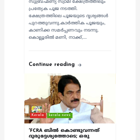
സുബ്രഹ്മണ്യ സ്വാമി ക്ഷേത്രത്തിലും
പ്രത്യേക പൂജ നടത്തി.
ക്ഷേത്രത്തിലെ പൂജയുടെ ദൃശ്യങ്ങൾ
പുറത്തുവന്നു.കാർത്തിക പൂജയും,
കാണിക്ക സമർപ്പണവും നടന്നു.
കൊല്ലൂരിൽ മണി, നാക്ക്,…
Continue reading
Kerala
kerala news
‘FCRA ബിൽ കൊണ്ടുവന്നത്
ദുരുദ്ദേശ്യത്തോടെ; ഒരു