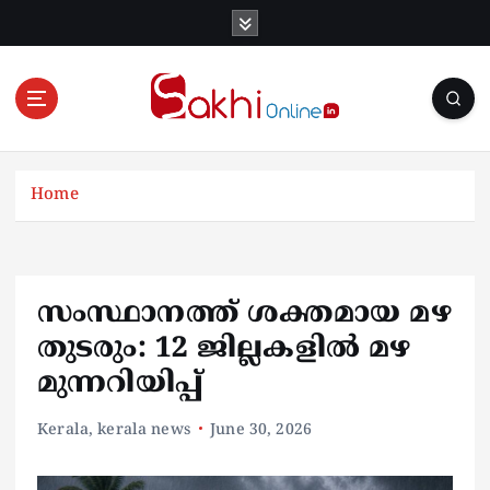
S
k
i
p
t
o
Online News Portal
c
o
Home
n
t
e
n
സംസ്ഥാനത്ത് ശക്തമായ മഴ
t
തുടരും: 12 ജില്ലകളിൽ മഴ
മുന്നറിയിപ്പ്
Kerala
,
kerala news
June 30, 2026