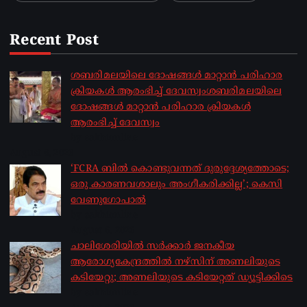
Recent Post
ശബരിമലയിലെ ദോഷങ്ങൾ മാറ്റാൻ പരിഹാര
ക്രിയകൾ ആരംഭിച്ച് ദേവസ്വംശബരിമലയിലെ
ദോഷങ്ങൾ മാറ്റാൻ പരിഹാര ക്രിയകൾ
ആരംഭിച്ച് ദേവസ്വം
by sakhionline
August 6, 2026
‘FCRA ബിൽ കൊണ്ടുവന്നത് ദുരുദ്ദേശ്യത്തോടെ;
ഒരു കാരണവശാലും അം​ഗീകരിക്കില്ല’; കെസി
വേണു​ഗോപാൽ
by sakhionline
August 6, 2026
ചാലിശേരിയില്‍ സര്‍ക്കാര്‍ ജനകീയ
ആരോഗ്യകേന്ദ്രത്തില്‍ നഴ്സിന് അണലിയുടെ
കടിയേറ്റു; അണലിയുടെ കടിയേറ്റത് ഡ്യൂട്ടിക്കിടെ
by sakhionline