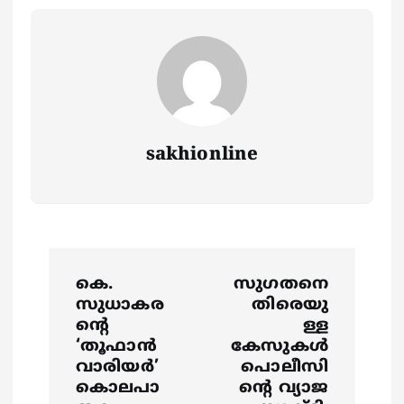
sakhionline
P
കെ.
സുഗതനെ
o
സുധാകര
തിരെയു
ന്റെ
ള്ള
s
‘തൂഫാൻ
കേസുകൾ
വാരിയർ’
പൊലീസി
കൊലപാ
ന്റെ വ്യാജ
t