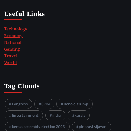
Useful Links
Technology
Economy
National
Gaming
Travel
World
Tag Clouds
Congress
CPIM
Donald trump
Entertainment
india
kerala
kerala assembly election 2026
pinarayi vijayan