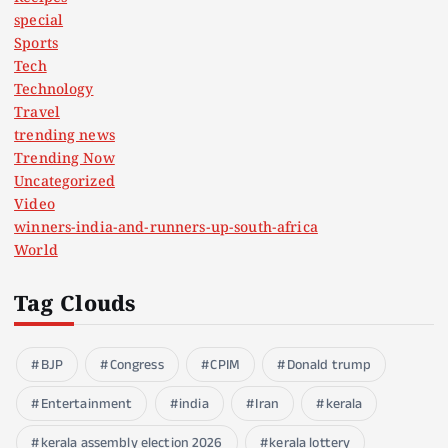
special
Sports
Tech
Technology
Travel
trending news
Trending Now
Uncategorized
Video
winners-india-and-runners-up-south-africa
World
Tag Clouds
BJP
Congress
CPIM
Donald trump
Entertainment
india
Iran
kerala
kerala assembly election 2026
kerala lottery