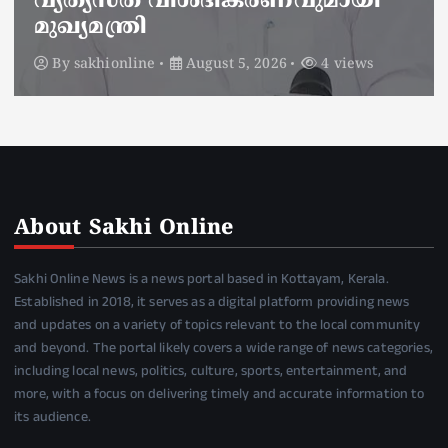
പാടില്ലാത്തതാണ് പറഞ്ഞത്’;
മന്ത്രി സിപി ജോൺ
By
sakhionline
August 5, 2026
6 views
About Sakhi Online
Sakhi Online News is a news portal based in Kottayam, Kerala.
Established in 2018, it serves as a digital platform providing news
and updates on a variety of topics relevant to the local community
and beyond. The portal likely covers a wide range of news categories,
including local news, politics, culture, sports, entertainment, and
more, with a focus on delivering timely and accurate information to
its audience.