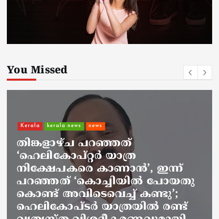
You Missed
headlines
kerala news
വിവാദ പരാമർശം: ‘ഖേദം
പ്രകടിപ്പിക്കുന്നു, പറയാൻ