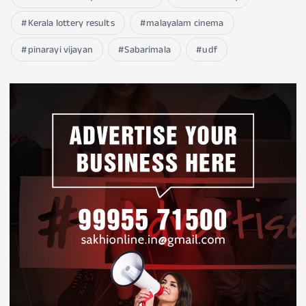
Kerala lottery results
malayalam cinema
pinarayi vijayan
Sabarimala
udf