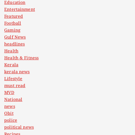
Education
Entertainment
Featured
Football
Gaming
Gulf News
headlines
Health
Health & Fitness
Kerala
kerala news
Lifestyle
must read
MVD
National
news
Obit
police
political news
Recipes