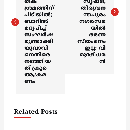
തക
സൃഷ്ടി,
ശ്രമത്തിന്
തിരുവന
n
പിടിയിൽ;
ന്തപുരം
ബാറില്‍
നഗരസഭ
a
മദ്യപിച്ച്
യിൽ
സംഘര്‍ഷ
ഭരണ
v
മുണ്ടാക്കി
സ്തംഭനം
യുവാവി
ഇല്ല; വി
i
നെതിരെ
മുരളീധര
നടത്തിയ
ൻ
g
ത് ക്രൂര
ആക്രമ
a
ണം
t
i
Related Posts
o