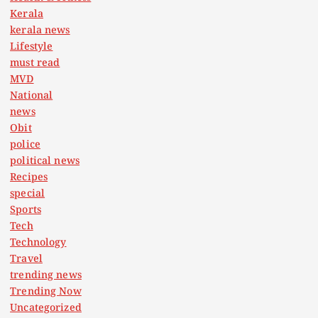
Kerala
kerala news
Lifestyle
must read
MVD
National
news
Obit
police
political news
Recipes
special
Sports
Tech
Technology
Travel
trending news
Trending Now
Uncategorized