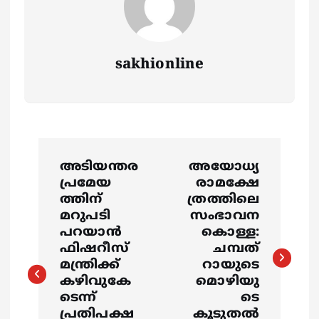
sakhionline
P
അടിയന്തര
അയോധ്യ
o
പ്രമേയ
രാമക്ഷേ
ത്തിന്
ത്രത്തിലെ
s
മറുപടി
സംഭാവന
പറയാൻ
കൊള്ള:
ഫിഷറീസ്
ചമ്പത്
t
മന്ത്രിക്ക്
റായുടെ
കഴിവുകേ
മൊഴിയു
n
ടെന്ന്
ടെ
പ്രതിപക്ഷ
കൂടുതൽ