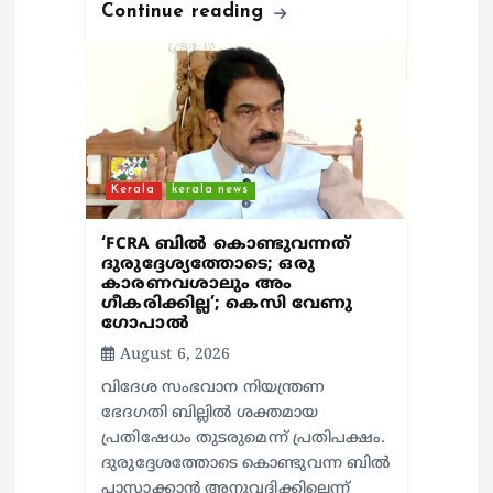
Continue reading
Kerala
kerala news
‘FCRA ബിൽ കൊണ്ടുവന്നത്
ദുരുദ്ദേശ്യത്തോടെ; ഒരു
കാരണവശാലും അം​
ഗീകരിക്കില്ല’; കെസി വേണു​
ഗോപാൽ
August 6, 2026
വിദേശ സംഭവാന നിയന്ത്രണ
ഭേദഗതി ബില്ലിൽ ശക്തമായ
പ്രതിഷേധം തുടരുമെന്ന് പ്രതിപക്ഷം.
ദുരുദ്ദേശത്തോടെ കൊണ്ടുവന്ന ബിൽ
പാസാക്കാൻ അനുവദിക്കില്ലെന്ന്