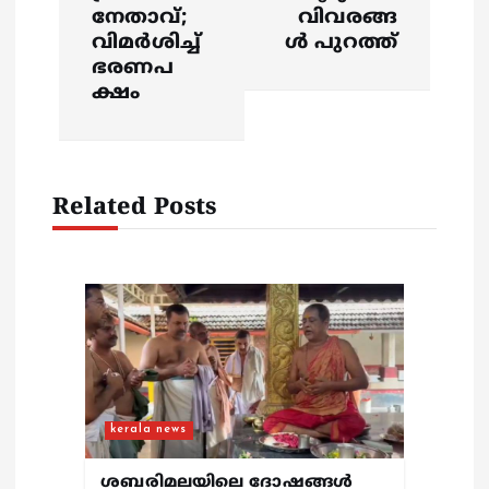
a
നേതാവ്;
വിവരങ്ങ
വിമർശിച്ച്
ൾ പുറത്ത്
v
ഭരണപ
ക്ഷം
i
g
Related Posts
a
t
i
o
n
kerala news
ശബരിമലയിലെ ദോഷങ്ങൾ