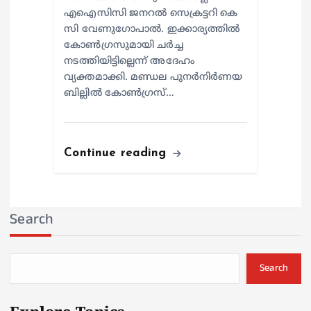
എഐസിസി ജനറൽ സെക്രട്ടറി കെ
സി വേണുഗോപാൽ. ഇക്കാര്യത്തിൽ
കോൺഗ്രസുമായി ചർച്ച
നടത്തിയിട്ടില്ലെന്ന് അദേഹം
വ്യക്തമാക്കി. മണ്ഡല പുനർനിർണയ
ബില്ലിൽ കോൺഗ്രസ്…
Continue reading
Search
Search