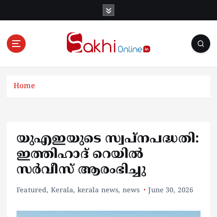
S
k
i
p
t
o
Online News Portal
c
o
Home
n
t
e
n
യുഎഇയുടെ സ്വപ്നപദ്ധതി:
t
ഇത്തിഹാദ് റെയിൽ
സർവീസ് ആരംഭിച്ചു
Featured
,
Kerala
,
kerala news
,
news
June 30, 2026