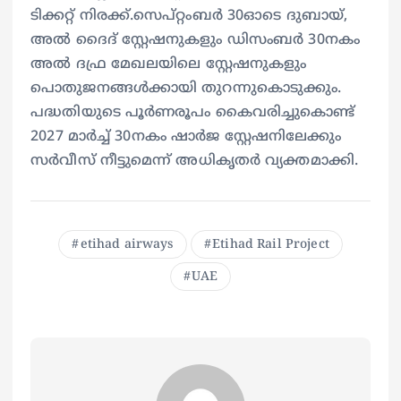
ടിക്കറ്റ് നിരക്ക്.സെപ്റ്റംബർ 30ഓടെ ദുബായ്,
അൽ ദൈദ് സ്റ്റേഷനുകളും ഡിസംബർ 30നകം
അൽ ദഫ്ര മേഖലയിലെ സ്റ്റേഷനുകളും
പൊതുജനങ്ങൾക്കായി തുറന്നുകൊടുക്കും.
പദ്ധതിയുടെ പൂർണരൂപം കൈവരിച്ചുകൊണ്ട്
2027 മാർച്ച് 30നകം ഷാർജ സ്റ്റേഷനിലേക്കും
സർവീസ് നീട്ടുമെന്ന് അധികൃതർ വ്യക്തമാക്കി.
etihad airways
Etihad Rail Project
UAE