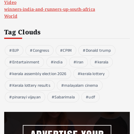
Video
winners-india-and-runners-up-south-africa
World
Tag Clouds
BJP
Congress
CPIM
Donald trump
Entertainment
india
Iran
kerala
kerala assembly election 2026
kerala lottery
Kerala lottery results
malayalam cinema
pinarayi vijayan
Sabarimala
udf