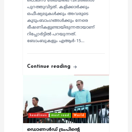
പൊലീസ് രേഖയിലെ വിവരങ്ങൾ
പുറത്തുവിട്ടത്. കളിക്കാർക്കും
ഒഫീഷ്യലുകൾക്കും അവരുടെ
കുടുംബാംഗങ്ങൾക്കും നേരെ
ഭീഷണികളുണ്ടായിരുന്നതായാണ്
റിപ്പോർട്ടിൽ പറയുന്നത്.
ബോംബുകളും എആർ-15…
Continue reading
headlines
must read
World
ഡൊണൾഡ് ട്രംപിന്റെ