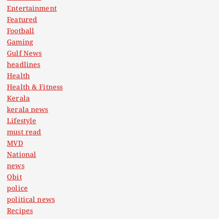
Entertainment
Featured
Football
Gaming
Gulf News
headlines
Health
Health & Fitness
Kerala
kerala news
Lifestyle
must read
MVD
National
news
Obit
police
political news
Recipes