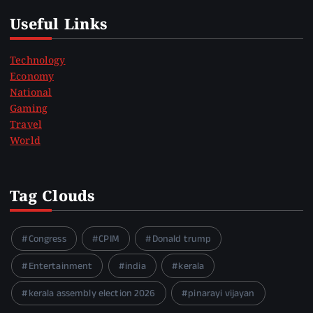
Useful Links
Technology
Economy
National
Gaming
Travel
World
Tag Clouds
Congress
CPIM
Donald trump
Entertainment
india
kerala
kerala assembly election 2026
pinarayi vijayan