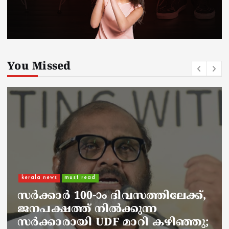
You Missed
kerala news
must read
നാടെങ്ങും പൊലീസ് തിരയുന്നു,
ചായകുടിക്കാൻ എടപ്പാളിലെത്തി
അർജുൻ ആയങ്കി;
സഞ്ചരിക്കുന്നത് വാഹനങ്ങൾ