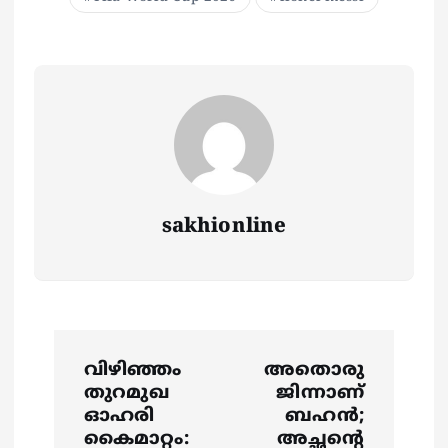
sakhionline
P
വിഴിഞ്ഞം
അതൊരു
o
തുറമുഖ
ജിന്നാണ്
ഓഹരി
ബഹന്‍;
കൈമാറ്റം:
അച്ഛന്റെ