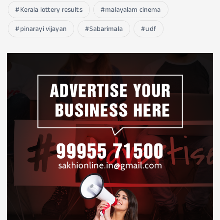
Kerala lottery results
malayalam cinema
pinarayi vijayan
Sabarimala
udf