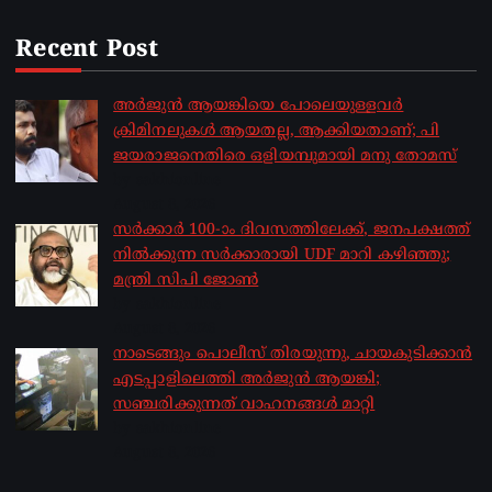
Recent Post
അർജുൻ ആയങ്കിയെ പോലെയുള്ളവർ
ക്രിമിനലുകൾ ആയതല്ല, ആക്കിയതാണ്; പി
ജയരാജനെതിരെ ഒളിയമ്പുമായി മനു തോമസ്
by sakhionline
August 8, 2026
സർക്കാർ 100-ാം ദിവസത്തിലേക്ക്, ജനപക്ഷത്ത്
നിൽക്കുന്ന സർക്കാരായി UDF മാറി കഴിഞ്ഞു;
മന്ത്രി സിപി ജോൺ
by sakhionline
August 8, 2026
നാടെങ്ങും പൊലീസ് തിരയുന്നു, ചായകുടിക്കാൻ
എടപ്പാളിലെത്തി അർജുൻ ആയങ്കി;
സഞ്ചരിക്കുന്നത് വാഹനങ്ങൾ മാറ്റി
by sakhionline
August 8, 2026