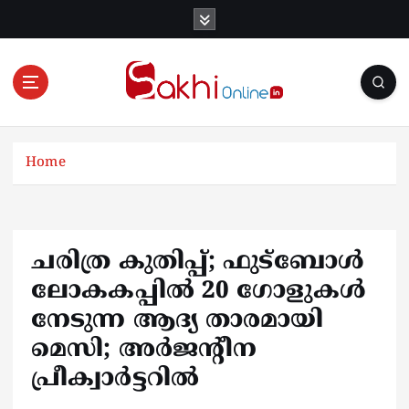
S
k
i
p
t
o
Online News Portal
c
o
Home
n
t
e
n
ചരിത്ര കുതിപ്പ്; ഫുട്ബോൾ
t
ലോകകപ്പിൽ 20 ഗോളുകള്‍
നേടുന്ന ആദ്യ താരമായി
മെസി; അര്‍ജന്റീന
പ്രീക്വാര്‍ട്ടറില്‍