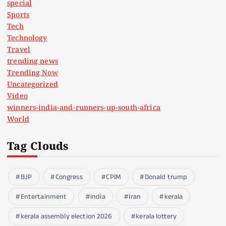
special
Sports
Tech
Technology
Travel
trending news
Trending Now
Uncategorized
Video
winners-india-and-runners-up-south-africa
World
Tag Clouds
BJP
Congress
CPIM
Donald trump
Entertainment
india
Iran
kerala
kerala assembly election 2026
kerala lottery