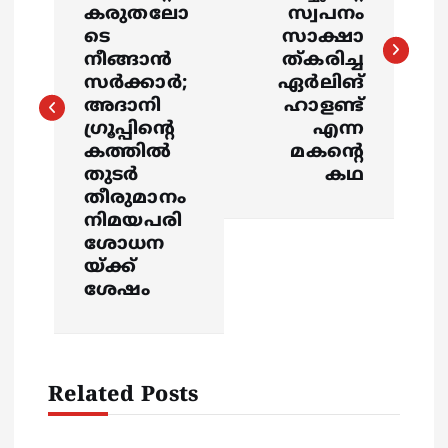
s
കരുതലോ
സ്വപനം
ടെ
സാക്ഷാ
t
നീങ്ങാന്‍
ത്കരിച്ച
സര്‍ക്കാര്‍;
ഏര്‍ലിങ്
n
അദാനി
ഹാളണ്ട്
ഗ്രൂപ്പിന്റെ
എന്ന
a
കത്തില്‍
മകന്റെ
തുടര്‍
കഥ
v
തീരുമാനം
നിമയപരി
i
ശോധന
യ്ക്ക്
g
ശേഷം
a
t
Related Posts
i