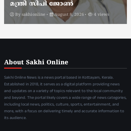
മാറ്റി
By
sakhionline
August 8, 2026
6 views
About Sakhi Online
Sakhi Online News is a news portal based in Kottayam, Kerala.
Established in 2018, it serves as a digital platform providing news
and updates on a variety of topics relevant to the local community
and beyond. The portal likely covers a wide range of news categories,
including local news, politics, culture, sports, entertainment, and
more, with a focus on delivering timely and accurate information to
its audience.