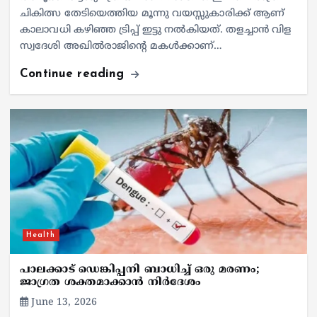
ചികിത്സ തേടിയെത്തിയ മൂന്നു വയസ്സുകാരിക്ക് ആണ്
കാലാവധി കഴിഞ്ഞ ട്രിപ്പ് ഇട്ടു നൽകിയത്. തളച്ചാൻ വിള
സ്വദേശി അഖിൽരാജിന്റെ മകൾക്കാണ്…
Continue reading
Health
പാലക്കാട് ഡെങ്കിപ്പനി ബാധിച്ച് ഒരു മരണം;
ജാഗ്രത ശക്തമാക്കാൻ നിർദേശം
June 13, 2026