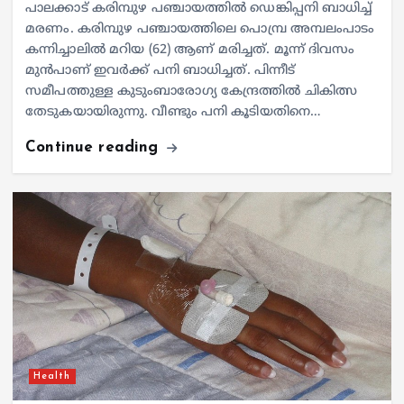
പാലക്കാട് കരിമ്പുഴ പഞ്ചായത്തിൽ ഡെങ്കിപ്പനി ബാധിച്ച്
മരണം. കരിമ്പുഴ പഞ്ചായത്തിലെ പൊമ്പ്ര അമ്പലംപാടം
കന്നിച്ചാലിൽ മറിയ (62) ആണ് മരിച്ചത്. മൂന്ന് ദിവസം
മുൻപാണ് ഇവർക്ക് പനി ബാധിച്ചത്. പിന്നീട്
സമീപത്തുള്ള കുടുംബാരോഗ്യ കേന്ദ്രത്തിൽ ചികിത്സ
തേടുകയായിരുന്നു. വീണ്ടും പനി കൂടിയതിനെ…
Continue reading
Health