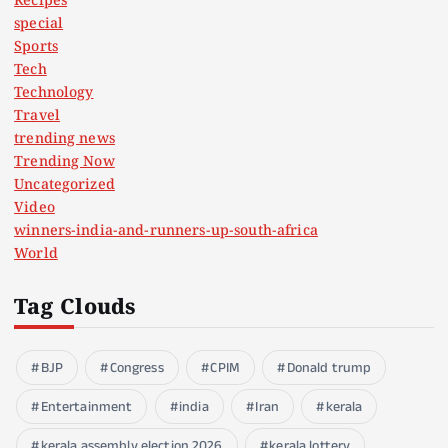
Recipes
special
Sports
Tech
Technology
Travel
trending news
Trending Now
Uncategorized
Video
winners-india-and-runners-up-south-africa
World
Tag Clouds
BJP
Congress
CPIM
Donald trump
Entertainment
india
Iran
kerala
kerala assembly election 2026
kerala lottery