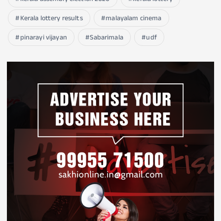
Kerala lottery results
malayalam cinema
pinarayi vijayan
Sabarimala
udf