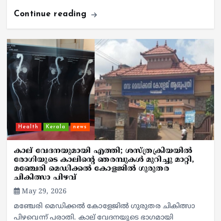
Continue reading
Health
Kerala
news
കാല് വേദനയുമായി എത്തി; ശസ്ത്രക്രിയയിൽ
രോഗിയുടെ കാലിന്റെ ഞരമ്പുകൾ മുറിച്ചു മാറ്റി,
മഞ്ചേരി മെഡിക്കൽ കോളജിൽ ഗുരുതര
ചികിത്സാ പിഴവ്
May 29, 2026
മഞ്ചേരി മെഡിക്കൽ കോളേജിൽ ഗുരുതര ചികിത്സാ
പിഴവെന്ന് പരാതി. കാല് വേദനയുടെ ഭാഗമായി