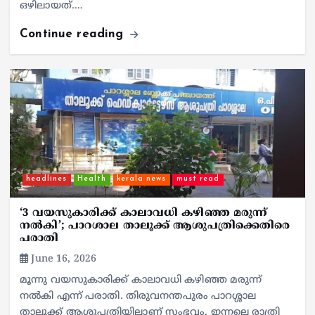
ഒഴിലായത്.…
Continue reading
headlines
Health
kerala news
must read
‘3 വയസുകാരിക്ക് കാലാവധി കഴിഞ്ഞ മരുന്ന്
നൽകി’; പാറശാല താലൂക്ക് ആശുപത്രിക്കെതിരെ
പരാതി
June 16, 2026
മൂന്നു വയസുകാരിക്ക് കാലാവധി കഴിഞ്ഞ മരുന്ന്
നൽകി എന്ന് പരാതി. തിരുവനന്തപുരം പാറശ്ശാല
താലൂക്ക് ആശുപത്രിയിലാണ് സംഭവം. ഇന്നലെ രാത്രി