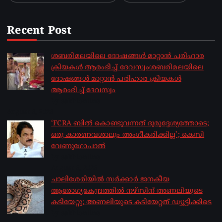
Recent Post
ശബരിമലയിലെ ദോഷങ്ങൾ മാറ്റാൻ പരിഹാര
ക്രിയകൾ ആരംഭിച്ച് ദേവസ്വംശബരിമലയിലെ
ദോഷങ്ങൾ മാറ്റാൻ പരിഹാര ക്രിയകൾ
ആരംഭിച്ച് ദേവസ്വം
by sakhionline
August 6, 2026
‘FCRA ബിൽ കൊണ്ടുവന്നത് ദുരുദ്ദേശ്യത്തോടെ;
ഒരു കാരണവശാലും അം​ഗീകരിക്കില്ല’; കെസി
വേണു​ഗോപാൽ
by sakhionline
August 6, 2026
ചാലിശേരിയില്‍ സര്‍ക്കാര്‍ ജനകീയ
ആരോഗ്യകേന്ദ്രത്തില്‍ നഴ്സിന് അണലിയുടെ
കടിയേറ്റു; അണലിയുടെ കടിയേറ്റത് ഡ്യൂട്ടിക്കിടെ
by sakhionline