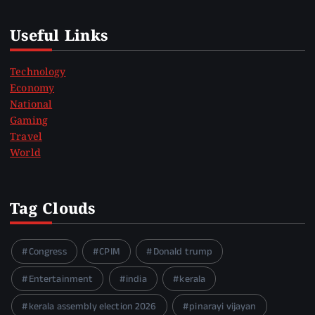
Useful Links
Technology
Economy
National
Gaming
Travel
World
Tag Clouds
Congress
CPIM
Donald trump
Entertainment
india
kerala
kerala assembly election 2026
pinarayi vijayan