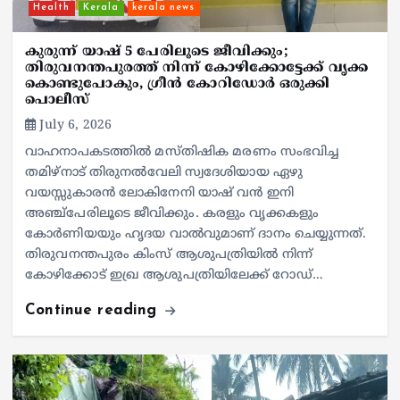
Health
Kerala
kerala news
കുരുന്ന് യാഷ് 5 പേരിലൂടെ ജീവിക്കും;
തിരുവനന്തപുരത്ത് നിന്ന് കോഴിക്കോട്ടേക്ക് വൃക്ക
കൊണ്ടുപോകും, ഗ്രീൻ കോറിഡോർ ഒരുക്കി
പൊലീസ്
July 6, 2026
വാഹനാപകടത്തിൽ മസ്തിഷിക മരണം സംഭവിച്ച
തമിഴ്നാട് തിരുനൽവേലി സ്വദേശിയായ ഏഴു
വയസ്സുകാരൻ ലോകിനേനി യാഷ് വൻ ഇനി
അഞ്ച്പേരിലൂടെ ജീവിക്കും. കരളും വൃക്കകളും
കോർണിയയും ഹൃദയ വാൽവുമാണ് ദാനം ചെയ്യുന്നത്.
തിരുവനന്തപുരം കിംസ് ആശുപത്രിയിൽ നിന്ന്
കോഴിക്കോട് ഇഖ്ര ആശുപത്രിയിലേക്ക് റോഡ്…
Continue reading