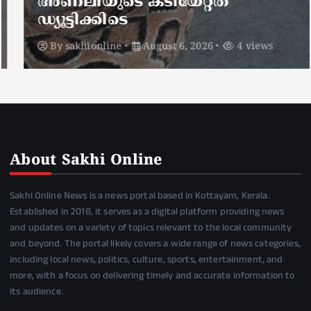
അണലിയുടെ കടിയേറ്റത്
ഡ്യൂട്ടിക്കിടെ
By
sakhionline
August 6, 2026
4 views
About Sakhi Online
Sakhi Online News is a news portal based in Kottayam, Kerala.
Established in 2018, it serves as a digital platform providing news
and updates on a variety of topics relevant to the local community
and beyond. The portal likely covers a wide range of news categories,
including local news, politics, culture, sports, entertainment, and
more, with a focus on delivering timely and accurate information to
its audience.