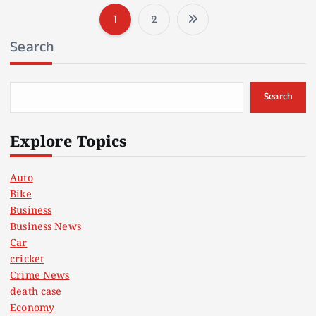
1
2
P
Search
o
s
Search
t
Explore Topics
s
Auto
Bike
p
Business
Business News
a
Car
cricket
g
Crime News
death case
i
Economy