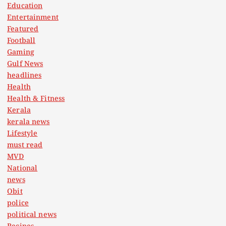
Education
n
Entertainment
Featured
a
Football
Gaming
t
Gulf News
headlines
Health
i
Health & Fitness
Kerala
o
kerala news
Lifestyle
n
must read
MVD
National
news
Obit
police
political news