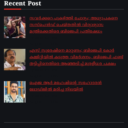
Recent Post
സവര്‍ക്കറെ പുകഴ്ത്തി ചോദ്യം; അധ്യാപകനെ
സസ്‌പെന്‍ഡ് ചെയ്തതില്‍ വിദ്യാഭ്യാസ
മന്ത്രിക്കെതിരെ ബിജെപി പ്രതിഷേധം
by sakhionline
August 10, 2026
എസ് സുരേഷിനെ മാറ്റണം; ബിജെപി കോർ
കമ്മിറ്റിയിൽ കടുത്ത വിമർശനം, ബിജെപി ഫണ്ട്
തട്ടിപ്പിനെതിരെ ആഞ്ഞടിച്ച് മുരളീധര പക്ഷം
by sakhionline
August 10, 2026
ഐജ ആർ മഹേഷിന്റെ സഹോദരൻ
ലോഡ്ജിൽ മരിച്ച നിലയിൽ
by sakhionline
August 10, 2026