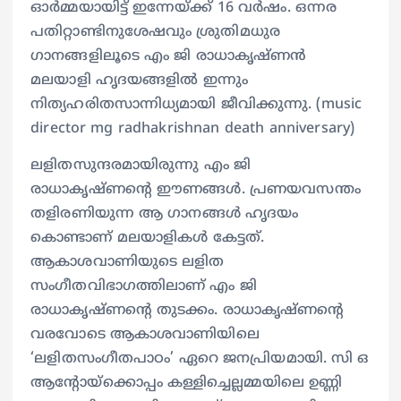
ഓര്‍മ്മയായിട്ട് ഇന്നേയ്ക്ക് 16 വര്‍ഷം. ഒന്നര
പതിറ്റാണ്ടിനുശേഷവും ശ്രുതിമധുര
ഗാനങ്ങളിലൂടെ എം ജി രാധാകൃഷ്ണന്‍
മലയാളി ഹൃദയങ്ങളില്‍ ഇന്നും
നിത്യഹരിതസാന്നിധ്യമായി ജീവിക്കുന്നു. (music
director mg radhakrishnan death anniversary)
ലളിതസുന്ദരമായിരുന്നു എം ജി
രാധാകൃഷ്ണന്റെ ഈണങ്ങള്‍. പ്രണയവസന്തം
തളിരണിയുന്ന ആ ഗാനങ്ങള്‍ ഹൃദയം
കൊണ്ടാണ് മലയാളികള്‍ കേട്ടത്.
ആകാശവാണിയുടെ ലളിത
സംഗീതവിഭാഗത്തിലാണ് എം ജി
രാധാകൃഷ്ണന്റെ തുടക്കം. രാധാകൃഷ്ണന്റെ
വരവോടെ ആകാശവാണിയിലെ
‘ലളിതസംഗീതപാഠം’ ഏറെ ജനപ്രിയമായി. സി ഒ
ആന്റോയ്ക്കൊപ്പം കള്ളിച്ചെല്ലമ്മയിലെ ഉണ്ണി