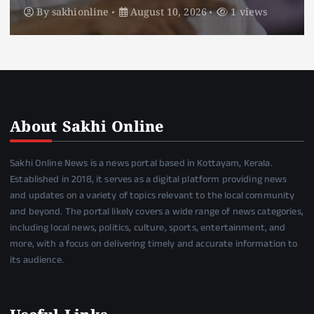
By
sakhionline
August 10, 2026
2 views
About Sakhi Online
Sakhi Online News is a news portal based in Kottayam, Kerala.
Established in 2018, it serves as a digital platform providing news
and updates on a variety of topics relevant to the local community
and beyond. The portal likely covers a wide range of news categories,
including local news, politics, culture, sports, entertainment, and
more, with a focus on delivering timely and accurate information to
its audience.