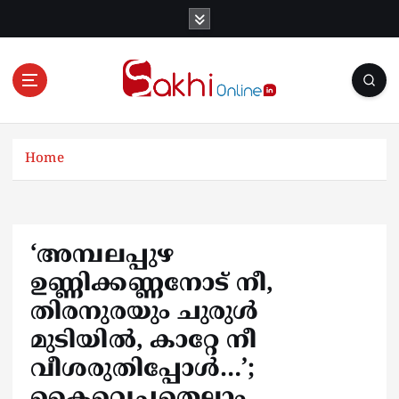
S
k
i
p
t
o
Online News Portal
c
o
Home
n
t
e
n
‘അമ്പലപ്പുഴ
t
ഉണ്ണിക്കണ്ണനോട് നീ,
തിരനുരയും ചുരുള്‍
മുടിയില്‍, കാറ്റേ നീ
വീശരുതിപ്പോള്‍…’;
കൈവെച്ചതെല്ലാം