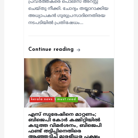
പ്രവര്‍ത്തകരെ പൊലീസ് അറസ്റ്റ്
ചെയ്തു നീക്കി. ചോദ്യം തയ്യാറാക്കിയ
അധ്യാപകന്‍ ഗുരുപ്രസാദിനെതിരയ
നടപടിയില്‍ പ്രതിഷേധം…
Continue reading
kerala news
must read
എസ് സുരേഷിനെ മാറ്റണം;
ബിജെപി കോർ കമ്മിറ്റിയിൽ
കടുത്ത വിമർശനം, ബിജെപി
ഫണ്ട് തട്ടിപ്പിനെതിരെ
ആഞ്ഞടിച്ച് മുരളീധര പക്ഷം