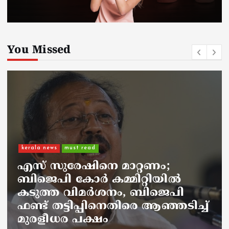
You Missed
kerala news
ഐജ ആർ മഹേഷിന്റെ
സഹോദരൻ ലോഡ്ജിൽ മരിച്ച
നിലയിൽ