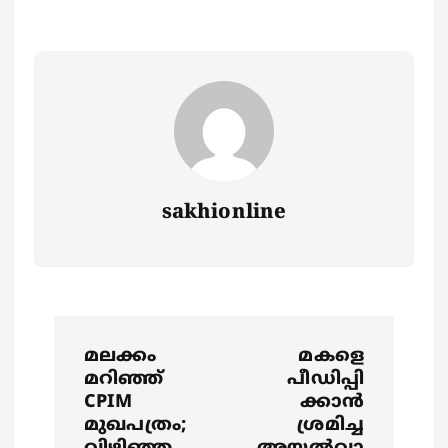
sakhionline
P
മലക്കം
മകളെ
o
മറിഞ്ഞ്
പീഡിപ്പി
CPIM
ക്കാൻ
s
മുഖപത്രം;
ശ്രമിച്ച