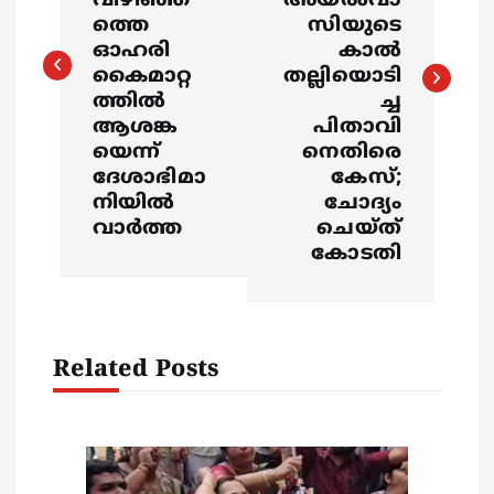
വിഴിഞ്ഞ
അയൽവാ
ത്തെ
സിയുടെ
t
ഓഹരി
കാൽ
കൈമാറ്റ
തല്ലിയൊടി
n
ത്തിൽ
ച്ച
ആശങ്ക
പിതാവി
a
യെന്ന്
നെതിരെ
ദേശാഭിമാ
കേസ്;
v
നിയിൽ
ചോദ്യം
വാർത്ത
ചെയ്ത്
i
കോടതി
g
a
Related Posts
t
i