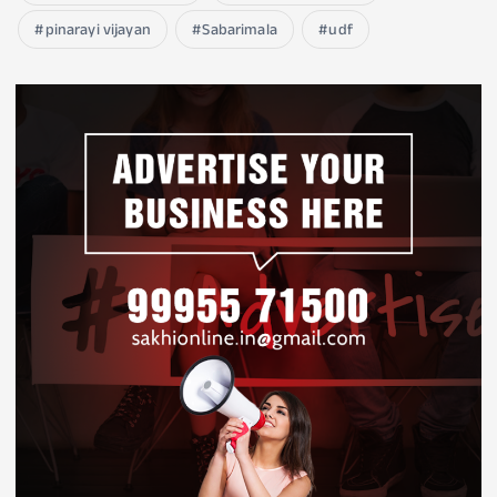
pinarayi vijayan
Sabarimala
udf