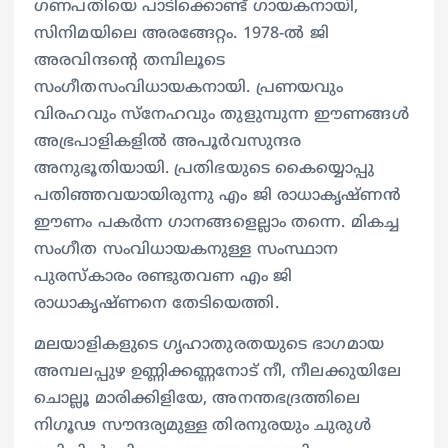
ഗണപതിയെ പാടിക്കൊണ്ട് ഗായകനായി,
സിനിമയിലെ അരങ്ങേറ്റം. 1978-ല്‍ ജി
അരവിന്ദന്റെ തമ്പിലൂടെ
സംഗീതസംവിധായകനായി. പ്രണയവും
വിരഹവും സ്നേഹവും തുളുമ്പുന്ന ഈണങ്ങള്‍
അഭ്രപാളികളില്‍ അപൂര്‍വസുന്ദര
അനുഭൂതിയായി. പ്രതിഭയുടെ കൈയ്യൊപ്പു
പതിഞ്ഞവയായിരുന്നു എം ജി രാധാകൃഷ്ണന്‍
ഈണം പകര്‍ന്ന ഗാനങ്ങളെല്ലാം തന്നെ. മികച്ച
സംഗീത സംവിധായകനുള്ള സംസ്ഥാന
പുരസ്‌കാരം രണ്ടുതവണ എം ജി
രാധാകൃഷ്ണനെ തേടിയെത്തി.
മലയാളികളുടെ ഗൃഹാതുരതയുടെ ഭാഗമായ
അമ്പലപ്പുഴ ഉണ്ണിക്കണ്ണനോട് നീ, നീലക്കുയിലേ
ചൊല്ലൂ മാരിക്കിളിയേ, അനന്തഭദ്രത്തിലെ
നിഗൂഢ സൗന്ദര്യമുള്ള തിരനുരയും ചുരുള്‍