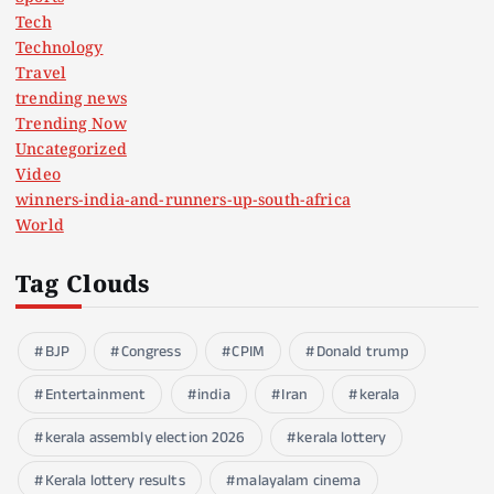
Tech
Technology
Travel
trending news
Trending Now
Uncategorized
Video
winners-india-and-runners-up-south-africa
World
Tag Clouds
BJP
Congress
CPIM
Donald trump
Entertainment
india
Iran
kerala
kerala assembly election 2026
kerala lottery
Kerala lottery results
malayalam cinema