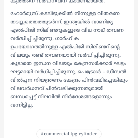
കുത്തനെ വർദ്ധനവിന് കാരണമായത്.
ഹോർമുസ് കടലിടുക്കിൽ നിന്നുള്ള വിതരണ
തടസ്സത്തെത്തുടർന്ന്, ഇന്ത്യയിൽ വാണിജ്യ
എൽപിജി സിലിണ്ടറുകളുടെ വില നാല് തവണ
വർദ്ധിപ്പിച്ചിരുന്നു. ​ഗാർഹിക
ഉപയോഗത്തിനുള്ള എൽപിജി സിലിണ്ടറിന്റെ
വിലയും രണ്ട് തവണയായി വർദ്ധിപ്പിച്ചിരുന്നു.
കൂടാതെ ഇന്ധന വിലയും കേന്ദ്രസർക്കാർ ഘട്ടം
ഘട്ടമായി വർധിപ്പിച്ചിരുന്നു. പെട്രോൾ – ഡീസൽ
വിൽപ്പന നിയന്ത്രണം കേന്ദ്രം പിൻവലിച്ചെങ്കിലും
വിലവർധനവ് പിൻവലിക്കുന്നതുമായി
ബന്ധപ്പെട്ട് നിലവിൽ നിർദേശങ്ങളൊന്നും
വന്നിട്ടില്ല.
commercial lpg cylinder