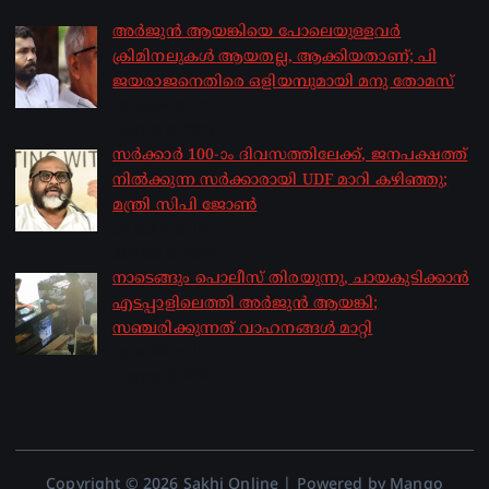
അർജുൻ ആയങ്കിയെ പോലെയുള്ളവർ
ക്രിമിനലുകൾ ആയതല്ല, ആക്കിയതാണ്; പി
ജയരാജനെതിരെ ഒളിയമ്പുമായി മനു തോമസ്
by sakhionline
August 8, 2026
സർക്കാർ 100-ാം ദിവസത്തിലേക്ക്, ജനപക്ഷത്ത്
നിൽക്കുന്ന സർക്കാരായി UDF മാറി കഴിഞ്ഞു;
മന്ത്രി സിപി ജോൺ
by sakhionline
August 8, 2026
നാടെങ്ങും പൊലീസ് തിരയുന്നു, ചായകുടിക്കാൻ
എടപ്പാളിലെത്തി അർജുൻ ആയങ്കി;
സഞ്ചരിക്കുന്നത് വാഹനങ്ങൾ മാറ്റി
by sakhionline
August 8, 2026
Copyright © 2026 Sakhi Online | Powered by Mango