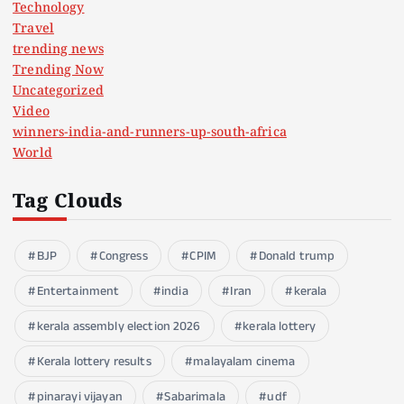
Technology
Travel
trending news
Trending Now
Uncategorized
Video
winners-india-and-runners-up-south-africa
World
Tag Clouds
BJP
Congress
CPIM
Donald trump
Entertainment
india
Iran
kerala
kerala assembly election 2026
kerala lottery
Kerala lottery results
malayalam cinema
pinarayi vijayan
Sabarimala
udf