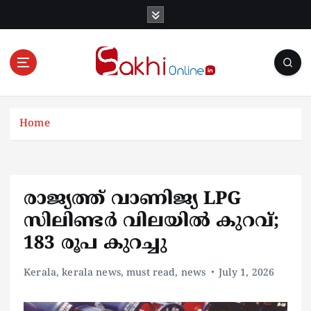
S
k
i
p
t
o
Online News Portal
c
o
Home
n
t
e
n
രാജ്യത്ത് വാണിജ്യ LPG
t
സിലിണ്ടർ വിലയിൽ കുറവ്;
183 രൂപ കുറച്ചു
Kerala
,
kerala news
,
must read
,
news
July 1, 2026