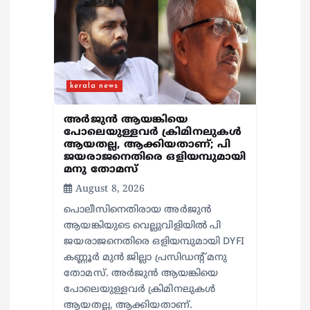
t
i
o
kerala news
n
അർജുൻ ആയങ്കിയെ
പോലെയുള്ളവർ ക്രിമിനലുകൾ
ആയതല്ല, ആക്കിയതാണ്; പി
ജയരാജനെതിരെ ഒളിയമ്പുമായി
മനു തോമസ്
August 8, 2026
പൊലീസിനെതിരായ അർജുൻ
ആയങ്കിയുടെ വെല്ലുവിളിയിൽ പി
ജയരാജനെതിരെ ഒളിയമ്പുമായി DYFI
കണ്ണൂർ മുൻ ജില്ലാ പ്രസിഡന്റ് മനു
തോമസ്. അർജുൻ ആയങ്കിയെ
പോലെയുള്ളവർ ക്രിമിനലുകൾ
ആയതല്ല, ആക്കിയതാണ്.