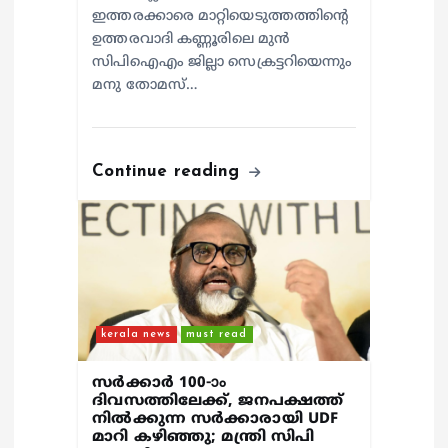
ഇത്തരക്കാരെ മാറ്റിയെടുത്തത്തിന്റെ
ഉത്തരവാദി കണ്ണൂരിലെ മുൻ
സിപിഐഎം ജില്ലാ സെക്രട്ടറിയെന്നും
മനു തോമസ്…
Continue reading
kerala news
must read
സർക്കാർ 100-ാം
ദിവസത്തിലേക്ക്, ജനപക്ഷത്ത്
നിൽക്കുന്ന സർക്കാരായി UDF
മാറി കഴിഞ്ഞു; മന്ത്രി സിപി