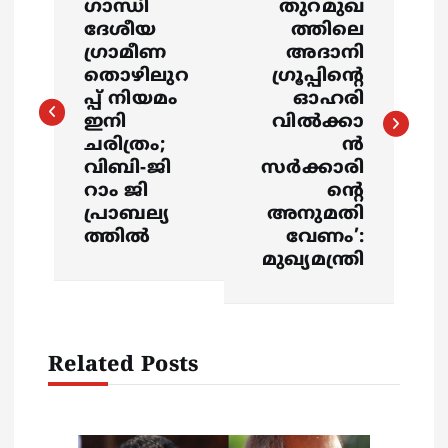
o
ഗാന്ധി
തുറമുഖ
ദേശീയ
ത്തിലെ
s
ഗ്രാമീണ
അദാനി
തൊഴിലുറ
ഗ്രൂപ്പിന്റെ
പ്പ് നിയമം
ഓഹരി
t
ഇനി
വിൽക്കാ
ചരിത്രം;
ൻ
n
വി‌ബി-ജി
സർക്കാരി
റാം ജി
ന്റെ
a
പ്രാബല്യ
അനുമതി
ത്തിൽ
വേണം’:
v
മുഖ്യമന്ത്രി
i
g
Related Posts
a