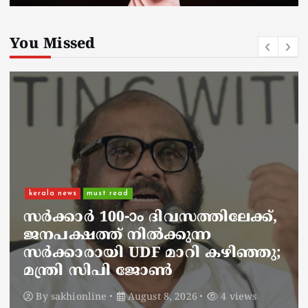
You Missed
kerala news
must read
നാടെങ്ങും പൊലീസ് തിരയുന്നു,
ചായകുടിക്കാൻ എടപ്പാളിലെത്തി
അർജുൻ ആയങ്കി;
സഞ്ചരിക്കുന്നത് വാഹനങ്ങൾ
മാറ്റി
By
sakhionline
August 8, 2026
6 views