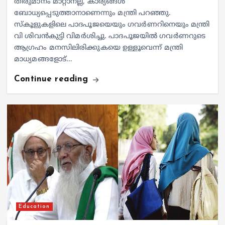
തീരുമാനം മാറ്റാനല്ല, കാര്യങ്ങൾ
ബോധ്യപ്പെടുത്താനാണെന്നും മന്ത്രി പറഞ്ഞു.
സ്കൂളുകളിലെ പാദപൂജയെയും ​ഗവർണറിനെയും മന്ത്രി
വി ശിവൻകുട്ടി വിമർശിച്ചു. പാദപൂജയിൽ ഗവർണറുടെ
ആഗ്രഹം മനസിലിരിക്കുകയെ ഉള്ളൂവെന്ന് മന്ത്രി
മാധ്യമങ്ങളോട്…
Continue reading
Education