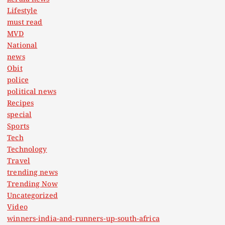
Lifestyle
n
must read
MVD
National
news
Obit
police
political news
Recipes
special
Sports
Tech
Technology
Travel
trending news
Trending Now
Uncategorized
Video
winners-india-and-runners-up-south-africa