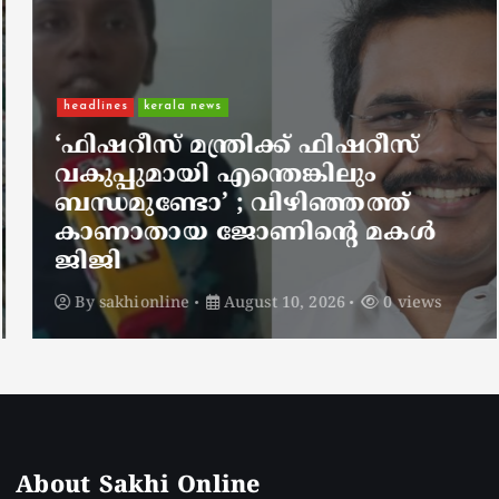
headlines
kerala news
‘ഫിഷറീസ് മന്ത്രിക്ക് ഫിഷറീസ്
വകുപ്പുമായി എന്തെങ്കിലും
ബന്ധമുണ്ടോ’ ; വിഴിഞ്ഞത്ത്
കാണാതായ ജോണിന്റെ മകള്‍
ജിജി
By
sakhionline
August 10, 2026
0 views
About Sakhi Online