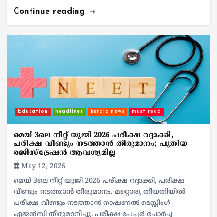
Continue reading
Education
headlines
kerala news
must read
മെയ് 3ലെ നീറ്റ് യുജി 2026 പരീക്ഷ റദ്ദാക്കി,
പരീക്ഷ വീണ്ടും നടത്താൻ തീരുമാനം; പുതിയ
രജിസ്‌ട്രേഷൻ ആവശ്യമില്ല
May 12, 2026
മെയ് 3ലെ നീറ്റ് യുജി 2026 പരീക്ഷ റദ്ദാക്കി, പരീക്ഷ
വീണ്ടും നടത്താൻ തീരുമാനം. മറ്റൊരു തീയതിയിൽ
പരീക്ഷ വീണ്ടും നടത്താൻ നാഷണൽ ടെസ്റ്റിംഗ്
ഏജൻസി തീരുമാനിച്ചു. പരീക്ഷ പേപ്പർ ചോർച്ച