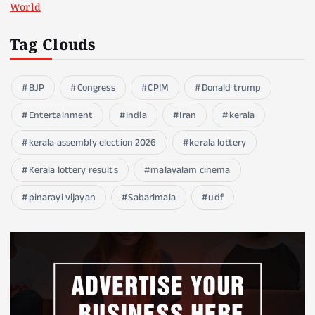
World
Tag Clouds
BJP
Congress
CPIM
Donald trump
Entertainment
india
Iran
kerala
kerala assembly election 2026
kerala lottery
Kerala lottery results
malayalam cinema
pinarayi vijayan
Sabarimala
udf