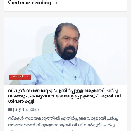
Continue reading
Education
സ്കൂൾ സമയമാറ്റം; ‘എതിർപ്പുള്ളവരുമായി ചർച്ച
നടത്തും, കാര്യങ്ങൾ ബോധ്യപ്പെടുത്തും’; മന്ത്രി വി
ശിവൻകുട്ടി
July 15, 2025
സ്കൂൾ സമയമാറ്റത്തിൽ എതിർപ്പുള്ളവരുമായി ചർച്ച
നടത്തുമെന്ന് വിദ്യാഭ്യാസ മന്ത്രി വി ശിവൻകുട്ടി. ചർച്ച