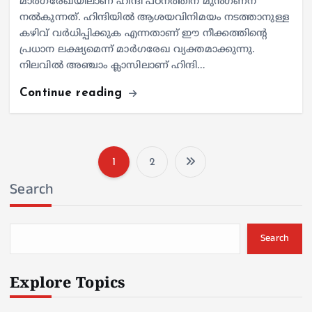
മാർഗരേഖയിലാണ് ഹിന്ദി പഠനത്തിന് മുൻഗണന
നൽകുന്നത്. ഹിന്ദിയിൽ ആശയവിനിമയം നടത്താനുള്ള
കഴിവ് വർധിപ്പിക്കുക എന്നതാണ് ഈ നീക്കത്തിന്റെ
പ്രധാന ലക്ഷ്യമെന്ന് മാർഗരേഖ വ്യക്തമാക്കുന്നു.
നിലവിൽ അഞ്ചാം ക്ലാസിലാണ് ഹിന്ദി…
Continue reading
1
2
P
Search
o
s
Search
t
Explore Topics