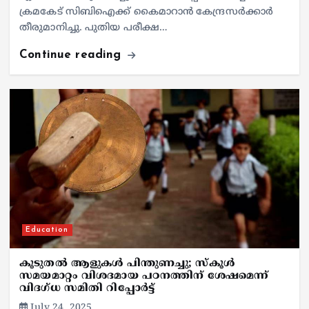
ക്രമകേട് സിബിഐക്ക് കൈമാറാൻ കേന്ദ്രസർക്കാർ
തീരുമാനിച്ചു. പുതിയ പരീക്ഷ…
Continue reading
Education
കൂടുതൽ ആളുകൾ പിന്തുണച്ചു; സ്കൂൾ
സമയമാറ്റം വിശദമായ പഠനത്തിന് ശേഷമെന്ന്
വിദഗ്ധ സമിതി റിപ്പോര്‍ട്ട്
July 24, 2025