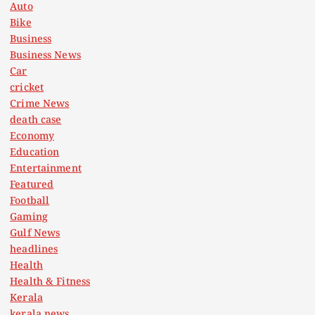
s
Auto
Bike
p
Business
Business News
a
Car
cricket
g
Crime News
death case
i
Economy
Education
n
Entertainment
Featured
a
Football
Gaming
t
Gulf News
headlines
Health
i
Health & Fitness
Kerala
o
kerala news