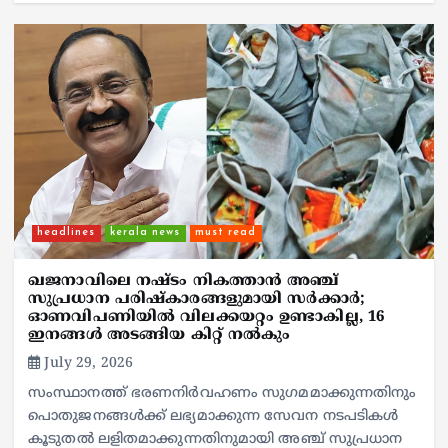
headlines
kerala news
must read
ഖജനാവിലെ നഷ്ടം നികത്താൻ അഞ്ച്
സുപ്രധാന പരിഷ്കാരങ്ങളുമായി സർക്കാർ;
ഓണവിപണിയിൽ വിലക്കയറ്റം ഉണ്ടാകില്ല, 16
ഇനങ്ങൾ അടങ്ങിയ കിറ്റ് നൽകും
July 29, 2026
സംസ്ഥാനത്ത് ഭരണനിർവഹണം സുഗമമാക്കുന്നതിനും
പൊതുജനങ്ങൾക്ക് ലഭ്യമാക്കുന്ന സേവന നടപടികൾ
കൂടുതൽ ലളിതമാക്കുന്നതിനുമായി അഞ്ച് സുപ്രധാന