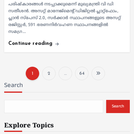
പരിഷ്കാരങ്ങൾ നടപ്പാക്കുമെന്ന് മുഖ്യമന്ത്രി വി ഡി
സതീശൻ. അസറ്റ് മാനേജ്മെന്റ് ഡിജിറ്റൽ പ്ലാറ്റ്ഫോം,
പ്ലാൻ സ്പേസ് 2.0, സർക്കാർ സ്ഥാപനങ്ങളുടെ അസറ്റ്
രജിസ്റ്റർ, 591 ഭരണനിർവഹണ സ്ഥാപനങ്ങളിൽ
സമഗ്ര…
Continue reading
1
2
…
64
P
Search
o
s
Search
t
Explore Topics