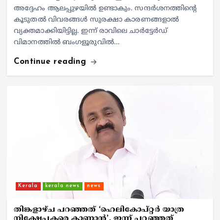
അദ്ദേഹം ആലപ്പുഴയിൽ ഉണ്ടാകും. സന്ദർശനത്തിന്റെ
കൂടുതൽ വിവരങ്ങൾ സുരക്ഷാ കാരണങ്ങളാൽ
വ്യക്തമാക്കിയിട്ടില്ല. ഇന്ന് രാവിലെ ചാർട്ടേർഡ്
വിമാനത്തിൽ ബംഗളൂരുവിൽ…
Continue reading
Kerala
kerala news
news
തിങ്കളാഴ്ച പറഞ്ഞത് ‘ഹെലികോപ്റ്റർ യാത്ര
നിക്ഷേപകരെ കാണാൻ’, ഇന്ന് പറഞ്ഞത്