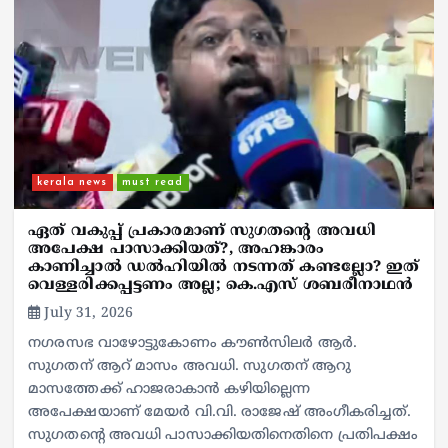
kerala news
must read
ഏത് വകുപ്പ് പ്രകാരമാണ് സുഗതന്‍റെ അവധി
അപേക്ഷ പാസാക്കിയത്?, അഹങ്കാരം
കാണിച്ചാല്‍ ഡല്‍ഹിയില്‍ നടന്നത് കണ്ടല്ലോ? ഇത്
വെള്ളരിക്കപ്പട്ടണം അല്ല; കെ.എസ് ശബരീനാഥന്‍
July 31, 2026
നഗരസഭ വാഴോട്ടുകോണം കൗൺസിലർ ആര്‍.
സുഗതന് ആറ് മാസം അവധി. സുഗതന് ആറു
മാസത്തേക്ക് ഹാജരാകാന്‍ കഴിയില്ലെന്ന
അപേക്ഷയാണ് മേയര്‍ വി.വി. രാജേഷ് അംഗീകരിച്ചത്.
സുഗതന്റെ അവധി പാസാക്കിയതിനെതിനെ പ്രതിപക്ഷം