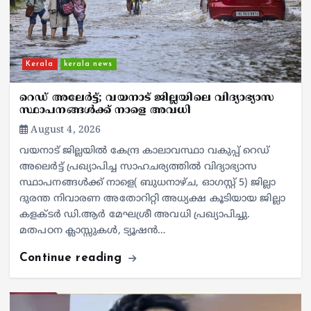
Kerala
kerala news
റെഡ് അലേർട്ട്; വയനാട് ജില്ലയിലെ വിദ്യാഭ്യാസ
സ്ഥാപനങ്ങൾക്ക് നാളെ അവധി
August 4, 2026
വയനാട് ജില്ലയിൽ കേന്ദ്ര കാലാവസ്ഥാ വകുപ്പ് റെഡ്
അലെർട്ട് പ്രഖ്യാപിച്ച സാഹചര്യത്തിൽ വിദ്യാഭ്യാസ
സ്ഥാപനങ്ങൾക്ക് നാളെ( ബുധനാഴ്ച, ഓഗസ്റ്റ് 5) ജില്ലാ
ദുരന്ത നിവാരണ അതോറിറ്റി അധ്യക്ഷ കൂടിയായ ജില്ലാ
കളക്ടർ ഡി.ആർ മേഘശ്രീ അവധി പ്രഖ്യാപിച്ചു.
മതപഠന ക്ലാസ്സുകൾ, ട്യൂഷൻ…
Continue reading