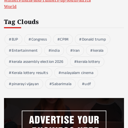
winners-india-and-runners-up-south-africa
World
Tag Clouds
BJP
Congress
CPIM
Donald trump
Entertainment
india
Iran
kerala
kerala assembly election 2026
kerala lottery
Kerala lottery results
malayalam cinema
pinarayi vijayan
Sabarimala
udf