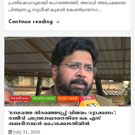
പ്രതിഷേധവുമായി രംഗത്തെത്തി. അവധി അപേക്ഷയെ
പിന്തുണച്ച സുധീഷ് കുമാർ കോൺഗ്രസോ…
Continue reading
headlines
kerala news
must read
‘നേമത്തെ തിരഞ്ഞെടുപ്പ് വിജയം റദ്ദാക്കണം’;
രാജീവ് ചന്ദ്രേശേഖരനെതിരെ കെ എസ്
ശബരീനാഥൻ ഹൈക്കോടതിയിൽ
July 31, 2026