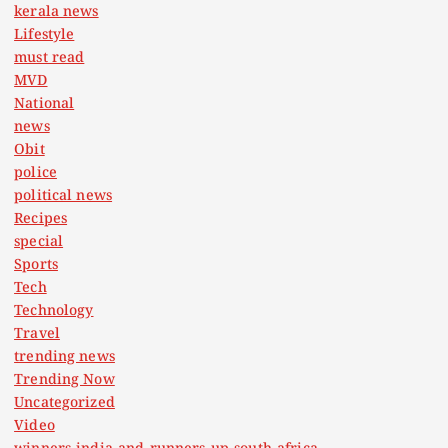
o
kerala news
Lifestyle
n
must read
MVD
National
news
Obit
police
political news
Recipes
special
Sports
Tech
Technology
Travel
trending news
Trending Now
Uncategorized
Video