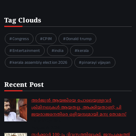
Tag Clouds
Congress
CPIM
Donald trump
Entertainment
india
kerala
kerala assembly election 2026
pinarayi vijayan
Recent Post
അർജുൻ ആയങ്കിയെ പോലെയുള്ളവർ
ക്രിമിനലുകൾ ആയതല്ല, ആക്കിയതാണ്; പി
ജയരാജനെതിരെ ഒളിയമ്പുമായി മനു തോമസ്
by sakhionline
August 8, 2026
സർക്കാർ 100-ാം ദിവസത്തിലേക്ക്, ജനപക്ഷത്ത്