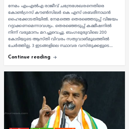
നേമം എംഎൽഎ രാജീവ് ചന്ദ്രേശേഖരനെതിരെ
കോൺഗ്രസ് കൗൺസിലർ കെ എസ് ശബരീനാഥൻ
ഹൈക്കോടതിയിൽ. നേമത്തെ തെരഞ്ഞെടുപ്പ് വിജയം
റദ്ദാക്കണമെന്നാവശ്യം. തെരഞ്ഞെടുപ്പ് കമ്മീഷനിൽ
നിന്ന് വരുമാനം മറച്ചുവെച്ചു. ബംഗലുരുവിലെ 200
കോടിയുടെ ആസ്തി വിവരം സത്യവാങ്മൂലത്തിൽ
ചേർത്തില്ല. 3 ഇടങ്ങളിലെ സ്ഥാവര വസ്തുക്കളുടെ…
Continue reading