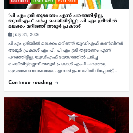
headlines
kerala news
must read
‘പി എം ശ്രീ തുടരണം എന്ന് പറഞ്ഞിട്ടില്ല,
യുഡിഎഫ് ചർച്ച ചെയ്തിട്ടില്ല’; പി എം ശ്രീയിൽ
മലക്കം മറിഞ്ഞ് അടൂർ പ്രകാശ്
July 31, 2026
പി എം ശ്രീയിൽ മലക്കം മറിഞ്ഞ് യുഡിഎഫ് കൺവീനർ
അടൂർ പ്രകാശ് എം പി. പി എം ശ്രീ തുടരണം എന്ന്
പറഞ്ഞിട്ടില്ല. യുഡിഎഫ് യോഗത്തിൽ ചർച്ച
ചെയ്തിട്ടില്ലെന്ന് അടൂർ പ്രകാശ് എംപി പറഞ്ഞു.
തുടരണോ വേണ്ടയോ എന്നത് ഉപസമിതി റിപ്പോർട്ട്…
Continue reading