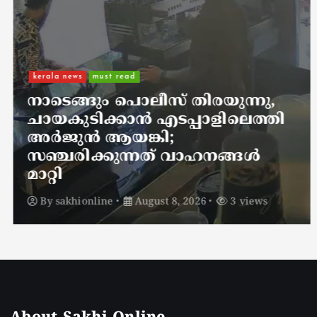
kerala news
must read
നാടെങ്ങും പൊലീസ് തിരയുന്നു,
ചായകുടിക്കാൻ എടപ്പാളിലെത്തി
അർജുൻ ആയങ്കി;
സഞ്ചരിക്കുന്നത് വാഹനങ്ങൾ
മാറ്റി
By
sakhionline
August 8, 2026
3 views