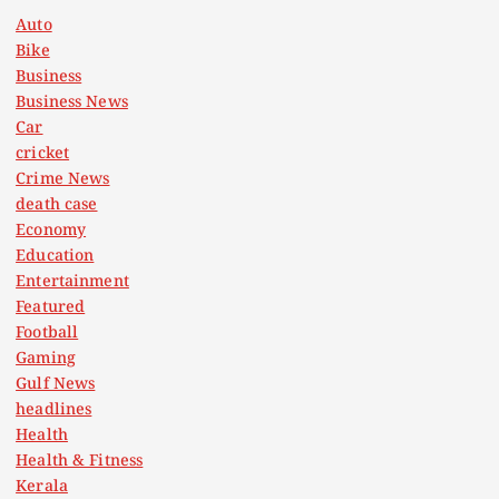
s
Auto
Bike
p
Business
Business News
a
Car
cricket
g
Crime News
death case
i
Economy
Education
n
Entertainment
Featured
a
Football
Gaming
t
Gulf News
headlines
Health
i
Health & Fitness
Kerala