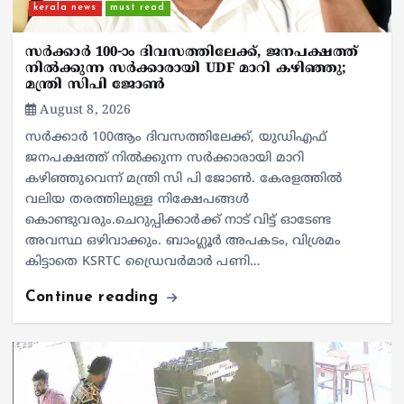
kerala news
must read
സർക്കാർ 100-ാം ദിവസത്തിലേക്ക്, ജനപക്ഷത്ത്
നിൽക്കുന്ന സർക്കാരായി UDF മാറി കഴിഞ്ഞു;
മന്ത്രി സിപി ജോൺ
August 8, 2026
സർക്കാർ 100ആം ദിവസത്തിലേക്ക്, യുഡിഎഫ്
ജനപക്ഷത്ത് നിൽക്കുന്ന സർക്കാരായി മാറി
കഴിഞ്ഞുവെന്ന് മന്ത്രി സി പി ജോൺ. കേരളത്തിൽ
വലിയ തരത്തിലുള്ള നിക്ഷേപങ്ങൾ
കൊണ്ടുവരും.ചെറുപ്പിക്കാർക്ക് നാട് വിട്ട് ഓടേണ്ട
അവസ്ഥ ഒഴിവാക്കും. ബാംഗ്ലൂർ അപകടം, വിശ്രമം
കിട്ടാതെ KSRTC ഡ്രൈവർമാർ പണി…
Continue reading