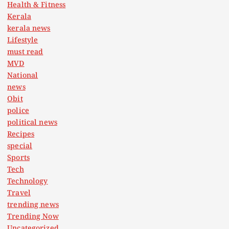
i
Health & Fitness
Kerala
o
kerala news
Lifestyle
n
must read
MVD
National
news
Obit
police
political news
Recipes
special
Sports
Tech
Technology
Travel
trending news
Trending Now
Uncategorized