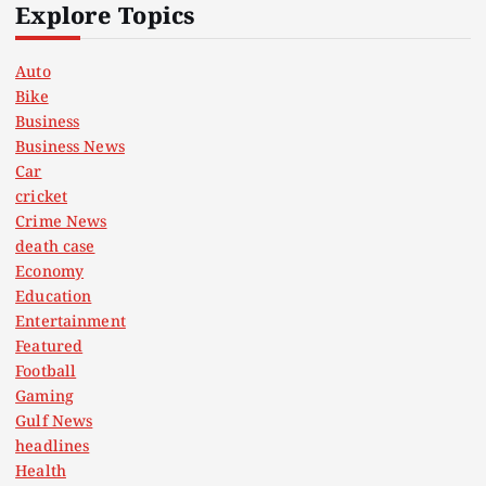
t
Explore Topics
s
Auto
Bike
p
Business
Business News
a
Car
cricket
g
Crime News
death case
i
Economy
Education
n
Entertainment
Featured
a
Football
Gaming
t
Gulf News
headlines
Health