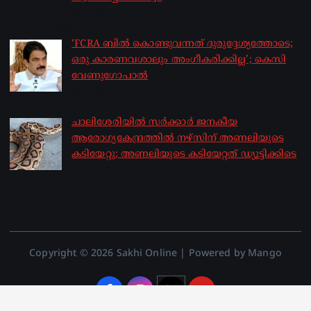
by sakhionline
August 6, 2026
‘FCRA ബിൽ കൊണ്ടുവന്നത് ദുരുദ്ദേശ്യത്തോടെ;
ഒരു കാരണവശാലും അം​ഗീകരിക്കില്ല’; കെസി
വേണു​ഗോപാൽ
by sakhionline
August 6, 2026
ചാലിശേരിയില്‍ സര്‍ക്കാര്‍ ജനകീയ
ആരോഗ്യകേന്ദ്രത്തില്‍ നഴ്സിന് അണലിയുടെ
കടിയേറ്റു; അണലിയുടെ കടിയേറ്റത് ഡ്യൂട്ടിക്കിടെ
by sakhionline
August 6, 2026
Copyright © 2026 Sakhi Online | Powered by Mango