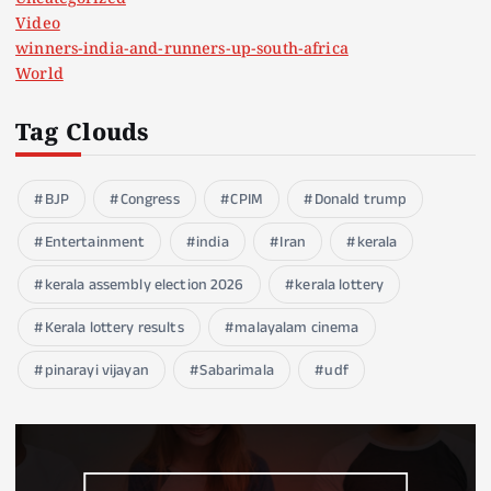
Video
winners-india-and-runners-up-south-africa
World
Tag Clouds
BJP
Congress
CPIM
Donald trump
Entertainment
india
Iran
kerala
kerala assembly election 2026
kerala lottery
Kerala lottery results
malayalam cinema
pinarayi vijayan
Sabarimala
udf