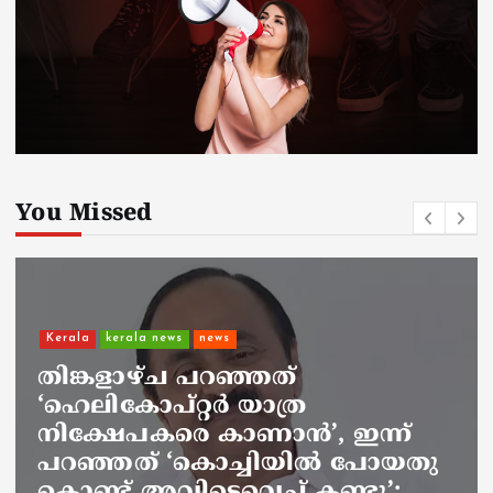
You Missed
headlines
kerala news
വിവാദ പരാമർശം: ‘ഖേദം