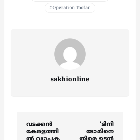
Operation Toofan
sakhionline
P
വടക്കൻ
‘ടിനി
o
കേരളത്തി
ടോമിനെ
ൽ വ്യാപക
തിരെ ഉടൻ