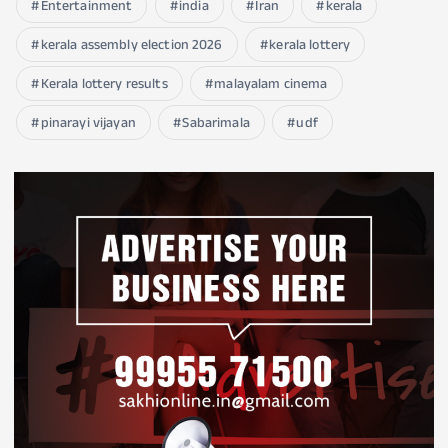
Entertainment
india
Iran
kerala
kerala assembly election 2026
kerala lottery
Kerala lottery results
malayalam cinema
pinarayi vijayan
Sabarimala
udf