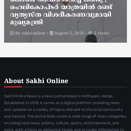
പ്രകടിപ്പിക്കുന്നു, പറയാൻ
പാടില്ലാത്തതാണ് പറഞ്ഞത്’;
മന്ത്രി സിപി ജോൺ
By
sakhionline
August 5, 2026
4 views
About Sakhi Online
Sakhi Online News is a news portal based in Kottayam, Kerala.
Established in 2018, it serves as a digital platform providing news
and updates on a variety of topics relevant to the local community
and beyond. The portal likely covers a wide range of news categories,
including local news, politics, culture, sports, entertainment, and
more, with a focus on delivering timely and accurate information to