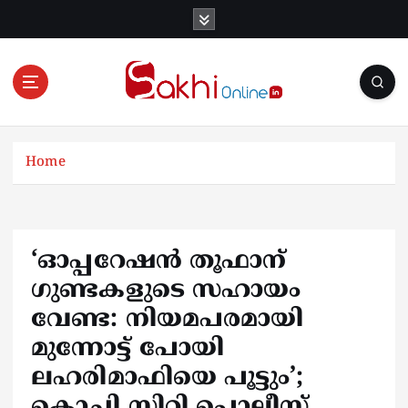
S
k
i
p
t
o
Online News Portal
c
o
Home
n
t
e
n
‘ഓപ്പറേഷൻ തൂഫാന്
t
ഗുണ്ടകളുടെ സഹായം
വേണ്ട: നിയമപരമായി
മുന്നോട്ട് പോയി
ലഹരിമാഫിയെ പൂട്ടും’;
കൊച്ചി സിറ്റി പൊലീസ്