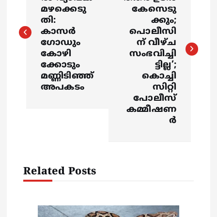
s
മഴക്കെടു
കേസെടു
തി:
ക്കും;
കാസർ
പൊലീസി
t
ഗോഡും
ന് വീഴ്ച
കോഴി
സംഭവിച്ചി
n
ക്കോടും
ട്ടില്ല’;
മണ്ണിടിഞ്ഞ്
കൊച്ചി
a
അപകടം
സിറ്റി
പോലീസ്
v
കമ്മീഷണ
ർ
i
g
Related Posts
a
t