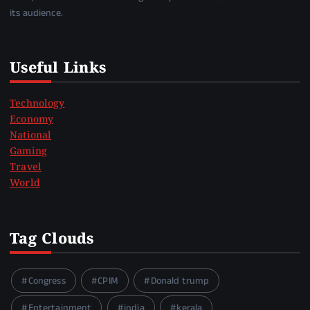
its audience.
Useful Links
Technology
Economy
National
Gaming
Travel
World
Tag Clouds
Congress
CPIM
Donald trump
Entertainment
india
kerala