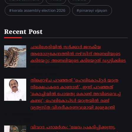
kerala assembly election 2026
pinarayi vijayan
Recent Post
ചാലിശേരിയില്‍ സര്‍ക്കാര്‍ ജനകീയ
ആരോഗ്യകേന്ദ്രത്തില്‍ നഴ്സിന് അണലിയുടെ
കടിയേറ്റു; അണലിയുടെ കടിയേറ്റത് ഡ്യൂട്ടിക്കിടെ
by sakhionline
August 6, 2026
തിങ്കളാഴ്ച പറഞ്ഞത് ‘ഹെലികോപ്റ്റർ യാത്ര
നിക്ഷേപകരെ കാണാൻ’, ഇന്ന് പറഞ്ഞത്
‘കൊച്ചിയിൽ പോയതു കൊണ്ട് അവിടെവെച്ച്
കണ്ടു’; ഹെലികോപ്ടർ യാത്രയിൽ രണ്ട്
വ്യത്യസ്ത വിശദീകരണവുമായി മുഖ്യമന്ത്രി
by sakhionline
August 5, 2026
വിവാദ പരാമർശം: ‘ഖേദം പ്രകടിപ്പിക്കുന്നു,