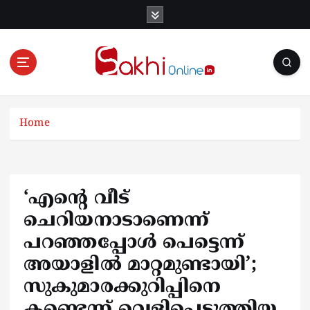
S
k
i
p
t
o
Online News Portal
c
o
Home
n
t
e
n
‘എന്റെ വീട്
t
ചെറിയനാടാണെന്ന്
പറഞ്ഞപ്പോള്‍ പെട്ടെന്ന്
അയാളില്‍ മാറ്റമുണ്ടായി’;
സുകുമാരക്കുറിപ്പിനെ
കണ്ടെന്ന് വെളിപ്പെടുത്തിയ