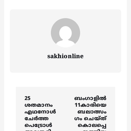
sakhionline
P
25
ബംഗാളിൽ
o
ശതമാനം
11കാരിയെ
എഥനോള്‍
ബലാത്സം
s
ചേര്‍ത്ത
ഗം ചെയ്ത്
പെട്രോള്‍
കൊലപ്പെ