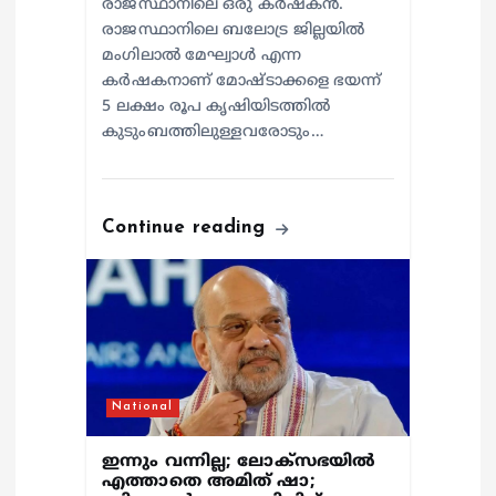
രാജസ്ഥാനിലെ ഒരു കര്‍ഷകന്‍.
രാജസ്ഥാനിലെ ബലോട്ര ജില്ലയില്‍
മംഗിലാല്‍ മേഘ്വാള്‍ എന്ന
കര്‍ഷകനാണ് മോഷ്ടാക്കളെ ഭയന്ന്
5 ലക്ഷം രൂപ കൃഷിയിടത്തില്‍
കുടുംബത്തിലുള്ളവരോടും…
Continue reading
National
ഇന്നും വന്നില്ല; ലോക്‌സഭയില്‍
എത്താതെ അമിത് ഷാ;