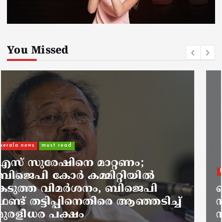
You Missed
kerala news
ഐജ ആർ മഹേഷിന്റെ
സഹോദരൻ ലോഡ്ജിൽ മരിച്ച
നിലയിൽ