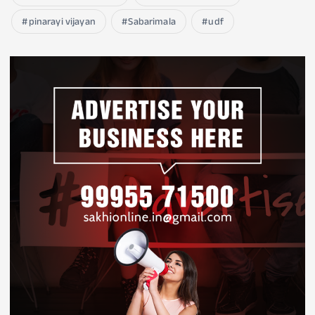
pinarayi vijayan
Sabarimala
udf