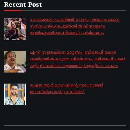
Recent Post
സവര്‍ക്കറെ പുകഴ്ത്തി ചോദ്യം; അധ്യാപകനെ
സസ്‌പെന്‍ഡ് ചെയ്തതില്‍ വിദ്യാഭ്യാസ
മന്ത്രിക്കെതിരെ ബിജെപി പ്രതിഷേധം
by sakhionline
August 10, 2026
എസ് സുരേഷിനെ മാറ്റണം; ബിജെപി കോർ
കമ്മിറ്റിയിൽ കടുത്ത വിമർശനം, ബിജെപി ഫണ്ട്
തട്ടിപ്പിനെതിരെ ആഞ്ഞടിച്ച് മുരളീധര പക്ഷം
by sakhionline
August 10, 2026
ഐജ ആർ മഹേഷിന്റെ സഹോദരൻ
ലോഡ്ജിൽ മരിച്ച നിലയിൽ
by sakhionline
August 10, 2026