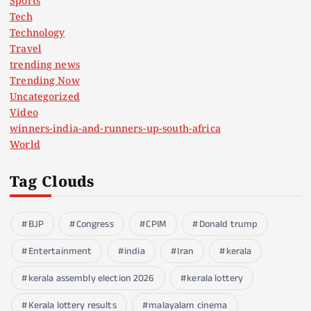
Sports
Tech
Technology
Travel
trending news
Trending Now
Uncategorized
Video
winners-india-and-runners-up-south-africa
World
Tag Clouds
BJP
Congress
CPIM
Donald trump
Entertainment
india
Iran
kerala
kerala assembly election 2026
kerala lottery
Kerala lottery results
malayalam cinema