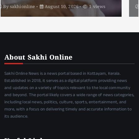
By
sakhionline
August 10, 2026
2 views
About Sakhi Online
Sakhi Online News is a news portal based in Kottayam, Kerala.
Established in 2018, it serves as a digital platform providing news
and updates on a variety of topics relevant to the local community
and beyond. The portal likely covers a wide range of news categories,
including local news, politics, culture, sports, entertainment, and
more, with a focus on delivering timely and accurate information to
its audience.