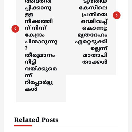
അവതരി
ടുത്തിയ
t
പ്പിക്കാനു
കേസിലെ
ള്ള
പ്രതിയെ
n
നീക്കത്തി
വെടിവച്ച്
ന് നിന്ന്
കൊന്നു;
a
കേന്ദ്രം
മൃതദേഹം
പിന്മാറുന്നു
ഏറ്റെടുക്കി
v
?
ല്ലെന്ന്
തീരുമാനം
മാതാപി
i
നീട്ടി
താക്കൾ
വയ്ക്കുമെ
g
ന്ന്
റിപ്പോര്‍ട്ടു
a
കള്‍
t
i
Related Posts