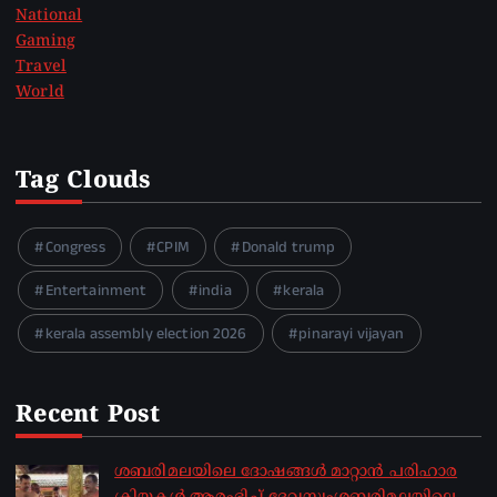
National
Gaming
Travel
World
Tag Clouds
Congress
CPIM
Donald trump
Entertainment
india
kerala
kerala assembly election 2026
pinarayi vijayan
Recent Post
ശബരിമലയിലെ ദോഷങ്ങൾ മാറ്റാൻ പരിഹാര