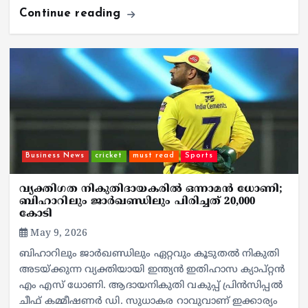
Continue reading
Business News
cricket
must read
Sports
വ്യക്തിഗത നികുതിദായകരിൽ ഒന്നാമൻ ധോണി;
ബിഹാറിലും ജാർഖണ്ഡിലും പിരിച്ചത് 20,000
കോടി
May 9, 2026
ബിഹാറിലും ജാർഖണ്ഡിലും ഏറ്റവും കൂടുതൽ നികുതി
അടയ്ക്കുന്ന വ്യക്തിയായി ഇന്ത്യൻ ഇതിഹാസ ക്യാപ്റ്റൻ
എം എസ് ധോണി. ആദായനികുതി വകുപ്പ് പ്രിൻസിപ്പൽ
ചീഫ് കമ്മീഷണർ ഡി. സുധാകര റാവുവാണ് ഇക്കാര്യം