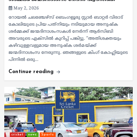
May 2, 2026
റോയല്‍ ചലഞ്ചേഴ്‌സ് ബെംഗളൂരു സ്റ്റാര്‍ ബാറ്റര്‍ വിരാട്
കോലിയുടെ പ്രിയ പത്‌നിയും നടിയുമായ അനുഷ്‌ക
ശര്‍മ്മക്ക് ജന്മദിനാശംസകള്‍ നേര്‍ന്ന് ആര്‍സിബി
അവരുടെ എക്‌സില്‍ കുറിപ്പ് പങ്കിട്ടു. ”അതിശക്തയും
കഴിവുള്ളവളുമായ അനുഷ്‌ക ശര്‍മയ്ക്ക്
ജന്മദിനാശംസ നേരുന്നു. ഞങ്ങളുടെ കിംഗ് കോഹ്ലിയുടെ
പിന്നില്‍ ഒരു…
Continue reading
cricket
news
Sports