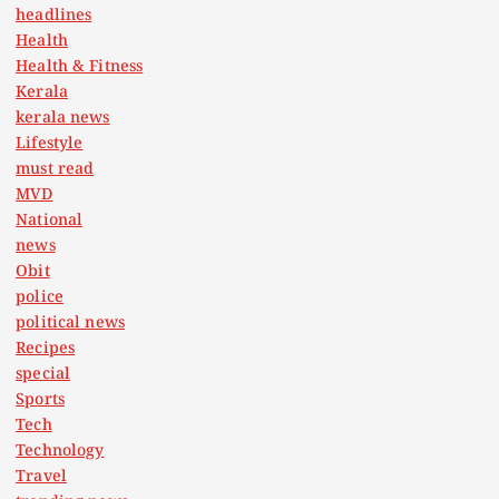
t
headlines
Health
i
Health & Fitness
Kerala
o
kerala news
Lifestyle
n
must read
MVD
National
news
Obit
police
political news
Recipes
special
Sports
Tech
Technology
Travel