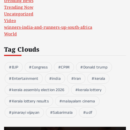
trending news
Trending Now
Uncategorized
Video
winners-india-and-runners-up-south-africa
World
Tag Clouds
BJP
Congress
CPIM
Donald trump
Entertainment
india
Iran
kerala
kerala assembly election 2026
kerala lottery
Kerala lottery results
malayalam cinema
pinarayi vijayan
Sabarimala
udf