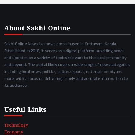
About Sakhi Online
Sakhi Online News is a news portal based in Kottayam, Kerala.
Established in 2018, it serves as a digital platform providing news
and updates on a variety of topics relevant to the local community
and beyond. The portal likely covers a wide range of news categories,
including local news, politics, culture, sports, entertainment, and
more, with a focus on delivering timely and accurate information to
its audience.
Useful Links
Technology
Economy