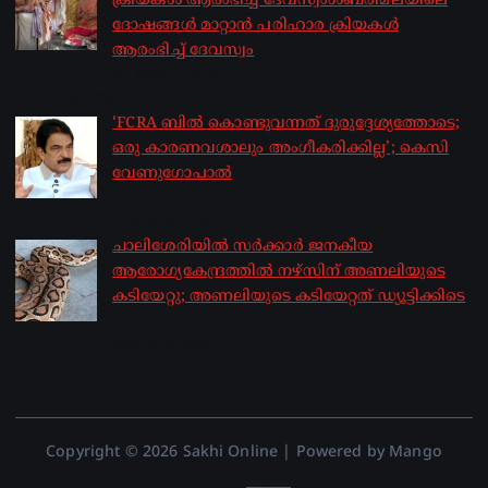
ക്രിയകൾ ആരംഭിച്ച് ദേവസ്വംശബരിമലയിലെ
ദോഷങ്ങൾ മാറ്റാൻ പരിഹാര ക്രിയകൾ
ആരംഭിച്ച് ദേവസ്വം
by sakhionline
August 6, 2026
‘FCRA ബിൽ കൊണ്ടുവന്നത് ദുരുദ്ദേശ്യത്തോടെ;
ഒരു കാരണവശാലും അം​ഗീകരിക്കില്ല’; കെസി
വേണു​ഗോപാൽ
by sakhionline
August 6, 2026
ചാലിശേരിയില്‍ സര്‍ക്കാര്‍ ജനകീയ
ആരോഗ്യകേന്ദ്രത്തില്‍ നഴ്സിന് അണലിയുടെ
കടിയേറ്റു; അണലിയുടെ കടിയേറ്റത് ഡ്യൂട്ടിക്കിടെ
by sakhionline
August 6, 2026
Copyright © 2026 Sakhi Online | Powered by Mango