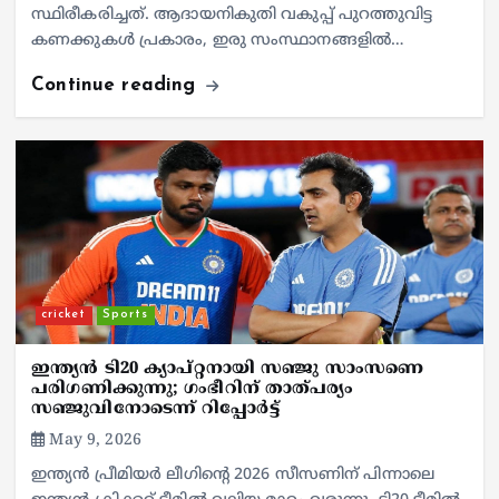
സ്ഥിരീകരിച്ചത്. ആദായനികുതി വകുപ്പ് പുറത്തുവിട്ട
കണക്കുകൾ പ്രകാരം, ഇരു സംസ്ഥാനങ്ങളിൽ…
Continue reading
cricket
Sports
ഇന്ത്യൻ ടി20 ക്യാപ്റ്റനായി സഞ്ജു സാംസണെ
പരിഗണിക്കുന്നു; ഗംഭീറിന് താത്പര്യം
സഞ്ജുവിനോടെന്ന് റിപ്പോർട്ട്
May 9, 2026
ഇന്ത്യൻ പ്രീമിയർ ലീഗിന്റെ 2026 സീസണിന് പിന്നാലെ