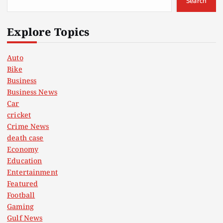
s
Search
t
Explore Topics
s
Auto
Bike
p
Business
Business News
a
Car
cricket
g
Crime News
death case
i
Economy
Education
n
Entertainment
Featured
a
Football
Gaming
Gulf News