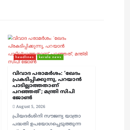
headlines
kerala news
വിവാദ പരാമർശം: ‘ഖേദം
പ്രകടിപ്പിക്കുന്നു, പറയാൻ
പാടില്ലാത്തതാണ്
പറഞ്ഞത്’; മന്ത്രി സിപി
ജോൺ
August 5, 2026
പ്രിയദർശിനി സൗജന്യ യാത്രാ
പദ്ധതി ഉപയോഗപ്പെടുത്തുന്ന