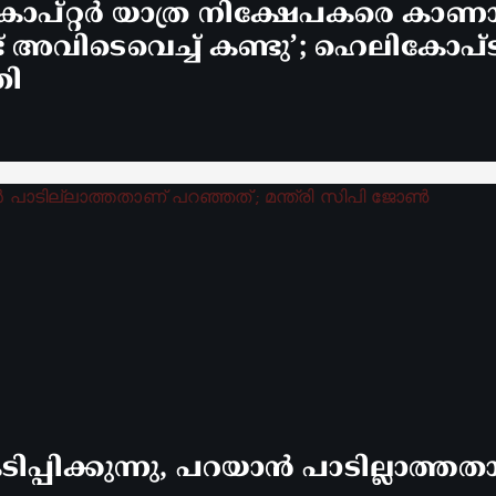
ോപ്റ്റർ യാത്ര നിക്ഷേപകരെ കാണാ
വിടെവെച്ച് കണ്ടു’; ഹെലികോപ്ടർ 
രി
പ്പിക്കുന്നു, പറയാൻ പാടില്ലാത്തതാ