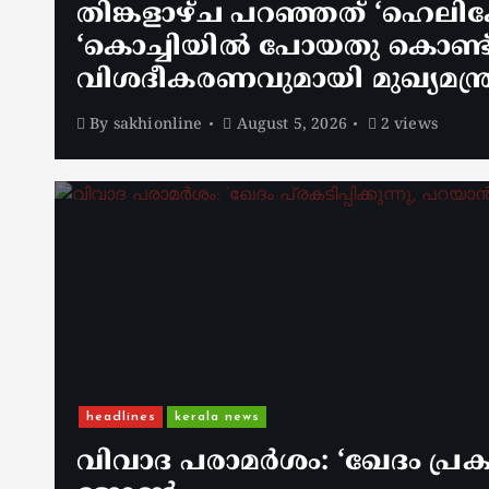
തിങ്കളാഴ്ച പറഞ്ഞത് ‘ഹെലിക
‘കൊച്ചിയിൽ പോയതു കൊണ്ട് അ
വിശദീകരണവുമായി മുഖ്യമന്ത്
By
sakhionline
August 5, 2026
2 views
headlines
kerala news
വിവാദ പരാമർശം: ‘ഖേദം പ്രകടി