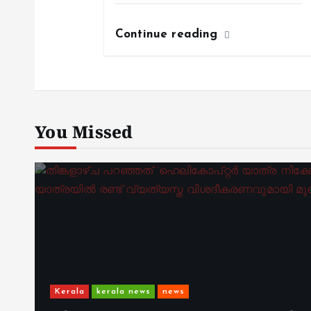
Continue reading
You Missed
Kerala
kerala news
news