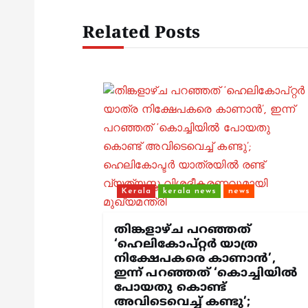
t
Related Posts
n
a
v
i
g
Kerala
kerala news
news
a
തിങ്കളാഴ്ച പറഞ്ഞത്
‘ഹെലികോപ്റ്റർ യാത്ര
നിക്ഷേപകരെ കാണാൻ’,
t
ഇന്ന് പറഞ്ഞത് ‘കൊച്ചിയിൽ
പോയതു കൊണ്ട്
അവിടെവെച്ച് കണ്ടു’;