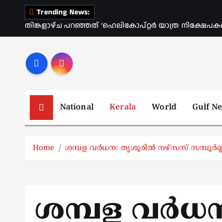
S
Trending News:
k
തിങ്കളാഴ്ച പറഞ്ഞത് ‘ഹെലികോപ്റ്റർ യാത്ര നിക്ഷേപക
i
p
t
o
c
o
National
Kerala
World
Gulf N
n
t
e
Home
ശമ്പള വർധന: തൃശൂരിൽ നഴ്സസ് സമ്പൂർണ്
n
t
ശമ്പള വർധന