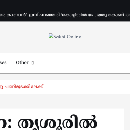
രെ കാണാൻ’, ഇന്ന് പറഞ്ഞത് ‘കൊച്ചിയിൽ പോയതു കൊണ്ട് അവിട
Online News Portal
ews
Other
ണ പണിമുടക്കിലേക്ക്
: തൃശൂരിൽ