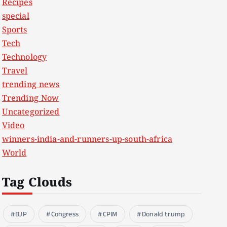
Recipes
special
Sports
Tech
Technology
Travel
trending news
Trending Now
Uncategorized
Video
winners-india-and-runners-up-south-africa
World
Tag Clouds
BJP
Congress
CPIM
Donald trump