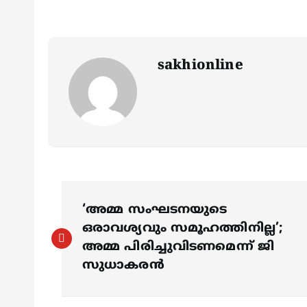
sakhionline
P
‘അമ്മ സംഘടനയുടെ
o
ഒരാവശ്യവും സമൂഹത്തിനില്ല’;
അമ്മ പിരിച്ചുവിടണമെന്ന് ജി
s
സുധാകരൻ