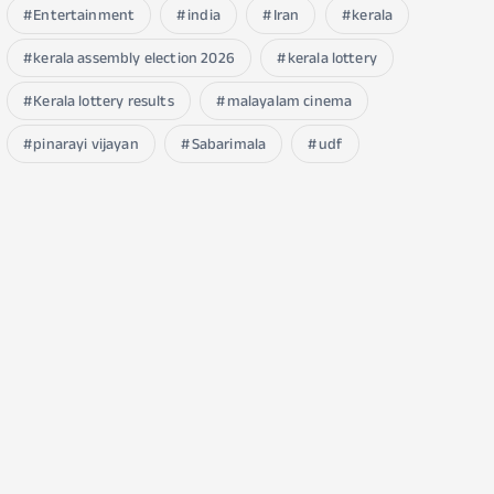
Entertainment
india
Iran
kerala
kerala assembly election 2026
kerala lottery
Kerala lottery results
malayalam cinema
pinarayi vijayan
Sabarimala
udf