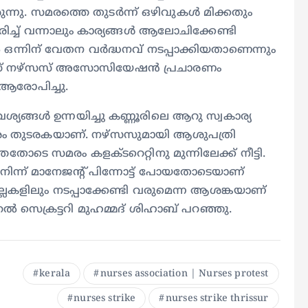
ുന്നു. സമരത്തെ തുടർന്ന് ഒഴിവുകൾ മിക്കതും
ിച്ച് വന്നാലും കാര്യങ്ങൾ ആലോചിക്കേണ്ടി
ിൽ ഒന്നിന് വേതന വർദ്ധനവ് നടപ്പാക്കിയതാണെന്നും
്റഡ് നഴ്സസ് അസോസിയേഷൻ പ്രചാരണം
 ആരോപിച്ചു.
്ങൾ ഉന്നയിച്ചു കണ്ണൂരിലെ ആറു സ്വകാര്യ
ം തുടരകയാണ്. നഴ്സസുമായി ആശുപത്രി
ോടെ സമരം കളക്ടറെറ്റിനു മുന്നിലേക്ക് നീട്ടി.
നിന്ന് മാനേജന്റ് പിന്നോട്ട് പോയതോടെയാണ്
ില്ലകളിലും നടപ്പാക്കേണ്ടി വരുമെന്ന ആശങ്കയാണ്
ൽ സെക്രട്ടറി മുഹമ്മദ് ശിഹാബ് പറഞ്ഞു.
kerala
nurses association | Nurses protest
nurses strike
nurses strike thrissur