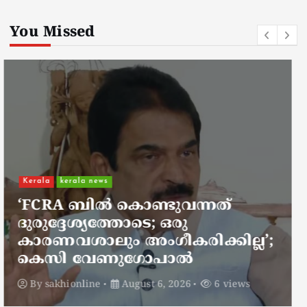
You Missed
Kerala
kerala news
ചാലിശേരിയില്‍ സര്‍ക്കാര്‍
ജനകീയ ആരോഗ്യകേന്ദ്രത്തില്‍
നഴ്സിന് അണലിയുടെ കടിയേറ്റു;
അണലിയുടെ കടിയേറ്റത്
ഡ്യൂട്ടിക്കിടെ
By
sakhionline
August 6, 2026
5 views