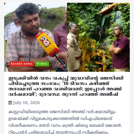
kerala news
Video
ഇടുക്കിയില്‍ വനം വകുപ്പ് യുവാവിന്റെ ജെസിബി
പിടിച്ചെടുത്ത സംഭവം; ’10 ദിവസം കഴിഞ്ഞ്
തരാമെന്ന് പറഞ്ഞ വണ്ടിയാണ്; ഇപ്പോള്‍ അഞ്ച്
വര്‍ഷമായി’; ദുരവസ്ഥ തുറന്ന് പറഞ്ഞ് അജീഷ്
July 10, 2026
കസ്റ്റഡിയിലെടുത്ത ജെസിബി അഞ്ച് വര്‍ഷമായിട്ടും
ഉടമയ്ക്ക് വിട്ടുകൊടുക്കാത്തതില്‍ ഡിഎഫ്ഒയോട്
വിശദീകരണം തേടി വനം മന്ത്രി ഷിബു ബേബി ജോണ്‍.
റിപ്പോര്‍ട്ട് പരിശോധിച്ച് തുടര്‍നടപടി സ്വീകരിക്കും.