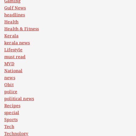
Gaming
Gulf News
headlines
Health
Health & Fitness
Kerala
kerala news
Lifestyle
must read
MVD
National
news
Obit
police
political news
Recipes
special
Sports
Tech
Technology