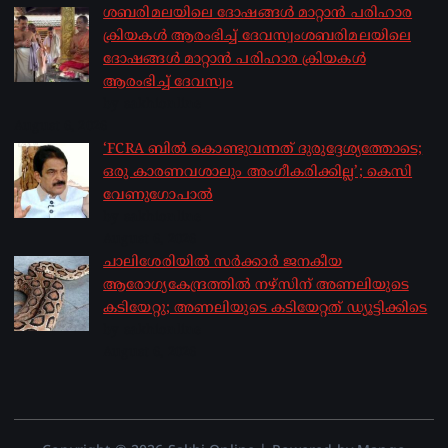
ശബരിമലയിലെ ദോഷങ്ങൾ മാറ്റാൻ പരിഹാര
ക്രിയകൾ ആരംഭിച്ച് ദേവസ്വംശബരിമലയിലെ
ദോഷങ്ങൾ മാറ്റാൻ പരിഹാര ക്രിയകൾ
ആരംഭിച്ച് ദേവസ്വം
by sakhionline
August 6, 2026
‘FCRA ബിൽ കൊണ്ടുവന്നത് ദുരുദ്ദേശ്യത്തോടെ;
ഒരു കാരണവശാലും അം​ഗീകരിക്കില്ല’; കെസി
വേണു​ഗോപാൽ
by sakhionline
August 6, 2026
ചാലിശേരിയില്‍ സര്‍ക്കാര്‍ ജനകീയ
ആരോഗ്യകേന്ദ്രത്തില്‍ നഴ്സിന് അണലിയുടെ
കടിയേറ്റു; അണലിയുടെ കടിയേറ്റത് ഡ്യൂട്ടിക്കിടെ
by sakhionline
August 6, 2026