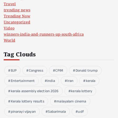
Travel
trending news
Trending Now
Uncategorized
Video
winners-india-and-runners-up-south-africa
World
Tag Clouds
BJP
Congress
CPIM
Donald trump
Entertainment
india
Iran
kerala
kerala assembly election 2026
kerala lottery
Kerala lottery results
malayalam cinema
pinarayi vijayan
Sabarimala
udf