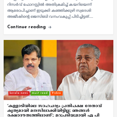
റിസര്‍വ് ഫോറസ്റ്റില്‍ അതിക്രമിച്ച് കയറിയെന്ന്
ആരോപിച്ചാണ് ഇടുക്കി കഞ്ഞിക്കുഴി സ്വദേശി
അജീഷിന്റെ ജെസിബി വനംവകുപ്പ് പിടിച്ചിട്ടത്.…
Continue reading
kerala news
must read
Video
‘കള്ളാടിയിലെ സാഹചര്യം പ്രതിപക്ഷ നേതാവ്
കൃത്യമായി മനസിലാക്കിയിട്ടില്ല; ഞങ്ങള്‍
രക്ഷാദൗത്യത്തിലാണ്’; മറുപടിയുമായി എ പി