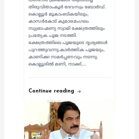
പരിഹാര ക്രിയകൾ ആരംഭിച്ച്
തിരുവിതാംകൂർ ദേവസ്വം ബോർഡ്.
കൊല്ലൂർ മൂകാംബികയിലും,
കാസർകോട് കുമാരമംഗലം
സുബ്രഹ്മണ്യ സ്വാമി ക്ഷേത്രത്തിലും
പ്രത്യേക പൂജ നടത്തി.
ക്ഷേത്രത്തിലെ പൂജയുടെ ദൃശ്യങ്ങൾ
പുറത്തുവന്നു.കാർത്തിക പൂജയും,
കാണിക്ക സമർപ്പണവും നടന്നു.
കൊല്ലൂരിൽ മണി, നാക്ക്,…
Continue reading