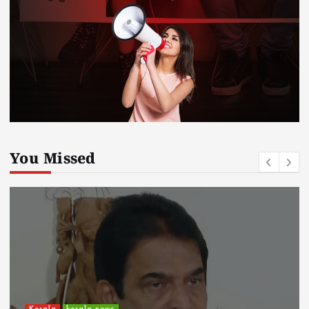
You Missed
Kerala
kerala news