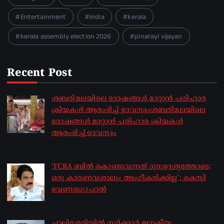
Entertainment
india
kerala
kerala assembly election 2026
pinarayi vijayan
Recent Post
ശബരിമലയിലെ ദോഷങ്ങൾ മാറ്റാൻ പരിഹാര
ക്രിയകൾ ആരംഭിച്ച് ദേവസ്വംശബരിമലയിലെ
ദോഷങ്ങൾ മാറ്റാൻ പരിഹാര ക്രിയകൾ
ആരംഭിച്ച് ദേവസ്വം
by sakhionline
August 6, 2026
‘FCRA ബിൽ കൊണ്ടുവന്നത് ദുരുദ്ദേശ്യത്തോടെ;
ഒരു കാരണവശാലും അം​ഗീകരിക്കില്ല’; കെസി
വേണു​ഗോപാൽ
by sakhionline
August 6, 2026
ചാലിശേരിയില്‍ സര്‍ക്കാര്‍ ജനകീയ