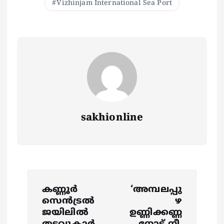
Vizhinjam International Sea Port
sakhionline
P
കണ്ണൂർ
‘അമ്പലപ്പു
o
സെൻട്രൽ
ഴ
ജയിലിൽ
ഉണ്ണിക്കണ്ണ