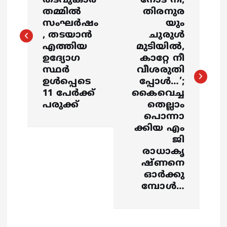
s
തടവുകാർ
നോട് നീ,
തമ്മിൽ
തിരനുര
സംഘർഷം
യും
t
, തടയാൻ
ചുരുള്‍
എത്തിയ
മുടിയില്‍,
n
ഉദ്യോഗ
കാറ്റേ നീ
സ്ഥർ
വീശരുതി
a
ഉൾപ്പെടെ
പ്പോള്‍…’;
11 പേർക്ക്
കൈവെച്ച
v
പരുക്ക്
തെല്ലാം
പൊന്നാ
i
ക്കിയ എം
ജി
g
രാധാകൃ
ഷ്ണനെ
a
ഓര്‍ക്കു
മ്പോള്‍…
t