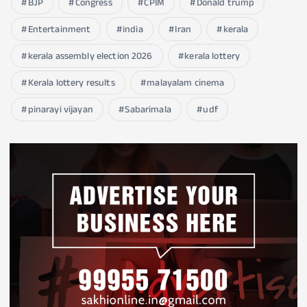
BJP
Congress
CPIM
Donald trump
Entertainment
india
Iran
kerala
kerala assembly election 2026
kerala lottery
Kerala lottery results
malayalam cinema
pinarayi vijayan
Sabarimala
udf