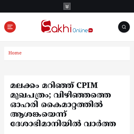
S
k
i
p
t
o
Online News Portal
c
o
Home
n
t
e
n
മലക്കം മറിഞ്ഞ് CPIM
t
മുഖപത്രം; വിഴിഞ്ഞത്തെ
ഓഹരി കൈമാറ്റത്തിൽ
ആശങ്കയെന്ന്
ദേശാഭിമാനിയിൽ വാർത്ത