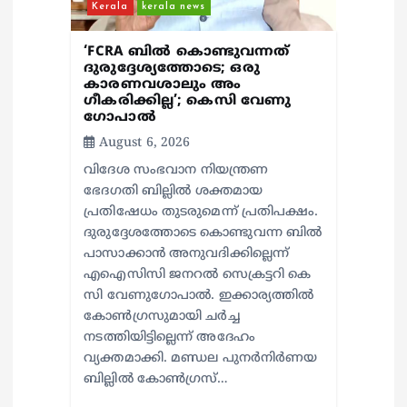
Kerala
kerala news
‘FCRA ബിൽ കൊണ്ടുവന്നത്
ദുരുദ്ദേശ്യത്തോടെ; ഒരു
കാരണവശാലും അം​
ഗീകരിക്കില്ല’; കെസി വേണു​
ഗോപാൽ
August 6, 2026
വിദേശ സംഭവാന നിയന്ത്രണ
ഭേദഗതി ബില്ലിൽ ശക്തമായ
പ്രതിഷേധം തുടരുമെന്ന് പ്രതിപക്ഷം.
ദുരുദ്ദേശത്തോടെ കൊണ്ടുവന്ന ബിൽ
പാസാക്കാൻ അനുവദിക്കില്ലെന്ന്
എഐസിസി ജനറൽ സെക്രട്ടറി കെ
സി വേണുഗോപാൽ. ഇക്കാര്യത്തിൽ
കോൺഗ്രസുമായി ചർച്ച
നടത്തിയിട്ടില്ലെന്ന് അദേഹം
വ്യക്തമാക്കി. മണ്ഡല പുനർനിർണയ
ബില്ലിൽ കോൺഗ്രസ്…