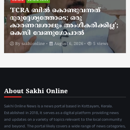
ചാലിശേരിയില്‍ സര്‍ക്കാര്‍
ജനകീയ ആരോഗ്യകേന്ദ്രത്തില്‍
നഴ്സിന് അണലിയുടെ കടിയേറ്റു;
അണലിയുടെ കടിയേറ്റത്
ഡ്യൂട്ടിക്കിടെ
By
sakhionline
August 6, 2026
4 views
About Sakhi Online
Sakhi Online News is a news portal based in Kottayam, Kerala.
Established in 2018, it serves as a digital platform providing news
and updates on a variety of topics relevant to the local community
and beyond. The portal likely covers a wide range of news categories,