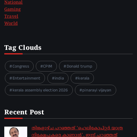
National
Gaming
Travel
World
Tag Clouds
Congress
CPIM
Donald trump
Entertainment
india
kerala
kerala assembly election 2026
pinarayi vijayan
Recent Post
തിങ്കളാഴ്ച പറഞ്ഞത് ‘ഹെലികോപ്റ്റർ യാത്ര
നിക്ഷേപകരെ കാണാൻ’, ഇന്ന് പറഞ്ഞത്