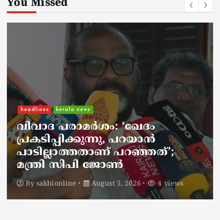
You Missed
headlines
kerala news
വിവാദ പരാമർശം: ‘ഖേദം
പ്രകടിപ്പിക്കുന്നു, പറയാൻ
പാടില്ലാത്തതാണ് പറഞ്ഞത്’;
മന്ത്രി സിപി ജോൺ
By
sakhionline
August 5, 2026
4 views