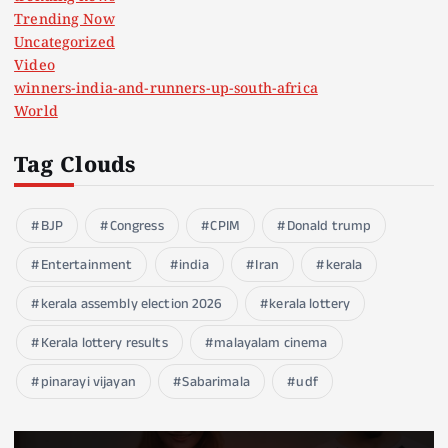
Trending Now
Uncategorized
Video
winners-india-and-runners-up-south-africa
World
Tag Clouds
BJP
Congress
CPIM
Donald trump
Entertainment
india
Iran
kerala
kerala assembly election 2026
kerala lottery
Kerala lottery results
malayalam cinema
pinarayi vijayan
Sabarimala
udf