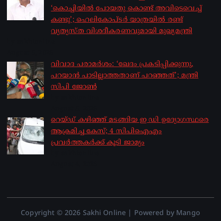
‘കൊച്ചിയിൽ പോയതു കൊണ്ട് അവിടെവെച്ച്
കണ്ടു’; ഹെലികോപ്ടർ യാത്രയിൽ രണ്ട്
വ്യത്യസ്ത വിശദീകരണവുമായി മുഖ്യമന്ത്രി
by sakhionline
August 5, 2026
വിവാദ പരാമർശം: ‘ഖേദം പ്രകടിപ്പിക്കുന്നു,
പറയാൻ പാടില്ലാത്തതാണ് പറഞ്ഞത്’; മന്ത്രി
സിപി ജോൺ
by sakhionline
August 5, 2026
റെയ്ഡ് കഴിഞ്ഞ് മടങ്ങിയ ഇ ഡി ഉദ്യോഗസ്ഥരെ
ആക്രമിച്ച കേസ്; 4 സിപിഐഎം
പ്രവർത്തകർക്ക് കൂടി ജാമ്യം
by sakhionline
August 4, 2026
Copyright © 2026 Sakhi Online | Powered by Mango