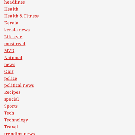
headlines
Health
Health & Fitness
Kerala
kerala news
Lifestyle
must read
MVD
National
news
Obit
police
political news
Recipes
special
Sports
Tech
Technology
Travel
trending news