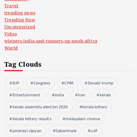
Travel
trending news
Trending Now
Uncategorized
Video
winners-india-and-runners-up-south-africa
World
Tag Clouds
BJP
Congress
CPIM
Donald trump
Entertainment
india
Iran
kerala
kerala assembly election 2026
kerala lottery
Kerala lottery results
malayalam cinema
pinarayi vijayan
Sabarimala
udf