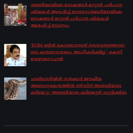
ശബരിമലയിലെ ദോഷങ്ങൾ മാറ്റാൻ പരിഹാര
ക്രിയകൾ ആരംഭിച്ച് ദേവസ്വംശബരിമലയിലെ
ദോഷങ്ങൾ മാറ്റാൻ പരിഹാര ക്രിയകൾ
ആരംഭിച്ച് ദേവസ്വം
by sakhionline
August 6, 2026
‘FCRA ബിൽ കൊണ്ടുവന്നത് ദുരുദ്ദേശ്യത്തോടെ;
ഒരു കാരണവശാലും അം​ഗീകരിക്കില്ല’; കെസി
വേണു​ഗോപാൽ
by sakhionline
August 6, 2026
ചാലിശേരിയില്‍ സര്‍ക്കാര്‍ ജനകീയ
ആരോഗ്യകേന്ദ്രത്തില്‍ നഴ്സിന് അണലിയുടെ
കടിയേറ്റു; അണലിയുടെ കടിയേറ്റത് ഡ്യൂട്ടിക്കിടെ
by sakhionline
August 6, 2026