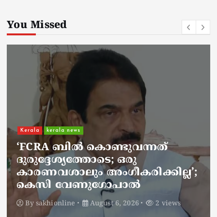
You Missed
Kerala
kerala news
‘FCRA ബിൽ കൊണ്ടുവന്നത്
ദുരുദ്ദേശ്യത്തോടെ; ഒരു
കാരണവശാലും അം​ഗീകരിക്കില്ല’;
കെസി വേണു​ഗോപാൽ
By
sakhionline
August 6, 2026
2 views