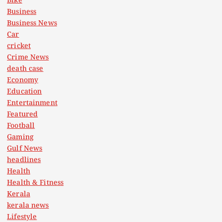
Bike
p
Business
Business News
a
Car
cricket
g
Crime News
death case
i
Economy
Education
n
Entertainment
Featured
a
Football
Gaming
t
Gulf News
headlines
Health
i
Health & Fitness
Kerala
o
kerala news
Lifestyle