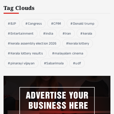
Tag Clouds
BJP
Congress
CPIM
Donald trump
Entertainment
india
Iran
kerala
kerala assembly election 2026
kerala lottery
Kerala lottery results
malayalam cinema
pinarayi vijayan
Sabarimala
udf