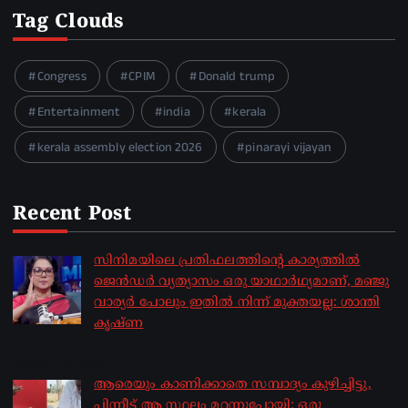
Tag Clouds
Congress
CPIM
Donald trump
Entertainment
india
kerala
kerala assembly election 2026
pinarayi vijayan
Recent Post
സിനിമയിലെ പ്രതിഫലത്തിന്റെ കാര്യത്തില്‍
ജെന്‍ഡര്‍ വ്യത്യാസം ഒരു യാഥാര്‍ഥ്യമാണ്, മഞ്ജു
വാര്യര്‍ പോലും ഇതില്‍ നിന്ന് മുക്തയല്ല: ശാന്തി
കൃഷ്ണ
by sakhionline
August 10, 2026
ആരെയും കാണിക്കാതെ സമ്പാദ്യം കുഴിച്ചിട്ടു,
പിന്നീട് ആ സ്ഥലം മറന്നുപോയി; ഒരു