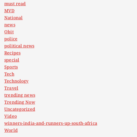
n
must read
MVD
National
news
Obit
police
political news
Recipes
special
Sports
Tech
Technology
Travel
trending news
Trending Now
Uncategorized
Video
winners-india-and-runners-up-south-africa
World