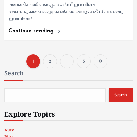
അമേരിക്കയ്‌ക്കൊപ്പം ചേർന്ന് ഇറാനിലെ
ഭരണകൂടത്തെ തച്ചുതകർക്കുമെന്നും കട്‌സ് പറഞ്ഞു.
ഇറാനിയൻ…
Continue reading
1
2
…
5
P
Search
o
s
Search
t
Explore Topics
s
Auto