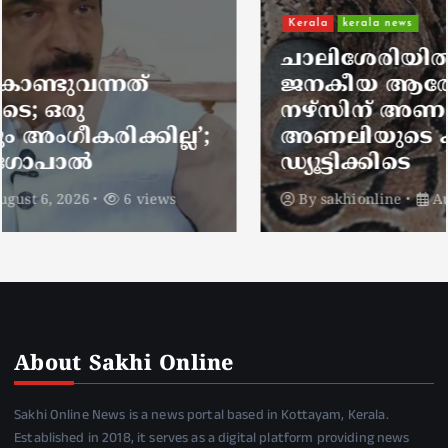
Kerala
kerala news
ചാലിശേരിയില്‍ സര്‍ക്കാര്‍
ജനകീയ ആരോഗ്യകേന്ദ്രത്തില്‍
നഴ്സിന് അണലിയുടെ കടിയേറ്റു;
അണലിയുടെ കടിയേറ്റത്
ഡ്യൂട്ടിക്കിടെ
By
sakhionline
August 6, 2026
5 views
About Sakhi Online
Sakhi Online News is a news portal based in Kottayam, Kerala.
Established in 2018, it serves as a digital platform providing news