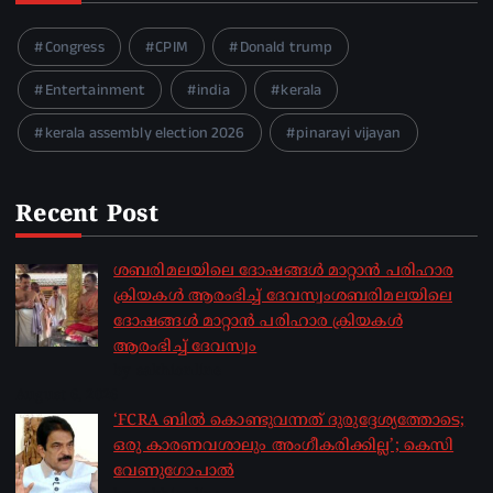
Congress
CPIM
Donald trump
Entertainment
india
kerala
kerala assembly election 2026
pinarayi vijayan
Recent Post
ശബരിമലയിലെ ദോഷങ്ങൾ മാറ്റാൻ പരിഹാര
ക്രിയകൾ ആരംഭിച്ച് ദേവസ്വംശബരിമലയിലെ
ദോഷങ്ങൾ മാറ്റാൻ പരിഹാര ക്രിയകൾ
ആരംഭിച്ച് ദേവസ്വം
by sakhionline
August 6, 2026
‘FCRA ബിൽ കൊണ്ടുവന്നത് ദുരുദ്ദേശ്യത്തോടെ;
ഒരു കാരണവശാലും അം​ഗീകരിക്കില്ല’; കെസി
വേണു​ഗോപാൽ