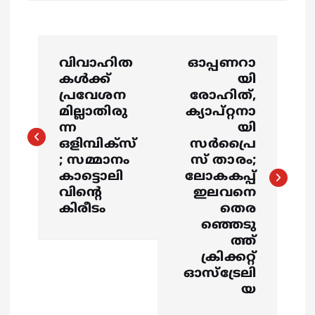
P
വിവാഹിത
ഓപ്പണറാ
o
കള്‍ക്ക്
യി
പ്രവേശന
രോഹിത്,
s
മില്ലാതിരു
ക്യാപ്റ്റനാ
ന്ന
യി
ഒളിമ്പിക്സ്
സര്‍പ്രൈ
t
; സമ്മാനം
സ് താരം;
കാട്ടൊലി
ലോകകപ്പ്
n
വിന്‍റെ
ഇലവനെ
കിരീടം
തെര‍
a
ഞ്ഞെടു
ത്ത്
v
ക്രിക്കറ്റ്
ഓസ്ട്രേലി
i
യ