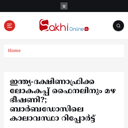
S
k
i
p
t
o
Online News Portal
c
o
Home
n
t
e
n
ഇന്ത്യ-ദക്ഷിണാഫ്രിക്ക
t
ലോകകപ്പ് ഫൈനലിനും മഴ
ഭീഷണി?;
ബാര്‍ബഡോസിലെ
കാലാവസ്ഥാ റിപ്പോര്‍ട്ട്