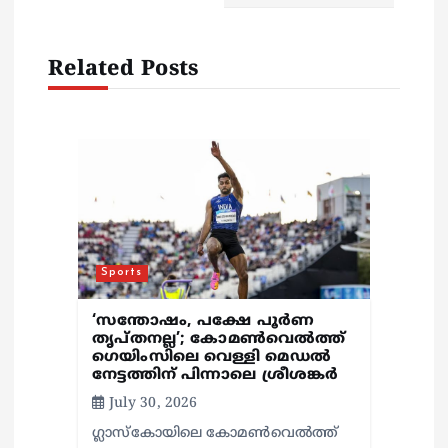
g
a
Related Posts
t
i
o
n
Sports
‘സന്തോഷം, പക്ഷേ പൂര്‍ണ
തൃപ്തനല്ല’; കോമണ്‍വെല്‍ത്ത്
ഗെയിംസിലെ വെള്ളി മെഡല്‍
നേട്ടത്തിന് പിന്നാലെ ശ്രീശങ്കര്‍
July 30, 2026
ഗ്ലാസ്‌കോയിലെ കോമണ്‍വെല്‍ത്ത്