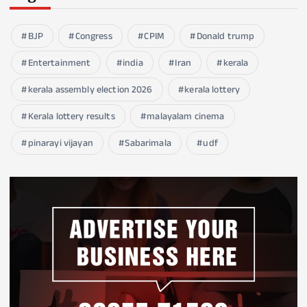
BJP
Congress
CPIM
Donald trump
Entertainment
india
Iran
kerala
kerala assembly election 2026
kerala lottery
Kerala lottery results
malayalam cinema
pinarayi vijayan
Sabarimala
udf