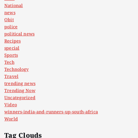
National
news
Obit
police
political news
Recipes
special
Sports
Tech
Technology
Travel
trending news
Trending Now
Uncategorized
Video
winners-india-and-runners-up-south-africa
World
Tag Clouds