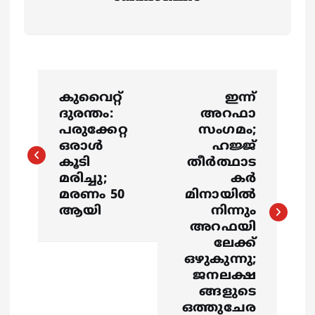
P
കുവൈറ്റ്
ഇന്ന്
o
ദുരന്തം:
അറഫാ
പരുക്കേറ്റ
സംഗമം;
s
ഒരാൾ
ഹജ്ജ്
കൂടി
തീർത്ഥാട
മരിച്ചു;
കർ
t
മരണം 50
മിനായിൽ
ആയി
നിന്നും
n
അറഫയി
ലേക്ക്
a
ഒഴുകുന്നു;
ജനലക്ഷ
v
ങ്ങളുടെ
ഒത്തുചേര