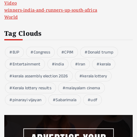
Video
winners-india-and-runners-up-south-africa
World
Tag Clouds
BJP
Congress
CPIM
Donald trump
Entertainment
india
Iran
kerala
kerala assembly election 2026
kerala lottery
Kerala lottery results
malayalam cinema
pinarayi vijayan
Sabarimala
udf