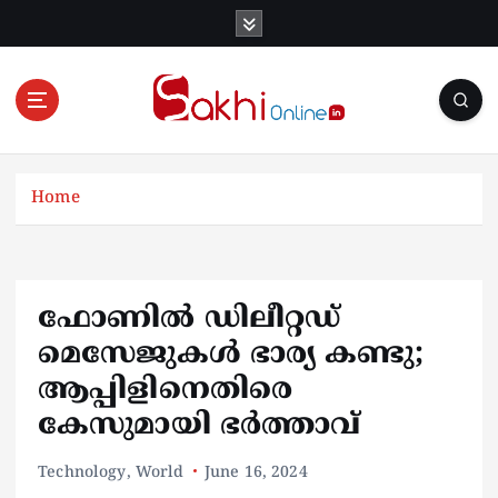
S
k
i
p
t
o
Online News Portal
c
o
Home
n
t
e
n
ഫോണില്‍ ഡിലീറ്റഡ്
t
മെസേജുകള്‍ ഭാര്യ കണ്ടു;
ആപ്പിളിനെതിരെ
കേസുമായി ഭര്‍ത്താവ്
Technology
,
World
June 16, 2024