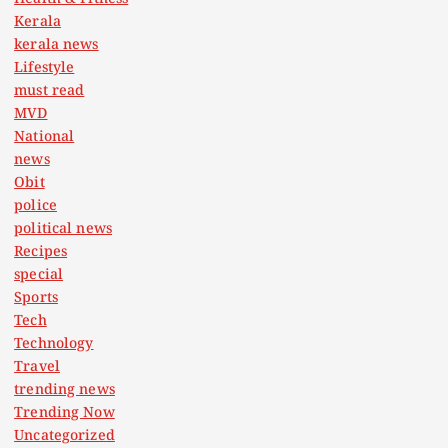
Kerala
kerala news
Lifestyle
must read
MVD
National
news
Obit
police
political news
Recipes
special
Sports
Tech
Technology
Travel
trending news
Trending Now
Uncategorized