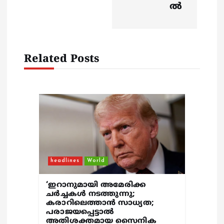
i
ൽ
g
a
Related Posts
t
i
o
n
headlines
World
‘ഇറാനുമായി അമേരിക്ക
ചര്‍ച്ചകള്‍ നടത്തുന്നു;
കരാറിലെത്താന്‍ സാധ്യത;
പരാജയപ്പെട്ടാല്‍
അതിശക്തമായ സൈനിക