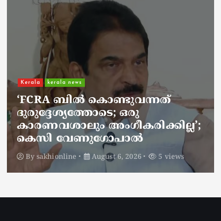
Kerala
kerala news
ചാലിശേരിയില്‍ സര്‍ക്കാര്‍
ജനകീയ ആരോഗ്യകേന്ദ്രത്തില്‍
നഴ്സിന് അണലിയുടെ കടിയേറ്റു;
അണലിയുടെ കടിയേറ്റത്
ഡ്യൂട്ടിക്കിടെ
By
sakhionline
August 6, 2026
5 views