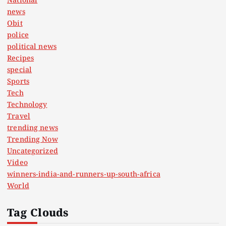
National
news
Obit
police
political news
Recipes
special
Sports
Tech
Technology
Travel
trending news
Trending Now
Uncategorized
Video
winners-india-and-runners-up-south-africa
World
Tag Clouds