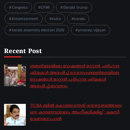
Congress
CPIM
Donald trump
Entertainment
india
kerala
kerala assembly election 2026
pinarayi vijayan
Recent Post
ശബരിമലയിലെ ദോഷങ്ങൾ മാറ്റാൻ പരിഹാര
ക്രിയകൾ ആരംഭിച്ച് ദേവസ്വംശബരിമലയിലെ
ദോഷങ്ങൾ മാറ്റാൻ പരിഹാര ക്രിയകൾ
ആരംഭിച്ച് ദേവസ്വം
by sakhionline
August 6, 2026
‘FCRA ബിൽ കൊണ്ടുവന്നത് ദുരുദ്ദേശ്യത്തോടെ;
ഒരു കാരണവശാലും അം​ഗീകരിക്കില്ല’; കെസി
വേണു​ഗോപാൽ
by sakhionline