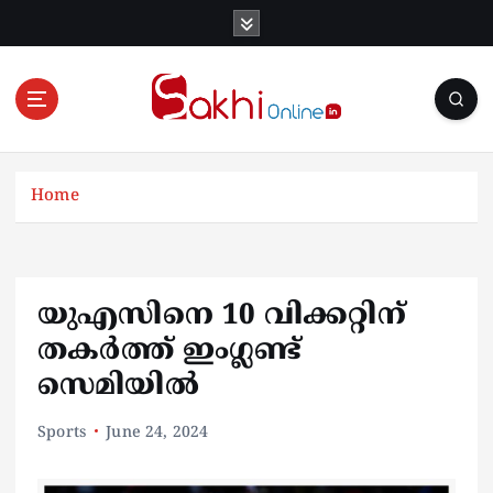
S
k
i
p
t
o
Online News Portal
c
o
Home
n
t
e
n
യുഎസിനെ 10 വിക്കറ്റിന്
t
തകർത്ത് ഇം​ഗ്ലണ്ട്
സെമിയിൽ
Sports
June 24, 2024