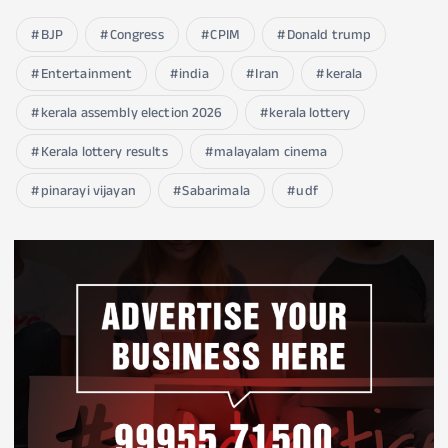
BJP
Congress
CPIM
Donald trump
Entertainment
india
Iran
kerala
kerala assembly election 2026
kerala lottery
Kerala lottery results
malayalam cinema
pinarayi vijayan
Sabarimala
udf