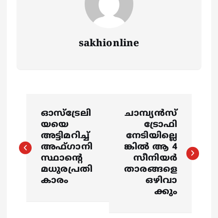
sakhionline
P
ഓസ്ട്രേലി
ചാമ്പ്യൻസ്
o
യയെ
ട്രോഫി
അട്ടിമറിച്ച്
നേടിയില്ലെ
s
അഫ്ഗാനി
ങ്കിൽ ആ 4
സ്ഥാന്‍റെ
സീനിയർ
മധുരപ്രതി
താരങ്ങളെ
t
കാരം
ഒഴിവാ
ക്കും
n