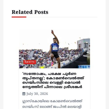
a
v
Related Posts
i
g
a
t
Sports
i
‘സന്തോഷം, പക്ഷേ പൂര്‍ണ
തൃപ്തനല്ല’; കോമണ്‍വെല്‍ത്ത്
ഗെയിംസിലെ വെള്ളി മെഡല്‍
o
നേട്ടത്തിന് പിന്നാലെ ശ്രീശങ്കര്‍
July 30, 2026
n
ഗ്ലാസ്‌കോയിലെ കോമണ്‍വെല്‍ത്ത്
ഗെയിംസ് ലോങ്ങ് ജംപില്‍ മലയാളി