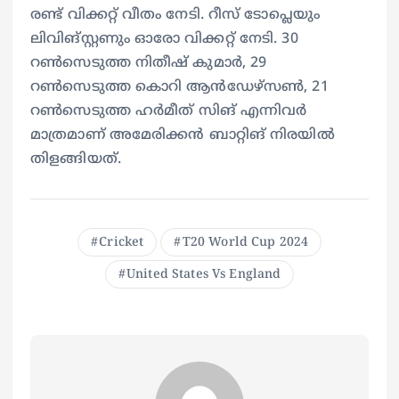
രണ്ട് വിക്കറ്റ് വീതം നേടി. റീസ് ടോപ്ലെയും
ലിവിങ്സ്റ്റണും ഓരോ വിക്കറ്റ് നേടി. 30
റൺസെടുത്ത നിതീഷ് കുമാർ, 29
റൺസെടുത്ത കൊറി ആൻഡേഴ്സൺ, 21
റൺസെടുത്ത ഹർമീത് സിങ് എന്നിവർ
മാത്രമാണ് അമേരിക്കൻ ബാറ്റിങ് നിരയിൽ
തിളങ്ങിയത്.
Cricket
T20 World Cup 2024
United States Vs England