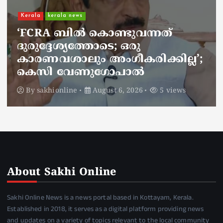
Kerala
kerala news
ചാലിശേരിയില്‍ സര്‍ക്കാര്‍
ജനകീയ ആരോഗ്യകേന്ദ്രത്തില്‍
നഴ്സിന് അണലിയുടെ കടിയേറ്റു;
അണലിയുടെ കടിയേറ്റത്
ഡ്യൂട്ടിക്കിടെ
By
sakhionline
August 6, 2026
4 views
About Sakhi Online
Sakhi Online News is a news portal based in Kottayam, Kerala.
Established in 2018, it serves as a digital platform providing news
and updates on a variety of topics relevant to the local community