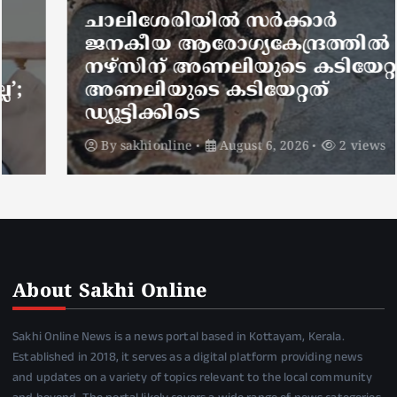
ചാലിശേരിയില്‍ സര്‍ക്കാര്‍
ജനകീയ ആരോഗ്യകേന്ദ്രത്തില്‍
നഴ്സിന് അണലിയുടെ കടിയേറ്റു;
അണലിയുടെ കടിയേറ്റത്
ഡ്യൂട്ടിക്കിടെ
By
sakhionline
August 6, 2026
2 views
About Sakhi Online
Sakhi Online News is a news portal based in Kottayam, Kerala.
Established in 2018, it serves as a digital platform providing news
and updates on a variety of topics relevant to the local community