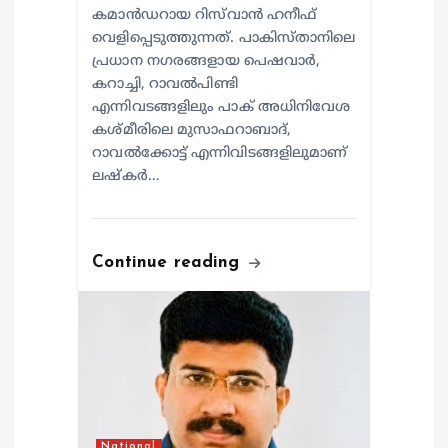
കമാൻഡറായ റിസ്‌വാൻ ഹനീഫ്
വെളിപ്പെടുത്തുന്നത്. പാകിസ്താനിലെ
പ്രധാന നഗരങ്ങളായ പെഷവാർ,
കറാച്ചി, റാവൽപിണ്ടി
എന്നിവടങ്ങളിലും പാക് അധിനിവേശ
കശ്മീരിലെ മുസാഫറാബാദ്,
റാവൽക്കോട്ട് എന്നിവിടങ്ങളിലുമാണ്
ലഷ്കർ…
Continue reading
National