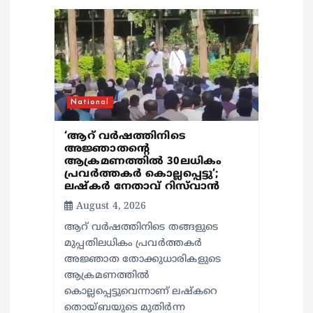
g
a
t
i
National
o
‘ആറ് വർഷത്തിനിടെ
അജ്ഞാതന്റെ
ആക്രമണത്തിൽ 30ലധികം
n
പ്രവർത്തകർ കൊല്ലപ്പെ‍ട്ടു’;
ലഷ്കർ നേതാവ് റിസ്‌വാൻ
August 4, 2026
ആറ് വർഷത്തിനിടെ തങ്ങളുടെ
മുപ്പതിലധികം പ്രവർത്തകർ
അജ്ഞാത തോക്കുധാരികളുടെ
ആക്രമണത്തിൽ
കൊല്ലപ്പെട്ടുവെന്നാണ് ലഷ്കറെ
തൊയ്ബയുടെ മുതിർന്ന