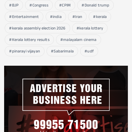
BJP
Congress
CPIM
Donald trump
Entertainment
india
Iran
kerala
kerala assembly election 2026
kerala lottery
Kerala lottery results
malayalam cinema
pinarayi vijayan
Sabarimala
udf