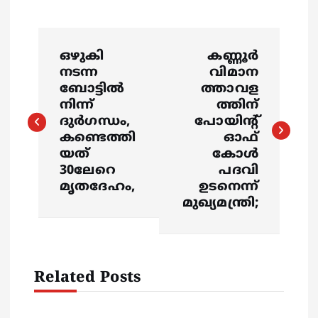
P
ഒഴുകി
കണ്ണൂർ
o
നടന്ന
വിമാന
ബോട്ടിൽ
ത്താവള
s
നിന്ന്
ത്തിന്
ദുർഗന്ധം,
പോയിന്‍റ്
കണ്ടെത്തി
ഓഫ്
t
യത്
കോൾ
30ലേറെ
പദവി
n
മൃതദേഹം,
ഉടനെന്ന്
മുഖ്യമന്ത്രി;
a
v
Related Posts
i