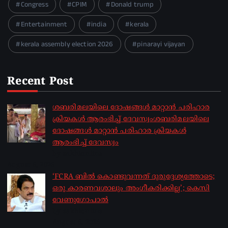
Congress
CPIM
Donald trump
Entertainment
india
kerala
kerala assembly election 2026
pinarayi vijayan
Recent Post
ശബരിമലയിലെ ദോഷങ്ങൾ മാറ്റാൻ പരിഹാര
ക്രിയകൾ ആരംഭിച്ച് ദേവസ്വംശബരിമലയിലെ
ദോഷങ്ങൾ മാറ്റാൻ പരിഹാര ക്രിയകൾ
ആരംഭിച്ച് ദേവസ്വം
by sakhionline
August 6, 2026
‘FCRA ബിൽ കൊണ്ടുവന്നത് ദുരുദ്ദേശ്യത്തോടെ;
ഒരു കാരണവശാലും അം​ഗീകരിക്കില്ല’; കെസി
വേണു​ഗോപാൽ
by sakhionline
August 6, 2026