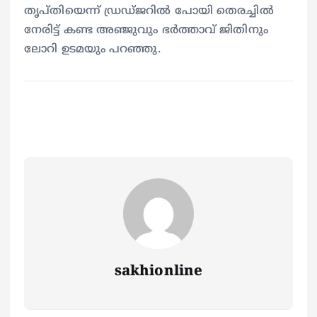
തൃപ്തിയെന്ന് ഡ്രഡ്‍ജറിൽ പോയി തെരച്ചിൽ
നേരിട്ട് കണ്ട അഞ്ജുവും ഭർത്താവ് ജിതിനും
ലോറി ഉടമയും പറഞ്ഞു.
sakhionline