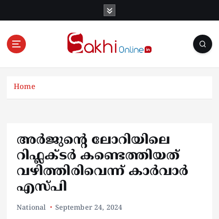
S
k
i
p
t
o
Online News Portal
c
o
Home
n
t
e
n
അർജുന്‍റെ ലോറിയിലെ
t
റിഫ്ലക്ടർ കണ്ടെത്തിയത്
വഴിത്തിരിവെന്ന് കാർവാർ
എസ്പി
National
September 24, 2024