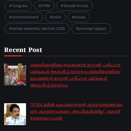
Congress
CPIM
Donald trump
Entertainment
india
kerala
kerala assembly election 2026
pinarayi vijayan
Recent Post
ശബരിമലയിലെ ദോഷങ്ങൾ മാറ്റാൻ പരിഹാര
ക്രിയകൾ ആരംഭിച്ച് ദേവസ്വംശബരിമലയിലെ
ദോഷങ്ങൾ മാറ്റാൻ പരിഹാര ക്രിയകൾ
ആരംഭിച്ച് ദേവസ്വം
by sakhionline
August 6, 2026
‘FCRA ബിൽ കൊണ്ടുവന്നത് ദുരുദ്ദേശ്യത്തോടെ;
ഒരു കാരണവശാലും അം​ഗീകരിക്കില്ല’; കെസി
വേണു​ഗോപാൽ
by sakhionline