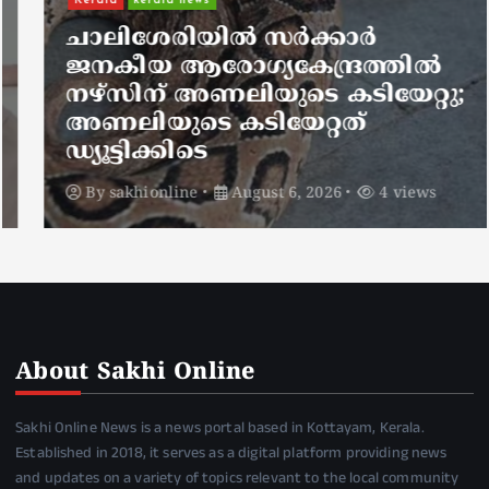
Kerala
kerala news
ചാലിശേരിയില്‍ സര്‍ക്കാര്‍
ജനകീയ ആരോഗ്യകേന്ദ്രത്തില്‍
നഴ്സിന് അണലിയുടെ കടിയേറ്റു;
അണലിയുടെ കടിയേറ്റത്
ഡ്യൂട്ടിക്കിടെ
By
sakhionline
August 6, 2026
4 views
About Sakhi Online
Sakhi Online News is a news portal based in Kottayam, Kerala.
Established in 2018, it serves as a digital platform providing news
and updates on a variety of topics relevant to the local community