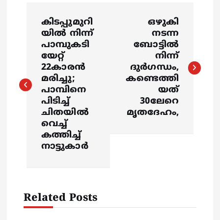
P
കിടപ്പുമുറി
ഒഴുകി
o
യിൽ നിന്ന്
നടന്ന
പാമ്പുകടി
ബോട്ടിൽ
s
യേറ്റ്
നിന്ന്
22കാരൻ
ദുർഗന്ധം,
മരിച്ചു;
കണ്ടെത്തി
t
പാമ്പിനെ
യത്
പിടിച്ച്
30ലേറെ
n
ചിതയിൽ
മൃതദേഹം,
വെച്ച്
a
കത്തിച്ച്
നാട്ടുകാർ
v
i
Related Posts
g