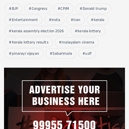
BJP
Congress
CPIM
Donald trump
Entertainment
india
Iran
kerala
kerala assembly election 2026
kerala lottery
Kerala lottery results
malayalam cinema
pinarayi vijayan
Sabarimala
udf