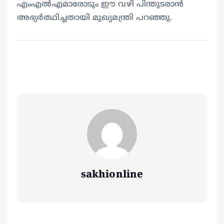
എംഎൽഎമാരോടും ഈ വഴി പിന്തുടരാൻ
അഭ്യർത്ഥിച്ചതായി മുഖ്യമന്ത്രി പറഞ്ഞു.
sakhionline