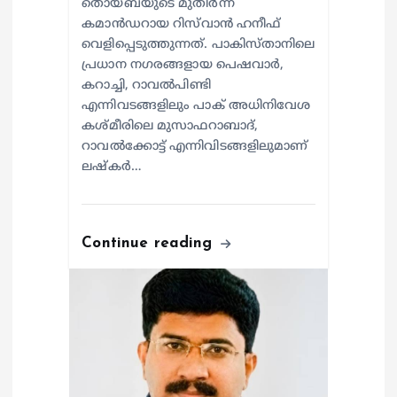
തൊയ്ബയുടെ മുതിർന്ന
കമാൻഡറായ റിസ്‌വാൻ ഹനീഫ്
വെളിപ്പെടുത്തുന്നത്. പാകിസ്താനിലെ
പ്രധാന നഗരങ്ങളായ പെഷവാർ,
കറാച്ചി, റാവൽപിണ്ടി
എന്നിവടങ്ങളിലും പാക് അധിനിവേശ
കശ്മീരിലെ മുസാഫറാബാദ്,
റാവൽക്കോട്ട് എന്നിവിടങ്ങളിലുമാണ്
ലഷ്കർ…
Continue reading