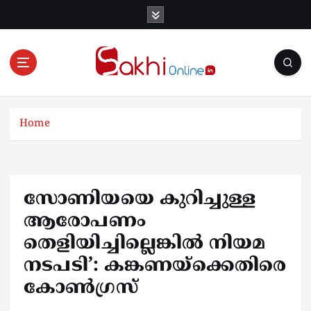
S
k
i
p
t
o
Online News Portal
c
o
Home
n
t
e
n
സോണിയയെ കുറിച്ചുള്ള
t
ആരോപണം
തെളിയിച്ചില്ലെങ്കിൽ നിയമ
നടപടി’: കങ്കണയ്ക്കെതിരെ
കോണ്‍ഗ്രസ്