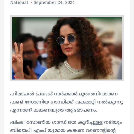
National
September 24, 2024
ഹിമാചൽ പ്രദേശ് സർക്കാർ ദുരന്തനിവാരണ
ഫണ്ട് സോണിയ ഗാന്ധിക്ക് വകമാറ്റി നൽകുന്നു
എന്നാണ് കങ്കണയുടെ ആരോപണം.
ഷിംല: സോണിയ ഗാന്ധിയെ കുറിച്ചുള്ള നടിയും
ബിജെപി എംപിയുമായ കങ്കണ റണൌട്ടിന്‍റെ