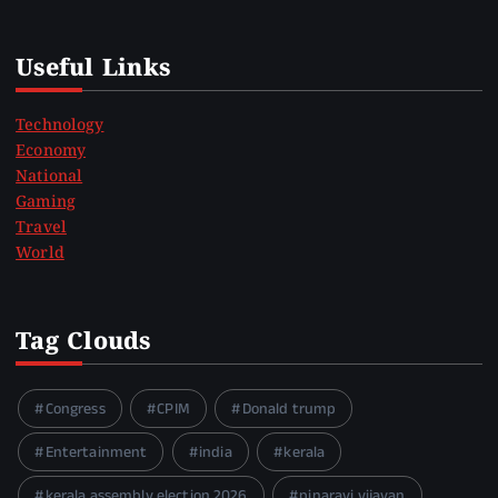
Useful Links
Technology
Economy
National
Gaming
Travel
World
Tag Clouds
Congress
CPIM
Donald trump
Entertainment
india
kerala
kerala assembly election 2026
pinarayi vijayan