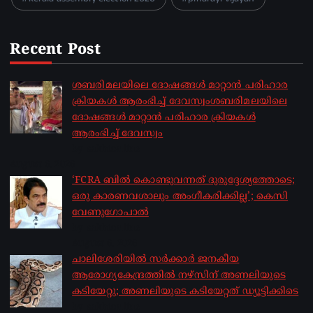
Recent Post
ശബരിമലയിലെ ദോഷങ്ങൾ മാറ്റാൻ പരിഹാര
ക്രിയകൾ ആരംഭിച്ച് ദേവസ്വംശബരിമലയിലെ
ദോഷങ്ങൾ മാറ്റാൻ പരിഹാര ക്രിയകൾ
ആരംഭിച്ച് ദേവസ്വം
by sakhionline
August 6, 2026
‘FCRA ബിൽ കൊണ്ടുവന്നത് ദുരുദ്ദേശ്യത്തോടെ;
ഒരു കാരണവശാലും അം​ഗീകരിക്കില്ല’; കെസി
വേണു​ഗോപാൽ
by sakhionline
August 6, 2026
ചാലിശേരിയില്‍ സര്‍ക്കാര്‍ ജനകീയ
ആരോഗ്യകേന്ദ്രത്തില്‍ നഴ്സിന് അണലിയുടെ
കടിയേറ്റു; അണലിയുടെ കടിയേറ്റത് ഡ്യൂട്ടിക്കിടെ
by sakhionline