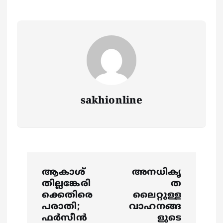
sakhionline
P
ആകാശ്
അനധികൃ
o
തില്ലങ്കേരി
ത
ക്കെതിരെ
ലൈറ്റുള്ള
s
പരാതി;
വാഹനങ്ങ
ഫർസീൻ
ളുടെ