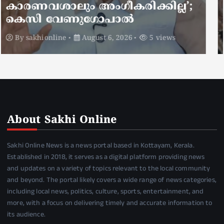
അണലിയുടെ കടിയേറ്റത്
ഡ്യൂട്ടിക്കിടെ
By
sakhionline
August 6, 2026
4 views
About Sakhi Online
Sakhi Online News is a news portal based in Kottayam, Kerala.
Established in 2018, it serves as a digital platform providing news
and updates on a variety of topics relevant to the local community
and beyond. The portal likely covers a wide range of news categories,
including local news, politics, culture, sports, entertainment, and
more, with a focus on delivering timely and accurate information to
its audience.