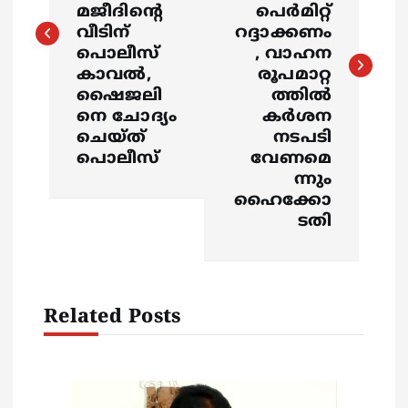
മജീദിൻ്റെ
പെർമിറ്റ്
t
വീടിന്
റദ്ദാക്കണം
പൊലീസ്
, വാഹന
n
കാവൽ,
രൂപമാറ്റ
ഷൈജലി
ത്തില്‍
a
നെ ചോദ്യം
കര്‍ശന
ചെയ്ത്
നടപടി
v
പൊലീസ്
വേണമെ
ന്നും
i
ഹൈക്കോ
ടതി
g
a
Related Posts
t
i