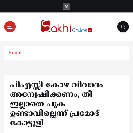
S
k
i
p
t
o
Online News Portal
c
o
Home
n
t
e
n
പിഎസ്സി കോഴ വിവാദം
t
അന്വേഷിക്കണം, തീ
ഇല്ലാതെ പുക
ഉണ്ടാവില്ലെന്ന് പ്രമോദ്
കോട്ടൂളി