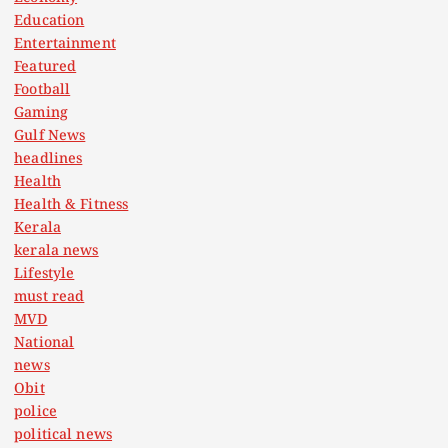
Education
Entertainment
Featured
Football
Gaming
Gulf News
headlines
Health
Health & Fitness
Kerala
kerala news
Lifestyle
must read
MVD
National
news
Obit
police
political news