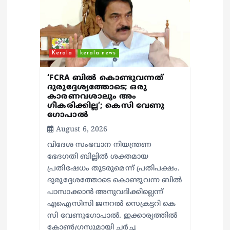
o
n
Kerala
kerala news
‘FCRA ബിൽ കൊണ്ടുവന്നത്
ദുരുദ്ദേശ്യത്തോടെ; ഒരു
കാരണവശാലും അം​
ഗീകരിക്കില്ല’; കെസി വേണു​
ഗോപാൽ
August 6, 2026
വിദേശ സംഭവാന നിയന്ത്രണ
ഭേദഗതി ബില്ലിൽ ശക്തമായ
പ്രതിഷേധം തുടരുമെന്ന് പ്രതിപക്ഷം.
ദുരുദ്ദേശത്തോടെ കൊണ്ടുവന്ന ബിൽ
പാസാക്കാൻ അനുവദിക്കില്ലെന്ന്
എഐസിസി ജനറൽ സെക്രട്ടറി കെ
സി വേണുഗോപാൽ. ഇക്കാര്യത്തിൽ
കോൺഗ്രസുമായി ചർച്ച