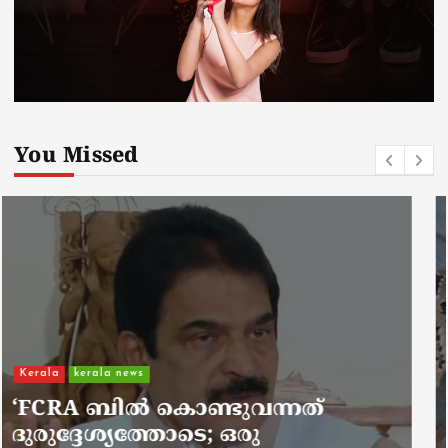
You Missed
Kerala
kerala news
ചാലിശേരിയില്‍ സര്‍ക്കാര്‍
ജനകീയ ആരോഗ്യകേന്ദ്രത്തില്‍
നഴ്സിന് അണലിയുടെ കടിയേറ്റു;