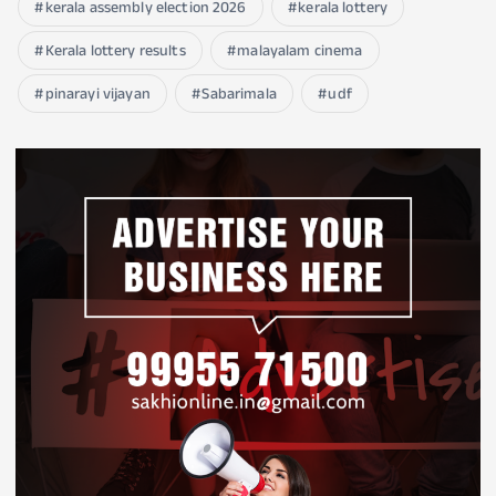
kerala assembly election 2026
kerala lottery
Kerala lottery results
malayalam cinema
pinarayi vijayan
Sabarimala
udf