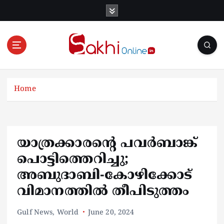
S
k
i
p
t
o
Online News Portal
c
o
Home
n
t
e
n
യാത്രക്കാരന്റെ പവർബാങ്ക്
t
പൊട്ടിത്തെറിച്ചു;
അബുദാബി-കോഴിക്കോട്
വിമാനത്തിൽ തീപിടുത്തം
Gulf News
,
World
June 20, 2024