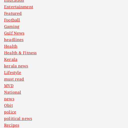
Education
Entertainment
Featured
Football
Gaming
Gulf News
headlines
Health
Health & Fitness
Kerala
kerala news
Lifestyle
must read
MVD
National
news
Obit
police
political news
Recipes