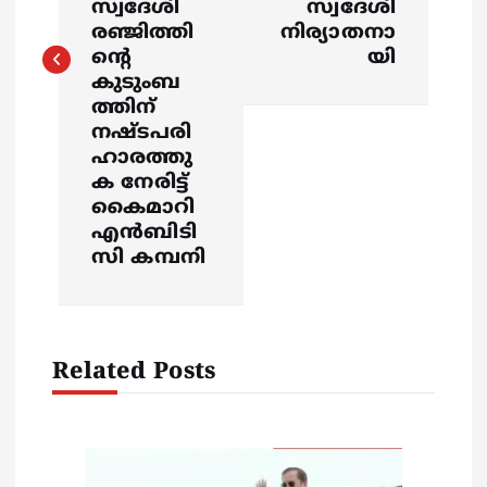
സ്വദേശി
സ്വദേശി
രഞ്ജിത്തി
നിര്യാതനാ
n
ന്റെ
യി
കുടുംബ
a
ത്തിന്
നഷ്ടപരി
v
ഹാരത്തു
ക നേരിട്ട്
i
കൈമാറി
എന്‍ബിടി
g
സി കമ്പനി
a
t
Related Posts
i
o