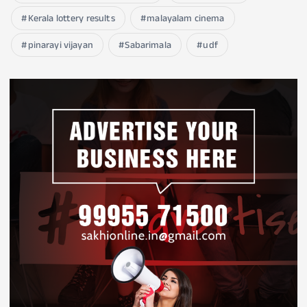
Kerala lottery results
malayalam cinema
pinarayi vijayan
Sabarimala
udf