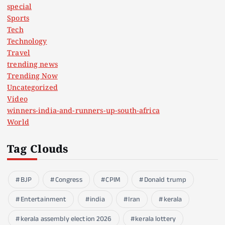
special
Sports
Tech
Technology
Travel
trending news
Trending Now
Uncategorized
Video
winners-india-and-runners-up-south-africa
World
Tag Clouds
BJP
Congress
CPIM
Donald trump
Entertainment
india
Iran
kerala
kerala assembly election 2026
kerala lottery