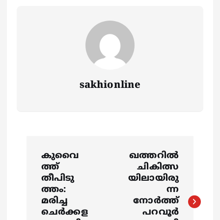
sakhionline
P
കുവൈ
ഖത്തറില്‍
o
ത്ത്
ചികിത്സ
തീപിടു
യിലായിരു
s
ത്തം:
ന്ന
മരിച്ച
നോര്‍ത്ത്
ചെര്‍ക്കള
പറവൂര്‍
t