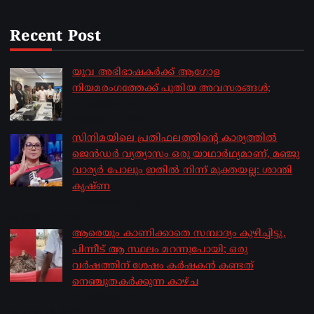
Recent Post
യുവ അഭിഭാഷകർക്ക് ആഗോള
നിയമരംഗത്തേക്ക് പുതിയ അവസരങ്ങൾ;
by sakhionline
August 10, 2026
സിനിമയിലെ പ്രതിഫലത്തിന്റെ കാര്യത്തില്‍
ജെന്‍ഡര്‍ വ്യത്യാസം ഒരു യാഥാര്‍ഥ്യമാണ്, മഞ്ജു
വാര്യര്‍ പോലും ഇതില്‍ നിന്ന് മുക്തയല്ല: ശാന്തി
കൃഷ്ണ
by sakhionline
August 10, 2026
ആരെയും കാണിക്കാതെ സമ്പാദ്യം കുഴിച്ചിട്ടു,
പിന്നീട് ആ സ്ഥലം മറന്നുപോയി; ഒരു
വര്‍ഷത്തിന് ശേഷം കര്‍ഷകന്‍ കണ്ടത്
നെഞ്ചുതകര്‍ക്കുന്ന കാഴ്ച
by sakhionline
August 10, 2026