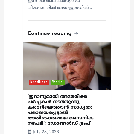
ഇന്ന് രാവിലെ ചാർട്ടേർഡ്
വിമാനത്തിൽ ബംഗളൂരുവിൽ…
Continue reading
headlines
World
‘ഇറാനുമായി അമേരിക്ക
ചര്‍ച്ചകള്‍ നടത്തുന്നു;
കരാറിലെത്താന്‍ സാധ്യത;
പരാജയപ്പെട്ടാല്‍
അതിശക്തമായ സൈനിക
നടപടി’; ഡോണള്‍ഡ് ട്രംപ്
July 28, 2026