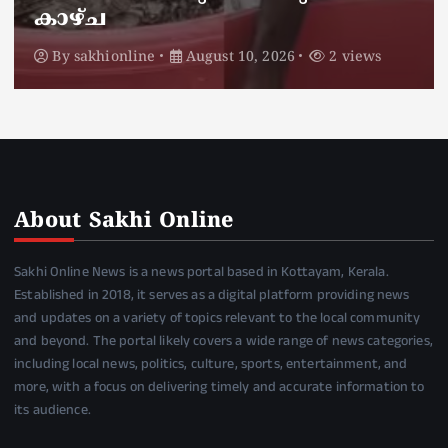
കാഴ്ച
By
sakhionline
August 10, 2026
2 views
About Sakhi Online
Sakhi Online News is a news portal based in Kottayam, Kerala.
Established in 2018, it serves as a digital platform providing news
and updates on a variety of topics relevant to the local community
and beyond. The portal likely covers a wide range of news categories,
including local news, politics, culture, sports, entertainment, and
more, with a focus on delivering timely and accurate information to
its audience.