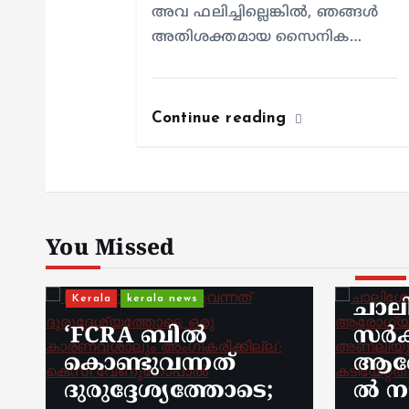
അവ ഫലിച്ചില്ലെങ്കില്‍, ഞങ്ങള്‍
അതിശക്തമായ സൈനിക…
Continue reading
You Missed
Kerala
Kerala
kerala news
ചാലി
‘FCRA ബിൽ
സര്‍
കൊണ്ടുവന്നത്
ആരോഗ
ദുരുദ്ദേശ്യത്തോടെ;
ല്‍ 