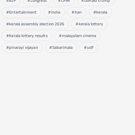
BJP
Congress
CPIM
Donald trump
Entertainment
india
Iran
kerala
kerala assembly election 2026
kerala lottery
Kerala lottery results
malayalam cinema
pinarayi vijayan
Sabarimala
udf