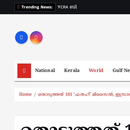
S
‘
F
C
R
A
ബ
ൽ
ക
ണ
Trending News:
k
i
p
t
o
c
o
n
National
Kerala
World
Gulf N
t
e
n
Home
തൊടുത്തത് 181 ‘ഫതഹ്’ മിസൈല്‍, ഇസ്രായേൽ
t