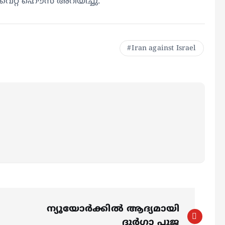
വൈറ്റ് ഹൌസ് അറിയിച്ചു.
Iran against Israel
ന്യൂയോര്‍ക്കിൽ ആദ്യമായി
ദുര്‍ഗാ പൂജ