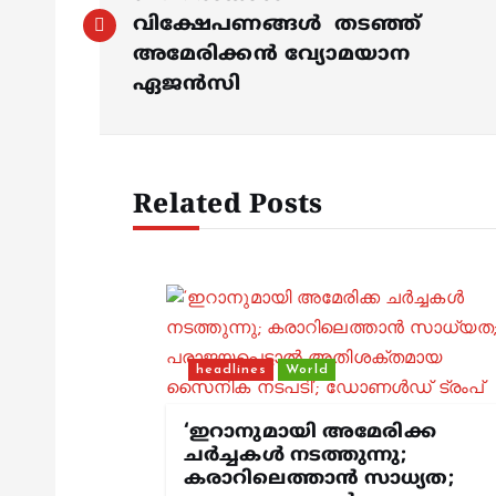
o
വിക്ഷേപണങ്ങൾ തടഞ്ഞ്
s
അമേരിക്കൻ വ്യോമയാന
ഏജൻസി
t
n
Related Posts
a
v
i
headlines
World
g
‘ഇറാനുമായി അമേരിക്ക
ചര്‍ച്ചകള്‍ നടത്തുന്നു;
കരാറിലെത്താന്‍ സാധ്യത;