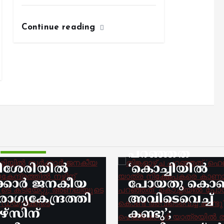
Continue reading
Kerala
kerala news
new
തിങ്കളാഴ്ച
പറഞ്ഞത്
‘ഹെലികോപ്റ്റ
യാത്ര
നിക്ഷേപകരെ
കാണാൻ’, ഇന്ന
kerala news
പറഞ്ഞത്
ശേരിയില്‍
‘കൊച്ചിയിൽ
ക്കാര്‍ ജനകീയ
പോയതു കൊണ്
്യകേന്ദ്രത്തി
അവിടെവെച്ച്
നഴ്സിന്
കണ്ടു’;