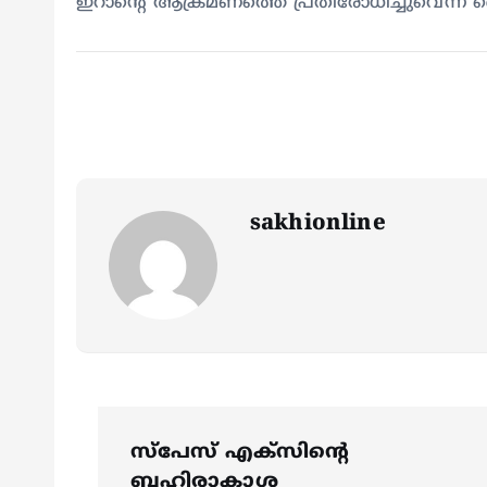
ഇറാന്റെ ആക്രമണത്തെ പ്രതിരോധിച്ചുവെന്ന് 
sakhionline
P
സ്പേസ് എക്സിന്റെ
ബഹിരാകാശ