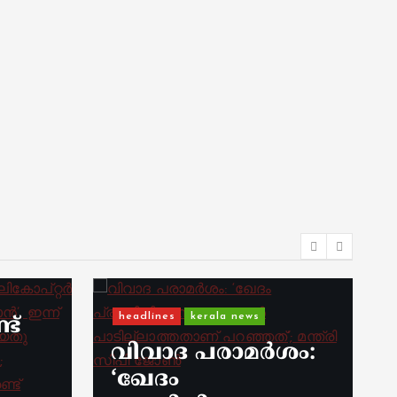
s
ർ
്
headlines
kerala news
ട്
വിവാദ പരാമർശം:
‘ഖേദം