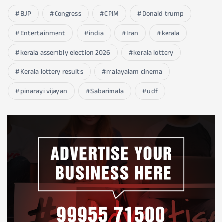
BJP
Congress
CPIM
Donald trump
Entertainment
india
Iran
kerala
kerala assembly election 2026
kerala lottery
Kerala lottery results
malayalam cinema
pinarayi vijayan
Sabarimala
udf