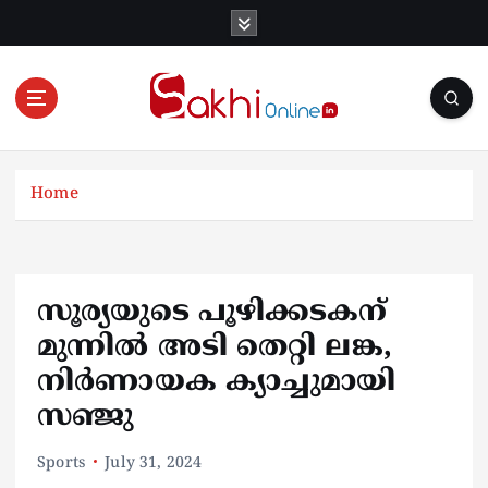
S
k
i
p
t
o
Online News Portal
c
o
Home
n
t
e
n
സൂര്യയുടെ പൂഴിക്കടകന്
t
മുന്നിൽ അടി തെറ്റി ലങ്ക,
നിർണായക ക്യാച്ചുമായി
സഞ്ജു
Sports
July 31, 2024