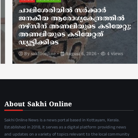
ചാലിശേരിയില്‍ സര്‍ക്കാര്‍
ജനകീയ ആരോഗ്യകേന്ദ്രത്തില്‍
നഴ്സിന് അണലിയുടെ കടിയേറ്റു;
അണലിയുടെ കടിയേറ്റത്
ഡ്യൂട്ടിക്കിടെ
By
sakhionline
August 6, 2026
4 views
About Sakhi Online
Sakhi Online News is a news portal based in Kottayam, Kerala.
Established in 2018, it serves as a digital platform providing news
and updates on a variety of topics relevant to the local community