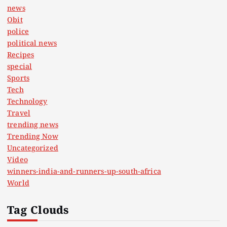
news
Obit
police
political news
Recipes
special
Sports
Tech
Technology
Travel
trending news
Trending Now
Uncategorized
Video
winners-india-and-runners-up-south-africa
World
Tag Clouds