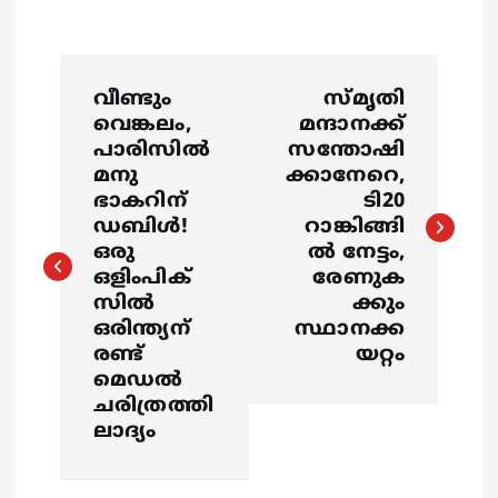
P
വീണ്ടും
സ്മൃതി
o
വെങ്കലം,
മന്ദാനക്ക്
പാരിസില്‍
സന്തോഷി
s
മനു
ക്കാനേറെ,
ഭാകറിന്
ടി20
ഡബിള്‍!
റാങ്കിങ്ങി
t
ഒരു
ൽ നേട്ടം,
ഒളിംപിക്‌
രേണുക
n
സില്‍
ക്കും
ഒരിന്ത്യന്
സ്ഥാനക്ക
a
രണ്ട്
യറ്റം
മെഡല്‍
v
ചരിത്രത്തി
ലാദ്യം
i