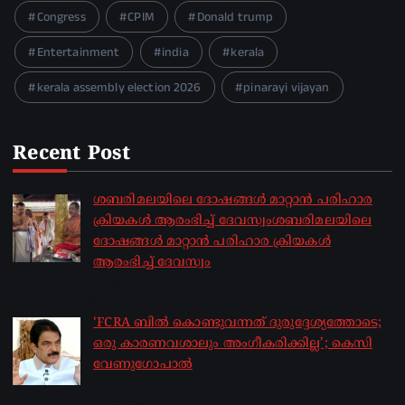
Congress
CPIM
Donald trump
Entertainment
india
kerala
kerala assembly election 2026
pinarayi vijayan
Recent Post
ശബരിമലയിലെ ദോഷങ്ങൾ മാറ്റാൻ പരിഹാര
ക്രിയകൾ ആരംഭിച്ച് ദേവസ്വംശബരിമലയിലെ
ദോഷങ്ങൾ മാറ്റാൻ പരിഹാര ക്രിയകൾ
ആരംഭിച്ച് ദേവസ്വം
by sakhionline
August 6, 2026
‘FCRA ബിൽ കൊണ്ടുവന്നത് ദുരുദ്ദേശ്യത്തോടെ;
ഒരു കാരണവശാലും അം​ഗീകരിക്കില്ല’; കെസി
വേണു​ഗോപാൽ
by sakhionline