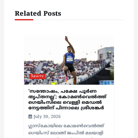
g
Related Posts
a
t
i
o
n
Sports
‘സന്തോഷം, പക്ഷേ പൂര്‍ണ
തൃപ്തനല്ല’; കോമണ്‍വെല്‍ത്ത്
ഗെയിംസിലെ വെള്ളി മെഡല്‍
നേട്ടത്തിന് പിന്നാലെ ശ്രീശങ്കര്‍
July 30, 2026
ഗ്ലാസ്‌കോയിലെ കോമണ്‍വെല്‍ത്ത്
ഗെയിംസ് ലോങ്ങ് ജംപില്‍ മലയാളി