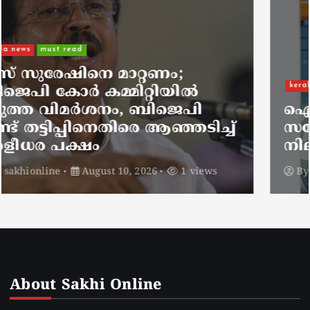
kerala news
ഐജ ആർ മഹേഷിന്റെ
സഹോദരൻ ലോഡ്ജിൽ മരിച്ച
നിലയിൽ
By
sakhionline
August 10, 2026
2 views
About Sakhi Online