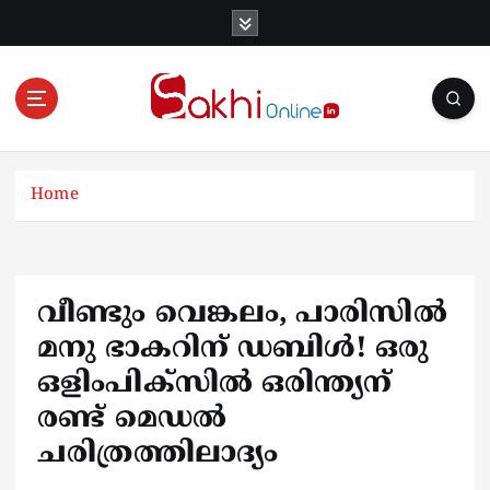
S
k
i
p
t
o
Online News Portal
c
o
Home
n
t
e
n
വീണ്ടും വെങ്കലം, പാരിസില്‍
t
മനു ഭാകറിന് ഡബിള്‍! ഒരു
ഒളിംപിക്‌സില്‍ ഒരിന്ത്യന്
രണ്ട് മെഡല്‍
ചരിത്രത്തിലാദ്യം