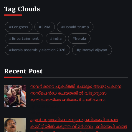
Tag Clouds
Congress
CPIM
Donald trump
Entertainment
india
kerala
kerala assembly election 2026
pinarayi vijayan
Recent Post
സവര്‍ക്കറെ പുകഴ്ത്തി ചോദ്യം; അധ്യാപകനെ
സസ്‌പെന്‍ഡ് ചെയ്തതില്‍ വിദ്യാഭ്യാസ
മന്ത്രിക്കെതിരെ ബിജെപി പ്രതിഷേധം
by sakhionline
August 10, 2026
എസ് സുരേഷിനെ മാറ്റണം; ബിജെപി കോർ
കമ്മിറ്റിയിൽ കടുത്ത വിമർശനം, ബിജെപി ഫണ്ട്