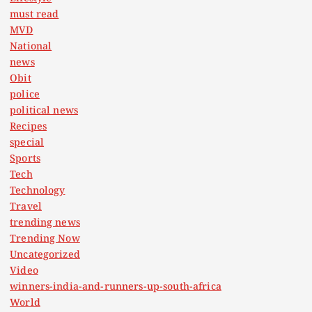
must read
MVD
National
news
Obit
police
political news
Recipes
special
Sports
Tech
Technology
Travel
trending news
Trending Now
Uncategorized
Video
winners-india-and-runners-up-south-africa
World