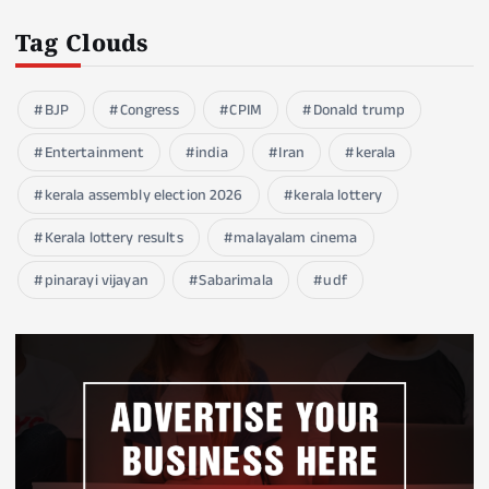
Tag Clouds
BJP
Congress
CPIM
Donald trump
Entertainment
india
Iran
kerala
kerala assembly election 2026
kerala lottery
Kerala lottery results
malayalam cinema
pinarayi vijayan
Sabarimala
udf