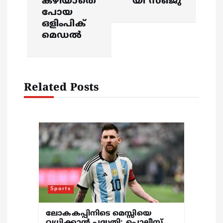
കഴിയാതെ
യി സഞ്ജു
പോയ
a
ഒളിംപിക്
മെഡല്‍
v
i
Related Posts
g
a
t
i
o
Sports
n
ലോകകപ്പിനിടെ മെസ്സിയെ
വധിക്കാൻ പദ്ധതി; പൊലീസ്