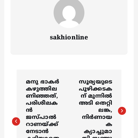
sakhionline
P
മനു ഭാകര്‍
സൂര്യയുടെ
o
കഴുത്തില
പൂഴിക്കടക
ണിഞ്ഞത്,
ന് മുന്നിൽ
s
പരിശീലക
അടി തെറ്റി
ന്‍
ലങ്ക,
ജസ്പാല്‍
നിർണായ
t
റാണയ്ക്ക്
ക
നേടാന്‍
ക്യാച്ചുമാ
n