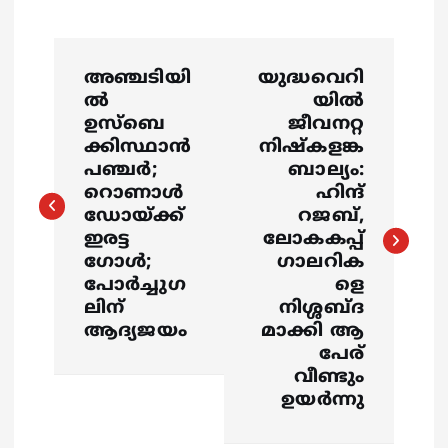
P
അഞ്ചടിയി
യുദ്ധവെറി
o
ൽ
യിൽ
ഉസ്ബെ
ജീവനറ്റ
s
ക്കിസ്ഥാൻ
നിഷ്കളങ്ക
പഞ്ചർ‌;
ബാല്യം:
റൊണാൾ
ഹിന്ദ്
t
ഡോയ്ക്ക്
റജബ്,
ഇരട്ട​
ലോകകപ്പ്
n
ഗോൾ;
ഗാലറിക
പോർച്ചുഗ
ളെ
a
ലിന്
നിശ്ശബ്ദ
ആദ്യജയം
മാക്കി ആ
v
പേര്
വീണ്ടും
i
ഉയർന്നു