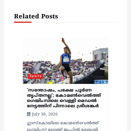
g
a
Related Posts
t
i
o
n
Sports
‘സന്തോഷം, പക്ഷേ പൂര്‍ണ
തൃപ്തനല്ല’; കോമണ്‍വെല്‍ത്ത്
ഗെയിംസിലെ വെള്ളി മെഡല്‍
നേട്ടത്തിന് പിന്നാലെ ശ്രീശങ്കര്‍
July 30, 2026
ഗ്ലാസ്‌കോയിലെ കോമണ്‍വെല്‍ത്ത്
ഗെയിംസ് ലോങ്ങ് ജംപില്‍ മലയാളി