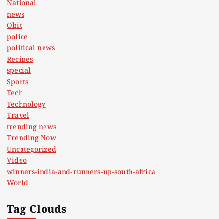
National
news
Obit
police
political news
Recipes
special
Sports
Tech
Technology
Travel
trending news
Trending Now
Uncategorized
Video
winners-india-and-runners-up-south-africa
World
Tag Clouds