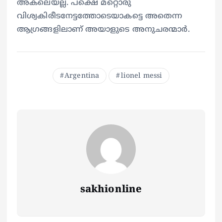
അകലെയല്ല. പക്ഷെ മറ്റൊരു
വിശ്വകിരീടനേട്ടത്തോടെയാകട്ടെ അതെന്ന
ആഗ്രങ്ങളിലാണ് അയാളുടെ അനുചരന്മാർ.
Argentina
lionel messi
sakhionline