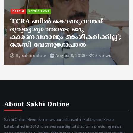
Kerala
kerala news
ചാലിശേരിയില്‍ സര്‍ക്കാര്‍
ജനകീയ ആരോഗ്യകേന്ദ്രത്തില്‍
നഴ്സിന് അണലിയുടെ കടിയേറ്റു;
അണലിയുടെ കടിയേറ്റത്
ഡ്യൂട്ടിക്കിടെ
By
sakhionline
August 6, 2026
4 views
About Sakhi Online
Sakhi Online News is a news portal based in Kottayam, Kerala.
Established in 2018, it serves as a digital platform providing news