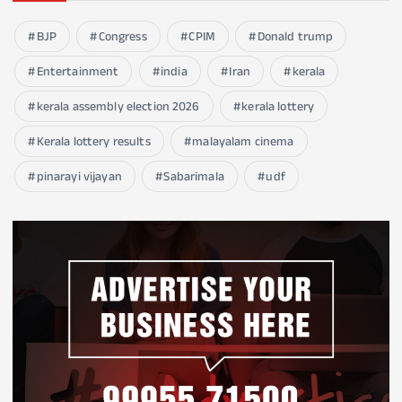
BJP
Congress
CPIM
Donald trump
Entertainment
india
Iran
kerala
kerala assembly election 2026
kerala lottery
Kerala lottery results
malayalam cinema
pinarayi vijayan
Sabarimala
udf