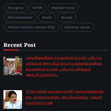
Congress
CPIM
Donald trump
Entertainment
india
kerala
kerala assembly election 2026
pinarayi vijayan
Recent Post
ശബരിമലയിലെ ദോഷങ്ങൾ മാറ്റാൻ പരിഹാര
ക്രിയകൾ ആരംഭിച്ച് ദേവസ്വംശബരിമലയിലെ
ദോഷങ്ങൾ മാറ്റാൻ പരിഹാര ക്രിയകൾ
ആരംഭിച്ച് ദേവസ്വം
by sakhionline
August 6, 2026
‘FCRA ബിൽ കൊണ്ടുവന്നത് ദുരുദ്ദേശ്യത്തോടെ;
ഒരു കാരണവശാലും അം​ഗീകരിക്കില്ല’; കെസി
വേണു​ഗോപാൽ
by sakhionline