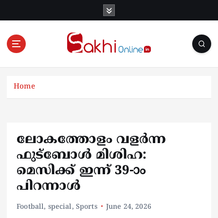
S
k
i
p
t
o
Online News Portal
c
o
Home
n
t
e
n
ലോകത്തോളം വളർന്ന
t
ഫുട്ബോൾ മിശിഹ:
മെസിക്ക് ഇന്ന് 39-ാം
പിറന്നാൾ
Football
,
special
,
Sports
June 24, 2026