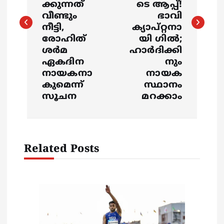
ക്കുന്നത്
ടെ ആപ്പ്!
t
വീണ്ടും
ഭാവി
നീട്ടി,
ക്യാപ്റ്റനാ
n
രോഹിത്
യി ഗില്‍;
ശര്‍മ
ഹാര്‍ദിക്കി
a
ഏകദിന
നും
നായകനാ
നായക
v
കുമെന്ന്
സ്ഥാനം
സൂചന
മറക്കാം
i
g
Related Posts
a
t
i