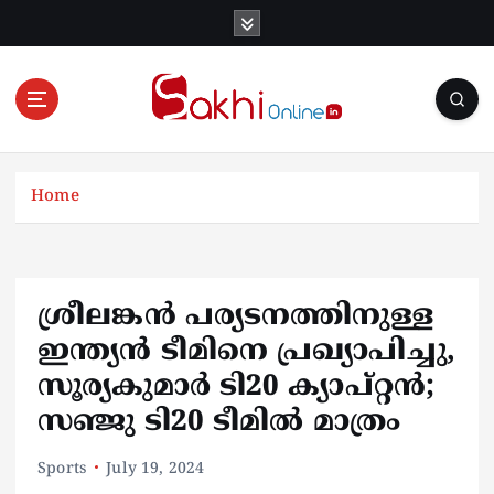
S
k
i
p
t
o
Online News Portal
c
o
Home
n
t
e
n
ശ്രീലങ്കൻ പര്യടനത്തിനുള്ള
t
ഇന്ത്യൻ ടീമിനെ പ്രഖ്യാപിച്ചു,
സൂര്യകുമാർ ടി20 ക്യാപ്റ്റൻ;
സഞ്ജു ടി20 ടീമില്‍ മാത്രം
Sports
July 19, 2024