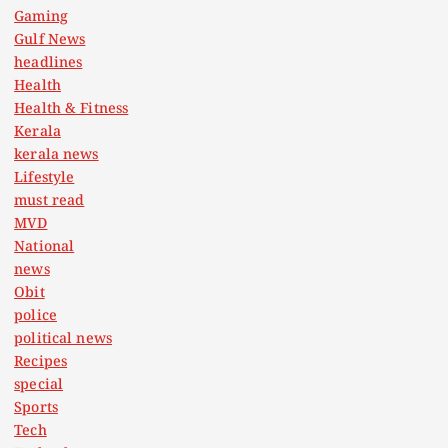
Gaming
Gulf News
headlines
Health
Health & Fitness
Kerala
kerala news
Lifestyle
must read
MVD
National
news
Obit
police
political news
Recipes
special
Sports
Tech