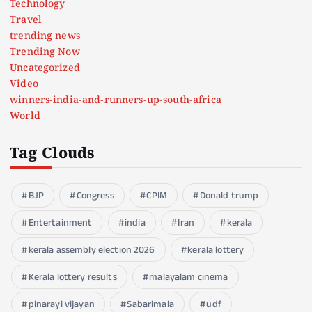
Technology
Travel
trending news
Trending Now
Uncategorized
Video
winners-india-and-runners-up-south-africa
World
Tag Clouds
BJP
Congress
CPIM
Donald trump
Entertainment
india
Iran
kerala
kerala assembly election 2026
kerala lottery
Kerala lottery results
malayalam cinema
pinarayi vijayan
Sabarimala
udf