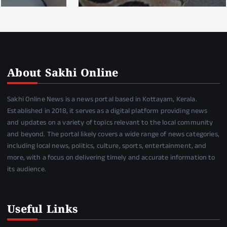
About Sakhi Online
Sakhi Online News is a news portal based in Kottayam, Kerala.
Established in 2018, it serves as a digital platform providing news
and updates on a variety of topics relevant to the local community
and beyond. The portal likely covers a wide range of news categories,
including local news, politics, culture, sports, entertainment, and
more, with a focus on delivering timely and accurate information to
its audience.
Useful Links