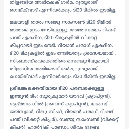
തിളങ്ങിയ അഭിഷേക് ശര്‍മ, റുതുരാജ്
ഗെയ്ക്‌വാദ് എന്നിവര്‍ക്കും ടി20 ടീമില്‍ ഇടമില്ല.
മലയാളി താരം സഞ്ജു സാംസണ്‍ ടി20 ടീമില്‍
മാത്രമെ ഇടം നേടിയുള്ളു. അതേസമയം റിഷഭ്
പന്ത് ഏകദിന, ടി20 ടീമുകളില്‍ വിക്കറ്റ്
കീപ്പറായി ഇടം നേടി. റിയാന്‍ പരാഗ് ഏകദിന,
ടി20 ടീമുകളില്‍ ഇടം നേടിയതും ശ്രദ്ധേയമായി.
സിംബാബ്‌വെക്കെതിരെ സെഞ്ചുറിയുമായി
തിളങ്ങിയ അഭിഷേക് ശര്‍മ, റുതുരാജ്
ഗെയ്ക്‌വാദ് എന്നിവര്‍ക്കും ടി20 ടീമില്‍ ഇടമില്ല.
ശ്രീലങ്കക്കെതിരായ ടി20 പരമ്പരക്കുള്ള
ഇന്ത്യൻ ടീം:
സൂര്യകുമാർ യാദവ് (ക്യാപ്റ്റൻ),
ശുഭ്‌മാൻ ഗിൽ (വൈസ് ക്യാപ്റ്റൻ), യശസ്വി
ജയ്‌സ്വാൾ, റിങ്കു സിംഗ്, റിയാൻ പരാഗ്, റിഷഭ്
പന്ത് (വിക്കറ്റ് കീപ്പര്‍), സഞ്ജു സാംസൺ (വിക്കറ്റ്
കീപ്പര്‍), ഹാർദ്ദിക് പാണ്ഡ്യ, ശിവം ദുബെ,