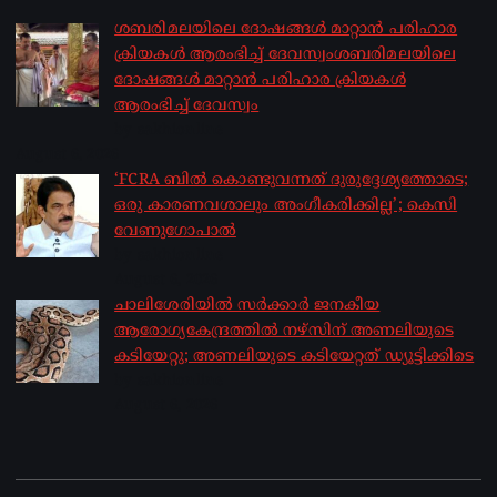
ശബരിമലയിലെ ദോഷങ്ങൾ മാറ്റാൻ പരിഹാര
ക്രിയകൾ ആരംഭിച്ച് ദേവസ്വംശബരിമലയിലെ
ദോഷങ്ങൾ മാറ്റാൻ പരിഹാര ക്രിയകൾ
ആരംഭിച്ച് ദേവസ്വം
by sakhionline
August 6, 2026
‘FCRA ബിൽ കൊണ്ടുവന്നത് ദുരുദ്ദേശ്യത്തോടെ;
ഒരു കാരണവശാലും അം​ഗീകരിക്കില്ല’; കെസി
വേണു​ഗോപാൽ
by sakhionline
August 6, 2026
ചാലിശേരിയില്‍ സര്‍ക്കാര്‍ ജനകീയ
ആരോഗ്യകേന്ദ്രത്തില്‍ നഴ്സിന് അണലിയുടെ
കടിയേറ്റു; അണലിയുടെ കടിയേറ്റത് ഡ്യൂട്ടിക്കിടെ
by sakhionline
August 6, 2026