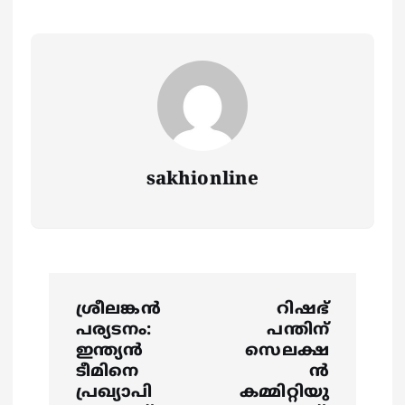
sakhionline
P
ശ്രീലങ്കൻ
റിഷഭ്
o
പര്യടനം:
പന്തിന്
ഇന്ത്യൻ
സെലക്ഷ
s
ടീമിനെ
ന്‍
പ്രഖ്യാപി
കമ്മിറ്റിയു