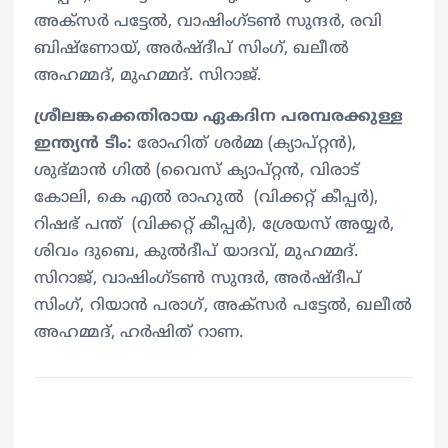
അക്സർ പട്ടേൽ, വാഷിംഗ്ടൺ സുന്ദർ, രവി
ബിഷ്‌ണോയ്, അർഷ്ദീപ് സിംഗ്, ഖലീൽ
അഹമ്മദ്, മുഹമ്മദ്. സിറാജ്.
ശ്രീലങ്കക്കെതിരായ ഏകദിന പരമ്പരക്കുള്ള
ഇന്ത്യൻ ടീം:
രോഹിത് ശർമ്മ (ക്യാപ്റ്റൻ),
ശുഭ്‌മാൻ ഗിൽ (വൈസ് ക്യാപ്റ്റൻ, വിരാട്
കോലി, കെ എൽ രാഹുൽ (വിക്കറ്റ് കീപ്പര്‍),
റിഷഭ് പന്ത് (വിക്കറ്റ് കീപ്പര്‍), ശ്രേയസ് അയ്യർ,
ശിവം ദുബെ, കുൽദീപ് യാദവ്, മുഹമ്മദ്.
സിറാജ്, വാഷിംഗ്ടൺ സുന്ദർ, അർഷ്ദീപ്
സിംഗ്, റിയാൻ പരാഗ്, അക്സർ പട്ടേൽ, ഖലീൽ
അഹമ്മദ്, ഹർഷിത് റാണ.