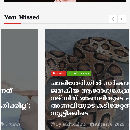
You Missed
Kerala
kerala news
ചാലിശേരിയില്‍ സര്‍ക്കാര്‍
ജനകീയ ആരോഗ്യകേന്ദ്രത്തില്‍
നഴ്സിന് അണലിയുടെ കടിയേറ്റു;
അണലിയുടെ കടിയേറ്റത്
ഡ്യൂട്ടിക്കിടെ
By
sakhionline
August 6, 2026
5 views