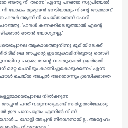
േ അതു നീ തന്നെ’ എന്നു പറഞ്ഞ സുപ്രിയേൽ
ു. നീ ലോകം മുഴുവൻ നേടിയാലും നിന്റെ ആത്മാവ്
ാത്ത ഫൗൾ ആണ് നീ ചെയ്തതെന്ന് റഫറി
ൻ പറഞ്ഞു. ‘ഫൗൾ കണക്കിലെടുത്താൽ എന്റെ
 അഴിക്കാൻ ഞാൻ യോഗ്യനല്ല.’
ഖയെപ്പോലെ ആകാശത്തുനിന്നു ഭൂമിയിലേക്ക്
എതിർ ടീമിലെ അച്ചന്റെ ഇടതുകാലിനിട്ടൊരു തൊഴി
കുന്നതിനു പകരം തന്റെ വലതുകാൽ ഉയർത്തി
വന് മറ്റേ ചെവിടും കാണിച്ചുകൊടുക്കണം’ എന്ന
ൗൾ ചെയ്ത അച്ചൻ അതൊന്നും ശ്രദ്ധിക്കാതെ
ള്ളന്മാരെപ്പോലെ നിൽക്കുന്ന
്ചൻ പന്ത് വരുന്നതുകണ്ട് സ്വർഗ്ഗത്തിലേക്കു
്കിൽ ഈ പാനപാത്രം എന്നിൽ നിന്ന്
 ഗോൾ…. ഗോളി അച്ചൻ നിരാശനായില്ല. അദ്ദേഹം
 ഇഷ്ടം നിറവേറട്ടെ.’