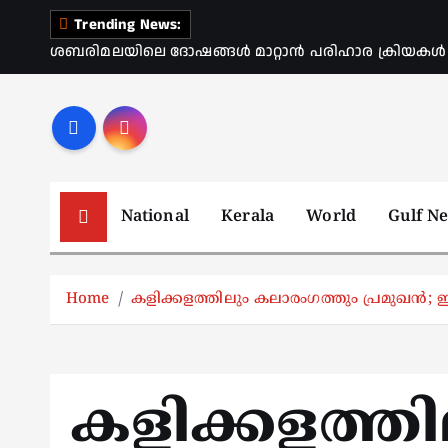
S
Trending News:
k
ശബരിമലയിലെ ദോഷങ്ങൾ മാറ്റാൻ പരിഹാര ക്രിയകൾ ആര
i
p
t
o
c
o
National
Kerala
World
Gulf N
n
t
e
Home
കളിക്കളത്തിലും കലാരംഗത്തും പ്രമുഖൻ
n
t
കളിക്കളത്തി