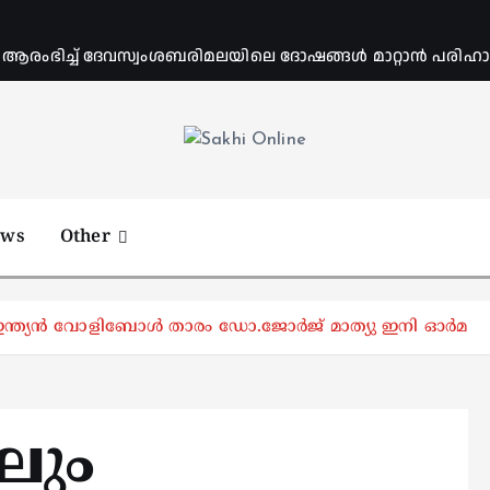
ംഭിച്ച് ദേവസ്വംശബരിമലയിലെ ദോഷങ്ങൾ മാറ്റാൻ പരിഹാര 
Online News Portal
ews
Other
; ഇന്ത്യൻ വോളിബോൾ താരം ഡോ.ജോർജ് മാത്യു ഇനി ഓർമ
ലും