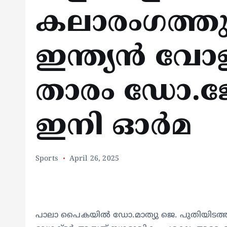
കലാരംഗത്തു
ഇന്ത്യൻ വ
താരം ഡോ.ജോ
ഇനി ഓർമ
Sports
April 26, 2025
പാലാ പൈകയിൽ ഡോ.മാത്യു ജെ. പുതിയിടത്തി