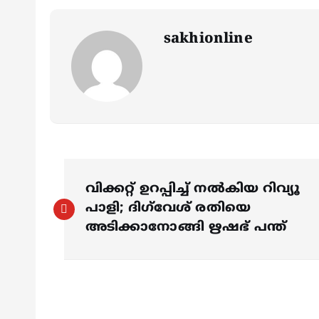
sakhionline
P
വിക്കറ്റ് ഉറപ്പിച്ച് നല്‍കിയ റിവ്യൂ
o
പാളി; ദിഗ്‌വേശ് രതിയെ
അടിക്കാനോങ്ങി ഋഷഭ് പന്ത്
s
t