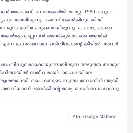
ജേക്കബ്, ഡോ.ജോർജ് മാത്യു. 1980 കളുടെ
്യം ഇവരായിരുന്നു. ജോസ് ജോർജിനും ജിമ്മി
തലമുറയോട് ചേരുകയായിരുന്നു. പക്ഷേ, കേരള
ി ജോർജും ബ്ലെസൻ ജോർജുമൊക്കെ ജോർജ്
ാഥ് എന്ന പ്രഗൽഭനായ പരിശീലകൻ്റെ കീഴിൽ അവർ
ടി ഡേവിഡുമൊക്കെയുണ്ടായിരുന്ന അടുത്ത തലമുറ
്ട് ചികിത്സയിൽ സജീവമായി. പൈകയിലെ
്ക് ആശ്രയമായി. പൈകയുടെ സ്വന്തം ഡോക്ടർ ആയി
ി. ജെസിയാണ് ജോർജിന്റെ ഭാര്യ. മകൾ.ഡോ.റോസു.
Dr. George Mathew