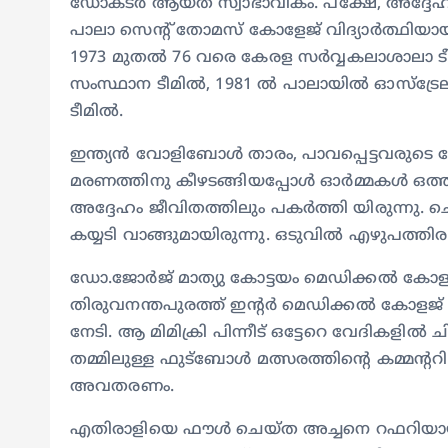
ഡോക്ടർ ആയത് സ്വാഭാവികം. പക്ഷേ, അദ്ദേഹം 
പാലാ സെന്റ് തോമസ് കോളേജ് വിദ്യാർത്ഥിയ
1973 മുതൽ 76 വരെ കേരള സർവ്വകലാശാലാ ട
സംസ്ഥാന ടീമിൽ, 1981 ൽ പാലായിൽ ഓസ്‌ട്രേ
ടീമിൽ.
ഇന്ത്യൻ വോളിബോൾ താരം, പാവപ്പെട്ടവരുടെ 
മരണത്തിനു കീഴടങ്ങിയപ്പോൾ ഓർമ്മകൾ ഒത്തിര
അദ്ദേഹം ജീവിതത്തിലും പകർത്തി യിരുന്നു. ചെല്
കയ്യടി വാങ്ങുമായിരുന്നു. ഒടുവിൽ എഴുപത്തി
ഡോ.ജോർജ് മാത്യു കോട്ടയം മെഡിക്കൽ കോളജ
തിരുവനന്തപുരത്ത് ഇന്റർ മെഡിക്കൽ കോളജ് യൂ
നേടി. ആ മിമിക്രി പിന്നീട് ഒട്ടേറെ വേദികള
തമ്മിലുള്ള ഫുട്‌ബോൾ മത്സരത്തിന്റെ കമ്മന്ററ
അവതരണം.
എതിരാളിയെ ഫൗൾ ചെയ്ത അച്ചനെ റഫറിയായ 