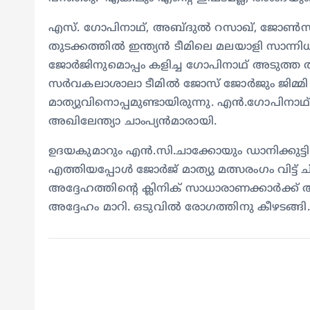
എസ്. ഗോപിനാഥ്, അബ്ദുൽ റസാഖ്, ജോൺസൺ 
തുടക്കത്തിൽ ഇന്ത്യൻ ടീമിലെ മലയാളി സാന്നിധ
ജോർജിനുമൊപ്പം കളിച്ച ഗോപിനാഥ് അടുത്ത 
സർവകലാശാലാ ടീമിൽ ജോസ് ജോർജും ജിമ്മ
മാത്യുവിനൊപ്പമുണ്ടായിരുന്നു. എൻ.ഗോപിന
അഖിലേന്ത്യാ ചാംപ്യൻമാരായി.
ഉദയകുമാറും എൻ.സി.ചാക്കോയും ഡാനിക്കുട്
എത്തിയപ്പോൾ ജോർജ് മാത്യു മത്സരംഗം വിട
അദ്ദേഹത്തിന്റെ ക്ലിനിക് സാധാരാണക്കാർക
അദ്ദേഹം മാറി. ഒടുവിൽ രോഗത്തിനു കീഴടങ്ങ