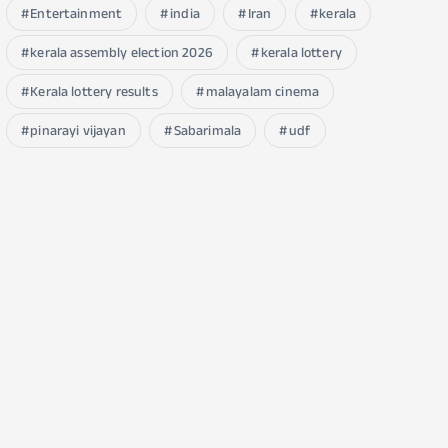
Entertainment
india
Iran
kerala
kerala assembly election 2026
kerala lottery
Kerala lottery results
malayalam cinema
pinarayi vijayan
Sabarimala
udf