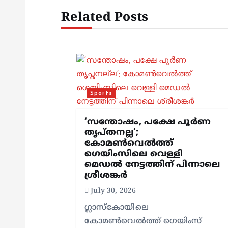
n
Related Posts
a
v
i
Sports
g
‘സന്തോഷം, പക്ഷേ പൂര്‍ണ
തൃപ്തനല്ല’;
കോമണ്‍വെല്‍ത്ത്
a
ഗെയിംസിലെ വെള്ളി
മെഡല്‍ നേട്ടത്തിന് പിന്നാലെ
t
ശ്രീശങ്കര്‍
July 30, 2026
i
ഗ്ലാസ്‌കോയിലെ
കോമണ്‍വെല്‍ത്ത് ഗെയിംസ്