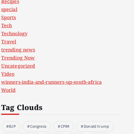
Recipes
special
Sports
Tech
Technology
Travel
trending news
Trending Now
Uncategorized
Video
winners-india-and-runners-up-south-africa
World
Tag Clouds
BJP
Congress
CPIM
Donald trump