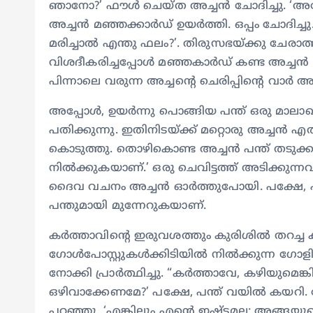
ഞാനോ?’ ഫൗൾ ചെയ്ത അച്ചൻ ചോദിച്ചു. ‘അത
അച്ചൻ മഞ്ഞക്കാർഡ് ഉയർത്തി. ഒപ്പം ചോദിച്ച
മരിച്ചാൽ എന്തു ഫലം?’. തിരുസഭയ്ക്കു ചേര
വിശദീകരിച്ചപ്പോൾ മഞ്ഞകാർഡ് കണ്ട അച്ച
പിന്നാലെ വരുന്ന അച്ചന്റെ ചെരിപ്പിന്റെ വാർ
അപ്പോൾ, ഉയർന്നു പൊങ്ങിയ പന്ത് ഒരു മാലാ
പതിക്കുന്നു. ഇതിനിടയ്ക്ക് മറ്റൊരു അച്ചൻ 
കൊടുത്തു. തൊഴികൊണ്ട അച്ചൻ പന്ത് തടുക്
നിൽക്കുകയാണ്.’ ഒരു ചെവിട്ടത്ത് അടിക്കുന്ന
ദൈവ വചനം അച്ചൻ ഓർത്തുപോയി. പക്ഷേ, ഫ
പന്തുമായി മുന്നേറുകയാണ്.
കർത്താവിന്റെ ഇരുവശത്തും കുരിശിൽ തറച്ച ക
ഗോൾപോസ്റ്റുകൾക്കിടിയിൽ നിൽക്കുന്ന ഗോളി അച
നോക്കി പ്രാർത്ഥിച്ചു. “കർത്താവേ, കഴിയുമെങ
ഒഴിവാക്കേണമേ?’ പക്ഷേ, പന്ത് വയിൽ കയറി.
പറഞ്ഞു. ‘എങ്കിലും എന്റെ ഇഷ്ടമല്ല; അങ്ങയുടെ