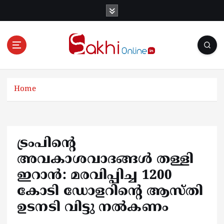
S
k
i
p
t
o
Online News Portal
c
o
Home
n
t
e
n
ട്രംപിൻ്റെ
t
അവകാശവാദങ്ങൾ തള്ളി
ഇറാൻ: മരവിപ്പിച്ച 1200
കോടി ഡോളറിന്റെ ആസ്തി
ഉടനടി വിട്ടു നൽകണം