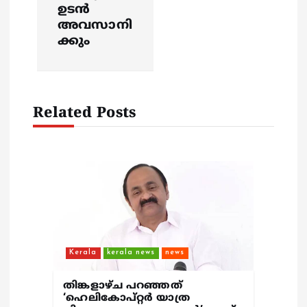
ഉടന്‍
a
അവസാനി
ക്കും
v
i
Related Posts
g
a
t
i
o
Kerala
kerala news
news
n
തിങ്കളാഴ്ച പറഞ്ഞത്
‘ഹെലികോപ്റ്റർ യാത്ര