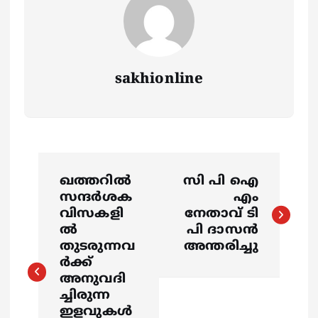
sakhionline
P
ഖത്തറില്‍
സി പി ഐ
o
സന്ദര്‍ശക
എം
വിസകളി
നേതാവ് ടി
s
ല്‍
പി ദാസൻ
തുടരുന്നവ
അന്തരിച്ചു
ര്‍ക്ക്
t
അനുവദി
ച്ചിരുന്ന
n
ഇളവുകള്‍