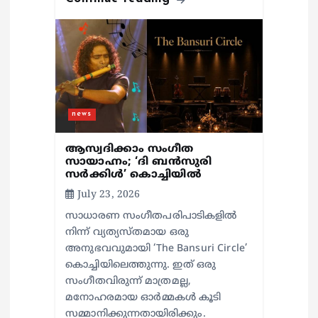
news
ആസ്വദിക്കാം സം​ഗീത
സായാഹ്നം; ‘ദി ബൻസുരി
സർക്കിൾ’ കൊച്ചിയിൽ
July 23, 2026
സാധാരണ സംഗീതപരിപാടികളിൽ
നിന്ന് വ്യത്യസ്തമായ ഒരു
അനുഭവവുമായി ‘The Bansuri Circle’
കൊച്ചിയിലെത്തുന്നു. ഇത് ഒരു
സംഗീതവിരുന്ന് മാത്രമല്ല,
മനോഹരമായ ഓർമ്മകൾ കൂടി
സമ്മാനിക്കുന്നതായിരിക്കും.