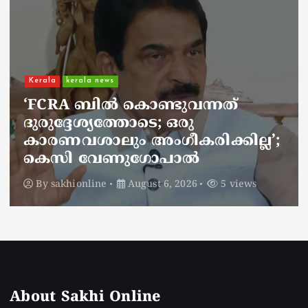
Kerala
kerala news
ചാലിശേരിയില്‍ സര്‍ക്കാര്‍
ജനകീയ ആരോഗ്യകേന്ദ്രത്തില്‍
നഴ്സിന് അണലിയുടെ കടിയേറ്റു;
അണലിയുടെ കടിയേറ്റത്
ഡ്യൂട്ടിക്കിടെ
By
sakhionline
August 6, 2026
4 views
About Sakhi Online