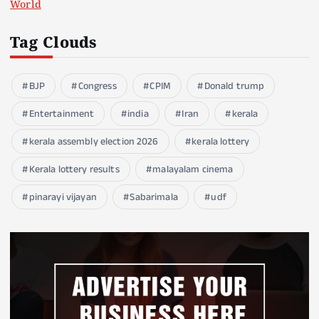
World
Tag Clouds
BJP
Congress
CPIM
Donald trump
Entertainment
india
Iran
kerala
kerala assembly election 2026
kerala lottery
Kerala lottery results
malayalam cinema
pinarayi vijayan
Sabarimala
udf