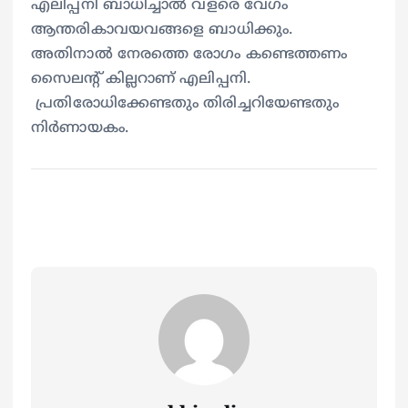
എലിപ്പനി ബാധിച്ചാൽ വളരെ വേഗം
ആന്തരികാവയവങ്ങളെ ബാധിക്കും.
അതിനാൽ നേരത്തെ രോഗം കണ്ടെത്തണം
സൈലന്‍റ് കില്ലറാണ് എലിപ്പനി.
പ്രതിരോധിക്കേണ്ടതും തിരിച്ചറിയേണ്ടതും
നിർണായകം.