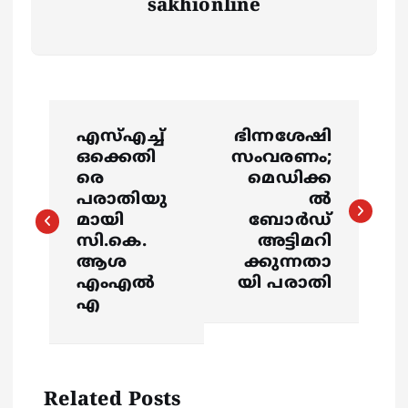
sakhionline
P
എസ്എച്ച്
ഭിന്നശേഷി
o
ഒക്കെതി
സംവരണം;
രെ
മെഡിക്ക
s
പരാതിയു
ൽ
മായി
ബോർഡ്
സി.കെ.
അട്ടിമറി
t
ആശ
ക്കുന്നതാ
എംഎൽ
യി പരാതി
n
എ
a
v
Related Posts