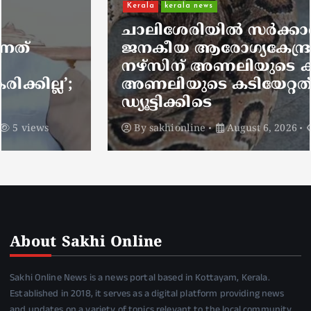
Kerala
kerala news
ചാലിശേരിയില്‍ സര്‍ക്കാര്‍
ജനകീയ ആരോഗ്യകേന്ദ്രത്തില്‍
നഴ്സിന് അണലിയുടെ കടിയേറ്റു;
അണലിയുടെ കടിയേറ്റത്
ഡ്യൂട്ടിക്കിടെ
By
sakhionline
August 6, 2026
5 views
About Sakhi Online
Sakhi Online News is a news portal based in Kottayam, Kerala.
Established in 2018, it serves as a digital platform providing news
and updates on a variety of topics relevant to the local community