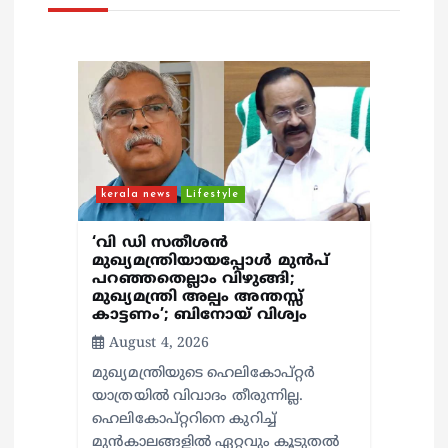
i
g
a
t
kerala news
Lifestyle
i
‘വി ഡി സതീശൻ
o
മുഖ്യമന്ത്രിയായപ്പോൾ മുൻപ്
പറഞ്ഞതെല്ലാം വിഴുങ്ങി;
മുഖ്യമന്ത്രി അല്പം അന്തസ്സ്
n
കാട്ടണം’; ബിനോയ് വിശ്വം
August 4, 2026
മുഖ്യമന്ത്രിയുടെ ഹെലികോപ്റ്റർ
യാത്രയിൽ വിവാദം തീരുന്നില്ല.
ഹെലികോപ്റ്ററിനെ കുറിച്ച്
മുൻകാലങ്ങളിൽ ഏറ്റവും കൂടുതൽ