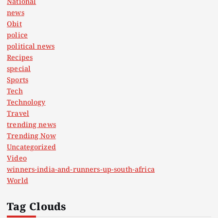
National
news
Obit
police
political news
Recipes
special
Sports
Tech
Technology
Travel
trending news
Trending Now
Uncategorized
Video
winners-india-and-runners-up-south-africa
World
Tag Clouds