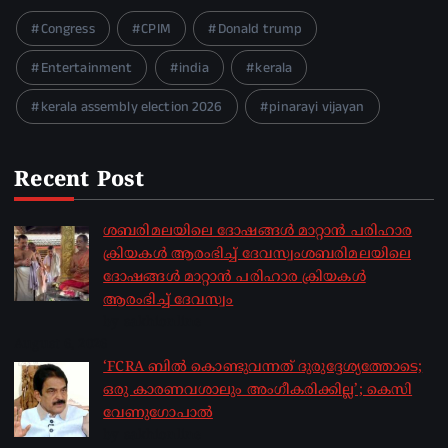
Congress
CPIM
Donald trump
Entertainment
india
kerala
kerala assembly election 2026
pinarayi vijayan
Recent Post
ശബരിമലയിലെ ദോഷങ്ങൾ മാറ്റാൻ പരിഹാര
ക്രിയകൾ ആരംഭിച്ച് ദേവസ്വംശബരിമലയിലെ
ദോഷങ്ങൾ മാറ്റാൻ പരിഹാര ക്രിയകൾ
ആരംഭിച്ച് ദേവസ്വം
by sakhionline
August 6, 2026
‘FCRA ബിൽ കൊണ്ടുവന്നത് ദുരുദ്ദേശ്യത്തോടെ;
ഒരു കാരണവശാലും അം​ഗീകരിക്കില്ല’; കെസി
വേണു​ഗോപാൽ
by sakhionline