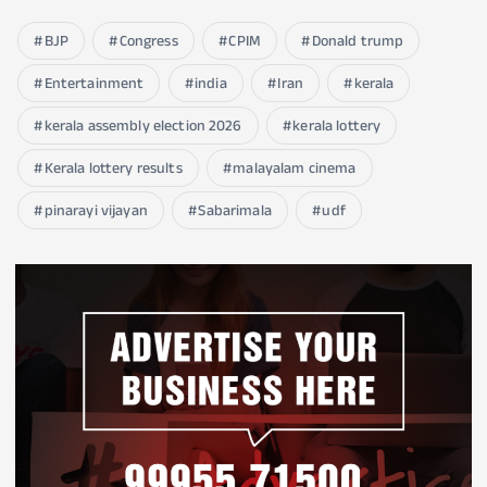
BJP
Congress
CPIM
Donald trump
Entertainment
india
Iran
kerala
kerala assembly election 2026
kerala lottery
Kerala lottery results
malayalam cinema
pinarayi vijayan
Sabarimala
udf