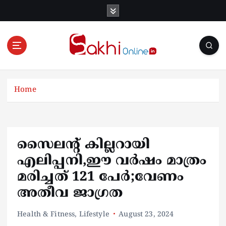
S
k
i
p
t
o
Online News Portal
c
o
Home
n
t
e
n
സൈലന്‍റ് കില്ലറായി
t
എലിപ്പനി,ഈ വര്‍ഷം മാത്രം
മരിച്ചത് 121 പേര്‍;വേണം
അതീവ ജാഗ്രത
Health & Fitness
,
Lifestyle
August 23, 2024