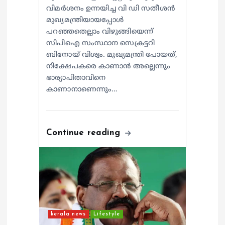
വിമർശനം ഉന്നയിച്ച വി ഡി സതീശൻ
മുഖ്യമന്ത്രിയായപ്പോൾ
പറഞ്ഞതെല്ലാം വിഴുങ്ങിയെന്ന്
സിപിഐ സംസ്ഥാന സെക്രട്ടറി
ബിനോയ് വിശ്വം. മുഖ്യമന്ത്രി പോയത്,
നിക്ഷേപകരെ കാണാൻ അല്ലെന്നും
ഭാര്യാപിതാവിനെ
കാണാനാണെന്നും…
Continue reading
kerala news
Lifestyle