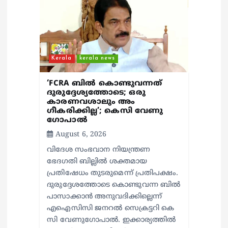
a
t
i
Kerala
kerala news
o
‘FCRA ബിൽ കൊണ്ടുവന്നത്
n
ദുരുദ്ദേശ്യത്തോടെ; ഒരു
കാരണവശാലും അം​
ഗീകരിക്കില്ല’; കെസി വേണു​
ഗോപാൽ
August 6, 2026
വിദേശ സംഭവാന നിയന്ത്രണ
ഭേദഗതി ബില്ലിൽ ശക്തമായ
പ്രതിഷേധം തുടരുമെന്ന് പ്രതിപക്ഷം.
ദുരുദ്ദേശത്തോടെ കൊണ്ടുവന്ന ബിൽ
പാസാക്കാൻ അനുവദിക്കില്ലെന്ന്
എഐസിസി ജനറൽ സെക്രട്ടറി കെ
സി വേണുഗോപാൽ. ഇക്കാര്യത്തിൽ