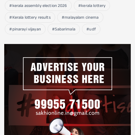
kerala assembly election 2026
kerala lottery
Kerala lottery results
malayalam cinema
pinarayi vijayan
Sabarimala
udf