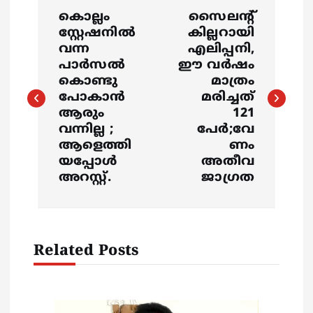
P
കൊല്ലം
സൈലന്‍റ്
o
സ്റ്റേഷനിൽ
കില്ലറായി
വന്ന
എലിപ്പനി,
s
പാർസൽ
ഈ വര്‍ഷം
കൊണ്ടു
മാത്രം
പോകാൻ
മരിച്ചത്
t
ആരും
121
വന്നില്ല ;
പേര്‍;വേ
n
ആളെത്തി
ണം
യപ്പോൾ
അതീവ
a
അറസ്റ്റ്.
ജാഗ്രത
v
i
Related Posts
g