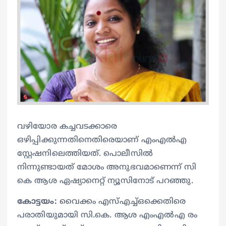
വഴിയോര കച്ചവടക്കാരെ
ഒഴിപ്പിക്കുന്നതിനെതിരെയാണ് എംഎൽഎ
സ്റ്റേഷനിലെത്തിയത്. പൊലീസിൽ
നിന്നുണ്ടായത് മോശം അനുഭവമാണെന്ന് സി
കെ ആശ ഏഷ്യാനെറ്റ് ന്യൂസിനോട് പറഞ്ഞു.
കോട്ടയം:
വൈക്കം എസ്എച്ച്ഒക്കെതിരെ
പരാതിയുമായി സി.കെ. ആശ എംഎൽഎ രം​