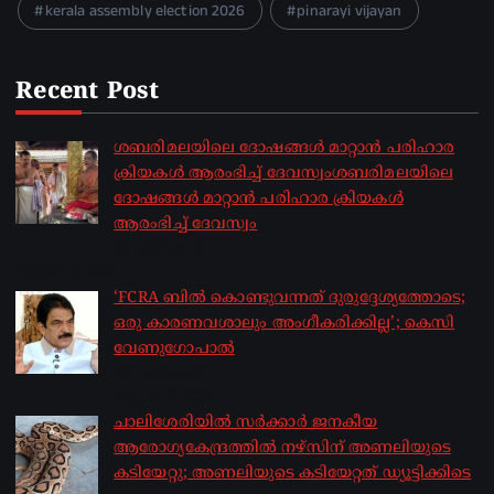
kerala assembly election 2026
pinarayi vijayan
Recent Post
ശബരിമലയിലെ ദോഷങ്ങൾ മാറ്റാൻ പരിഹാര
ക്രിയകൾ ആരംഭിച്ച് ദേവസ്വംശബരിമലയിലെ
ദോഷങ്ങൾ മാറ്റാൻ പരിഹാര ക്രിയകൾ
ആരംഭിച്ച് ദേവസ്വം
by sakhionline
August 6, 2026
‘FCRA ബിൽ കൊണ്ടുവന്നത് ദുരുദ്ദേശ്യത്തോടെ;
ഒരു കാരണവശാലും അം​ഗീകരിക്കില്ല’; കെസി
വേണു​ഗോപാൽ
by sakhionline
August 6, 2026
ചാലിശേരിയില്‍ സര്‍ക്കാര്‍ ജനകീയ
ആരോഗ്യകേന്ദ്രത്തില്‍ നഴ്സിന് അണലിയുടെ
കടിയേറ്റു; അണലിയുടെ കടിയേറ്റത് ഡ്യൂട്ടിക്കിടെ