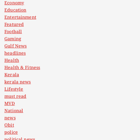
Economy
Education
Entertainment
Featured
Football
Gaming
Gulf News
headlines
Health
Health & Fitness
Kerala
kerala news
Lifestyle
must read
MVD
National
news
Obit
police
political news