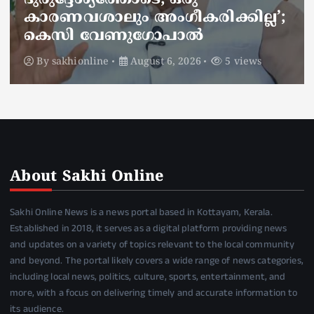
അണലിയുടെ കടിയേറ്റത്
ഡ്യൂട്ടിക്കിടെ
By
sakhionline
August 6, 2026
5 views
About Sakhi Online
Sakhi Online News is a news portal based in Kottayam, Kerala.
Established in 2018, it serves as a digital platform providing news
and updates on a variety of topics relevant to the local community
and beyond. The portal likely covers a wide range of news categories,
including local news, politics, culture, sports, entertainment, and
more, with a focus on delivering timely and accurate information to
its audience.