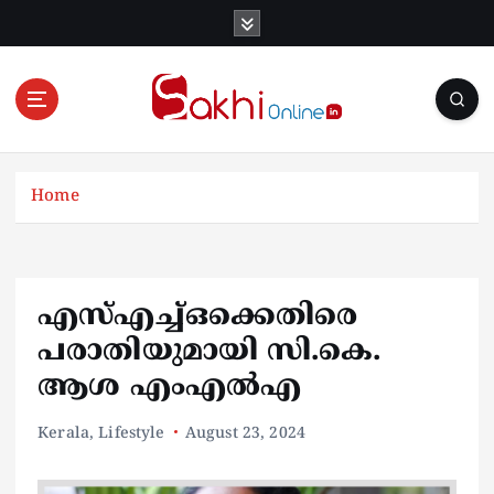
S
k
i
p
t
o
Online News Portal
c
o
Home
n
t
e
n
എസ്എച്ച്ഒക്കെതിരെ
t
പരാതിയുമായി സി.കെ.
ആശ എംഎൽഎ
Kerala
,
Lifestyle
August 23, 2024