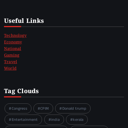
Useful Links
Technology
Economy
National
Gaming
Travel
World
Tag Clouds
Congress
CPIM
Donald trump
Entertainment
india
kerala