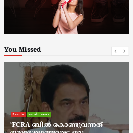
You Missed
Kerala
kerala news
ചാലിശേരിയില്‍ സര്‍ക്കാര്‍
ജനകീയ ആരോഗ്യകേന്ദ്രത്തില്‍
നഴ്സിന് അണലിയുടെ കടിയേറ്റു;