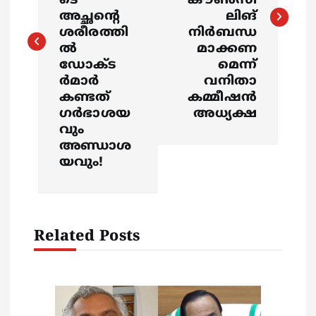
ടെ
കൗണ്‍സി
t
അച്ഛന്‍റെ
ലിങ്
ശരീരത്തി
നിര്‍ബന്ധ
n
ൽ
മാക്കണ
ഡോക്ട
മെന്ന്
a
ര്‍മാര്‍
വനിതാ
കണ്ടത്
കമ്മീഷന്‍
v
ഗർഭാശയ
അധ്യക്ഷ
വും
i
അണ്ഡാശ
യവും!
g
a
Related Posts
t
i