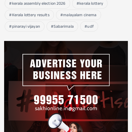
kerala assembly election 2026
kerala lottery
Kerala lottery results
malayalam cinema
pinarayi vijayan
Sabarimala
udf