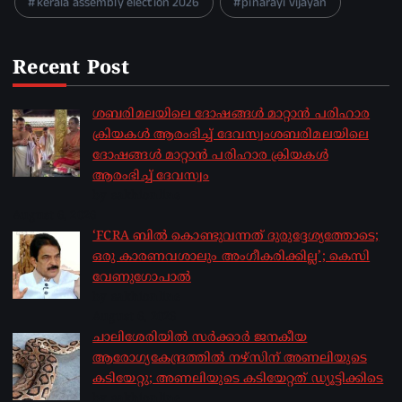
kerala assembly election 2026
pinarayi vijayan
Recent Post
ശബരിമലയിലെ ദോഷങ്ങൾ മാറ്റാൻ പരിഹാര
ക്രിയകൾ ആരംഭിച്ച് ദേവസ്വംശബരിമലയിലെ
ദോഷങ്ങൾ മാറ്റാൻ പരിഹാര ക്രിയകൾ
ആരംഭിച്ച് ദേവസ്വം
by sakhionline
August 6, 2026
‘FCRA ബിൽ കൊണ്ടുവന്നത് ദുരുദ്ദേശ്യത്തോടെ;
ഒരു കാരണവശാലും അം​ഗീകരിക്കില്ല’; കെസി
വേണു​ഗോപാൽ
by sakhionline
August 6, 2026
ചാലിശേരിയില്‍ സര്‍ക്കാര്‍ ജനകീയ
ആരോഗ്യകേന്ദ്രത്തില്‍ നഴ്സിന് അണലിയുടെ
കടിയേറ്റു; അണലിയുടെ കടിയേറ്റത് ഡ്യൂട്ടിക്കിടെ
by sakhionline