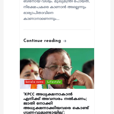
ബിനോയ് വിശ്വം. മുഖ്യമന്ത്രി പോയത്,
നിക്ഷേപകരെ കാണാൻ അല്ലെന്നും
ഭാര്യാപിതാവിനെ
കാണാനാണെന്നും…
Continue reading
kerala news
Lifestyle
‘KPCC അധ്യക്ഷനാകാൻ
എനിക്ക് അവസരം നൽകണം;
ജാതി നോക്കി
അധ്യക്ഷനാക്കിയവരെ കൊണ്ട്
ഗുണവുമുണ്ടായില്ല’;