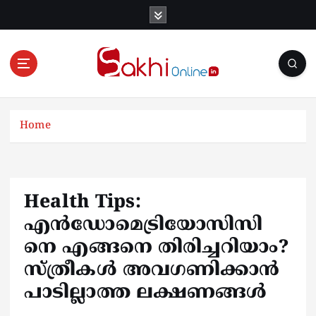
S
k
i
p
t
o
Online News Portal
c
o
Home
n
t
e
n
Health Tips:
t
എൻഡോമെട്രിയോസിസി
നെ എങ്ങനെ തിരിച്ചറിയാം?
സ്ത്രീകള്‍ അവ​ഗണിക്കാന്‍
പാടില്ലാത്ത ലക്ഷണങ്ങള്‍