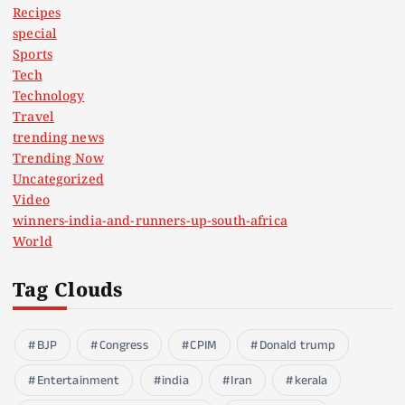
Recipes
special
Sports
Tech
Technology
Travel
trending news
Trending Now
Uncategorized
Video
winners-india-and-runners-up-south-africa
World
Tag Clouds
BJP
Congress
CPIM
Donald trump
Entertainment
india
Iran
kerala