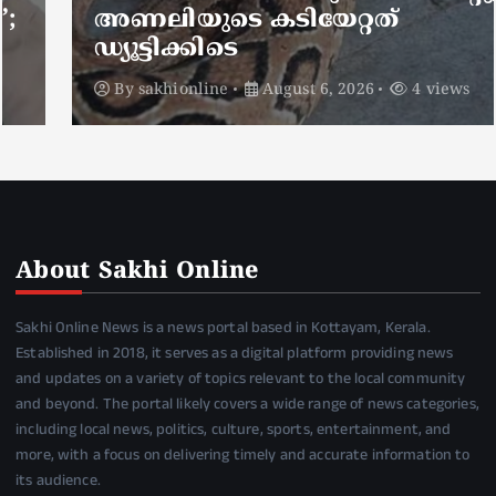
അണലിയുടെ കടിയേറ്റത്
ഡ്യൂട്ടിക്കിടെ
By
sakhionline
August 6, 2026
4 views
About Sakhi Online
Sakhi Online News is a news portal based in Kottayam, Kerala.
Established in 2018, it serves as a digital platform providing news
and updates on a variety of topics relevant to the local community
and beyond. The portal likely covers a wide range of news categories,
including local news, politics, culture, sports, entertainment, and
more, with a focus on delivering timely and accurate information to
its audience.