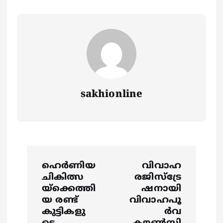
sakhionline
P
ഹെർണിയ
വിവാഹ
o
ചികിത്സ
രജിസ്ട്രേ
യ്ക്കെത്തി
ഷനായി
s
യ രണ്ട്
വിവാഹപൂ
കുട്ടികളു
ര്‍വ