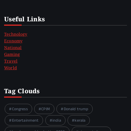
Useful Links
Technology
Economy
National
Gaming
Travel
World
Tag Clouds
Congress
CPIM
Donald trump
Entertainment
india
kerala